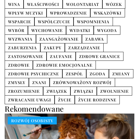
WINA
WŁAŚCIWOŚCI
WOLONTARIAT
WÓZEK
WPŁYW MUZYKI
WPROWADZENIE
WSKAZÓWKI
WSPARCIE
WSPÓŁCZUCIE
WSPOMNIENIA
WYBÓR
WYCHOWANIE
WYDATKI
WYGODA
WYZWANIA
ZAANGAŻOWANIE
ZABAWA
ZABURZENIA
ZAKUPY
ZARZĄDZANIE
ZASTOSOWANIE
ZAUFANIE
ZDROWE GRANICE
ZDROWIE
ZDROWIE EMOCJONALNE
ZDROWIE PSYCHICZNE
ZESPÓŁ
ZGODA
ZMIANY
ZMYSŁY
ZNANI
ZRÓWNOWAŻONY ROZWÓJ
ZROZUMIENIE
ZWIĄZEK
ZWIĄZKI
ZWOLNIENIE
ZWRACANIE UWAGI
ŻYCIE
ŻYCIE RODZINNE
Rekomendowane
ROZWÓJ OSOBISTY