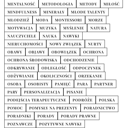
MENTALNOŚĆ
METODOLOGIA
METODY
MIŁOŚĆ
MINDFULNESS
MINERAŁY
MŁODE TALENTY
MŁODZIEŻ
MODA
MONTESSORI
MORZE
MOTYWACJA
MUZYKA
MYŚLENIE
NATURA
NAUCZYCIELE
NAUKA
NAWYKI
NIERUCHOMOŚCI
NOWY ZWIĄZEK
NURTY
OBAWY
OBJAWY
OBOWIĄZEK
OCHRONA
OCHRONA ŚRODOWISKA
ODCHODZENIE
ODKRYWANIE
ODLEGŁOŚĆ
ODPOCZYNEK
ODŻYWIANIE
OKOLICZNOŚCI
ORZEKANIE
OSOBA
OSOBISTY
PAMIĘĆ
PARA
PARTNER
PARY
PERSONALIZACJA
PISANIE
PODEJŚCIA TERAPEUTYCZNE
PODRÓŻE
POLSKA
POMOC
POMYSŁY NA PREZENTY
PORADNICTWO
PORADNIKI
PORADY
PORADY PRAWNE
POZNAWCZE
POZYTYWNE NAWYKI