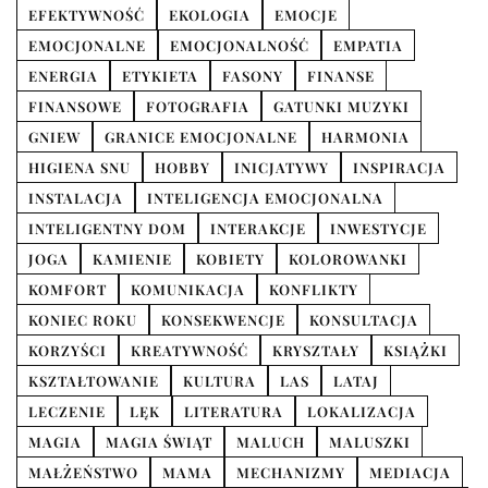
EFEKTYWNOŚĆ
EKOLOGIA
EMOCJE
EMOCJONALNE
EMOCJONALNOŚĆ
EMPATIA
ENERGIA
ETYKIETA
FASONY
FINANSE
FINANSOWE
FOTOGRAFIA
GATUNKI MUZYKI
GNIEW
GRANICE EMOCJONALNE
HARMONIA
HIGIENA SNU
HOBBY
INICJATYWY
INSPIRACJA
INSTALACJA
INTELIGENCJA EMOCJONALNA
INTELIGENTNY DOM
INTERAKCJE
INWESTYCJE
JOGA
KAMIENIE
KOBIETY
KOLOROWANKI
KOMFORT
KOMUNIKACJA
KONFLIKTY
KONIEC ROKU
KONSEKWENCJE
KONSULTACJA
KORZYŚCI
KREATYWNOŚĆ
KRYSZTAŁY
KSIĄŻKI
KSZTAŁTOWANIE
KULTURA
LAS
LATAJ
LECZENIE
LĘK
LITERATURA
LOKALIZACJA
MAGIA
MAGIA ŚWIĄT
MALUCH
MALUSZKI
MAŁŻEŃSTWO
MAMA
MECHANIZMY
MEDIACJA