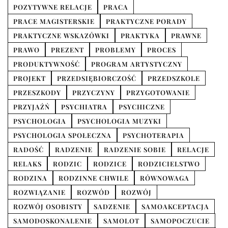
POZYTYWNE RELACJE
PRACA
PRACE MAGISTERSKIE
PRAKTYCZNE PORADY
PRAKTYCZNE WSKAZÓWKI
PRAKTYKA
PRAWNE
PRAWO
PREZENT
PROBLEMY
PROCES
PRODUKTYWNOŚĆ
PROGRAM ARTYSTYCZNY
PROJEKT
PRZEDSIĘBIORCZOŚĆ
PRZEDSZKOLE
PRZESZKODY
PRZYCZYNY
PRZYGOTOWANIE
PRZYJAŹŃ
PSYCHIATRA
PSYCHICZNE
PSYCHOLOGIA
PSYCHOLOGIA MUZYKI
PSYCHOLOGIA SPOŁECZNA
PSYCHOTERAPIA
RADOŚĆ
RADZENIE
RADZENIE SOBIE
RELACJE
RELAKS
RODZIC
RODZICE
RODZICIELSTWO
RODZINA
RODZINNE CHWILE
RÓWNOWAGA
ROZWIĄZANIE
ROZWÓD
ROZWÓJ
ROZWÓJ OSOBISTY
SADZENIE
SAMOAKCEPTACJA
SAMODOSKONALENIE
SAMOLOT
SAMOPOCZUCIE