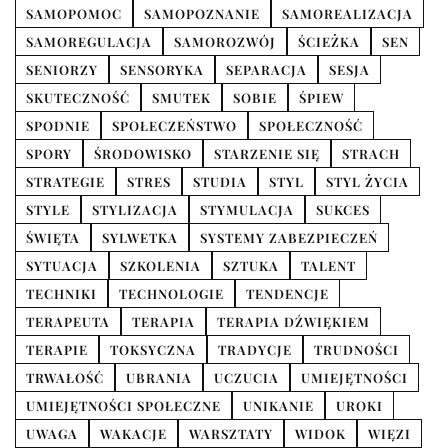
SAMOPOMOC
SAMOPOZNANIE
SAMOREALIZACJA
SAMOREGULACJA
SAMOROZWÓJ
ŚCIEŻKA
SEN
SENIORZY
SENSORYKA
SEPARACJA
SESJA
SKUTECZNOŚĆ
SMUTEK
SOBIE
ŚPIEW
SPODNIE
SPOŁECZEŃSTWO
SPOŁECZNOŚĆ
SPORY
ŚRODOWISKO
STARZENIE SIĘ
STRACH
STRATEGIE
STRES
STUDIA
STYL
STYL ŻYCIA
STYLE
STYLIZACJA
STYMULACJA
SUKCES
ŚWIĘTA
SYLWETKA
SYSTEMY ZABEZPIECZEŃ
SYTUACJA
SZKOLENIA
SZTUKA
TALENT
TECHNIKI
TECHNOLOGIE
TENDENCJE
TERAPEUTA
TERAPIA
TERAPIA DŹWIĘKIEM
TERAPIE
TOKSYCZNA
TRADYCJE
TRUDNOŚCI
TRWAŁOŚĆ
UBRANIA
UCZUCIA
UMIEJĘTNOŚCI
UMIEJĘTNOŚCI SPOŁECZNE
UNIKANIE
UROKI
UWAGA
WAKACJE
WARSZTATY
WIDOK
WIĘZI