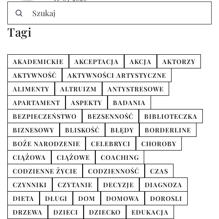
Tagi
AKADEMICKIE
AKCEPTACJA
AKCJA
AKTORZY
AKTYWNOŚĆ
AKTYWNOŚCI ARTYSTYCZNE
ALIMENTY
ALTRUIZM
ANTYSTRESOWE
APARTAMENT
ASPEKTY
BADANIA
BEZPIECZEŃSTWO
BEZSENNOŚĆ
BIBLIOTECZKA
BIZNESOWY
BLISKOŚĆ
BŁĘDY
BORDERLINE
BOŻE NARODZENIE
CELEBRYCI
CHOROBY
CIĄŻOWA
CIĄŻOWE
COACHING
CODZIENNE ŻYCIE
CODZIENNOŚĆ
CZAS
CZYNNIKI
CZYTANIE
DECYZJE
DIAGNOZA
DIETA
DŁUGI
DOM
DOMOWA
DOROSLI
DRZEWA
DZIECI
DZIECKO
EDUKACJA