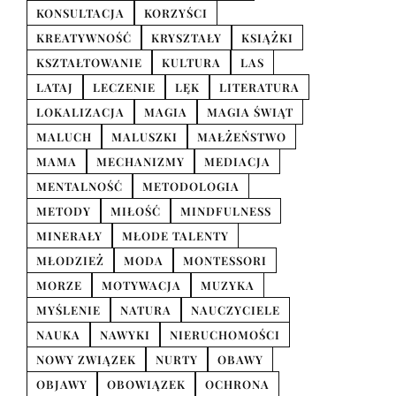
KONSULTACJA
KORZYŚCI
KREATYWNOŚĆ
KRYSZTAŁY
KSIĄŻKI
KSZTAŁTOWANIE
KULTURA
LAS
LATAJ
LECZENIE
LĘK
LITERATURA
LOKALIZACJA
MAGIA
MAGIA ŚWIĄT
MALUCH
MALUSZKI
MAŁŻEŃSTWO
MAMA
MECHANIZMY
MEDIACJA
MENTALNOŚĆ
METODOLOGIA
METODY
MIŁOŚĆ
MINDFULNESS
MINERAŁY
MŁODE TALENTY
MŁODZIEŻ
MODA
MONTESSORI
MORZE
MOTYWACJA
MUZYKA
MYŚLENIE
NATURA
NAUCZYCIELE
NAUKA
NAWYKI
NIERUCHOMOŚCI
NOWY ZWIĄZEK
NURTY
OBAWY
OBJAWY
OBOWIĄZEK
OCHRONA