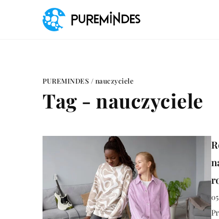
PUREMINDES
/
nauczyciele
Tag - nauczyciele
R
n
r
05
Pr