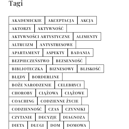
Tagi
AKADEMICKIE
AKCEPTACJA
AKCJA
AKTORZY
AKTYWNOŚĆ
AKTYWNOŚCI ARTYSTYCZNE
ALIMENTY
ALTRUIZM
ANTYSTRESOWE
APARTAMENT
ASPEKTY
BADANIA
BEZPIECZEŃSTWO
BEZSENNOŚĆ
BIBLIOTECZKA
BIZNESOWY
BLISKOŚĆ
BŁĘDY
BORDERLINE
BOŻE NARODZENIE
CELEBRYCI
CHOROBY
CIĄŻOWA
CIĄŻOWE
COACHING
CODZIENNE ŻYCIE
CODZIENNOŚĆ
CZAS
CZYNNIKI
CZYTANIE
DECYZJE
DIAGNOZA
DIETA
DŁUGI
DOM
DOMOWA