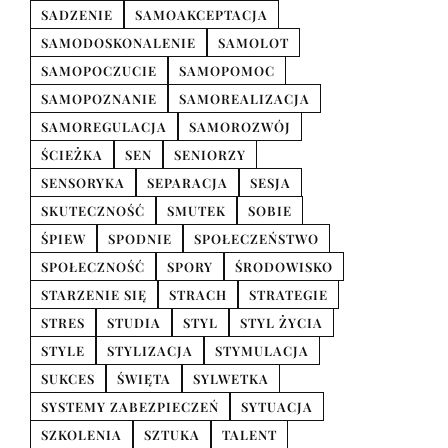
SADZENIE
SAMOAKCEPTACJA
SAMODOSKONALENIE
SAMOLOT
SAMOPOCZUCIE
SAMOPOMOC
SAMOPOZNANIE
SAMOREALIZACJA
SAMOREGULACJA
SAMOROZWÓJ
ŚCIEŻKA
SEN
SENIORZY
SENSORYKA
SEPARACJA
SESJA
SKUTECZNOŚĆ
SMUTEK
SOBIE
ŚPIEW
SPODNIE
SPOŁECZEŃSTWO
SPOŁECZNOŚĆ
SPORY
ŚRODOWISKO
STARZENIE SIĘ
STRACH
STRATEGIE
STRES
STUDIA
STYL
STYL ŻYCIA
STYLE
STYLIZACJA
STYMULACJA
SUKCES
ŚWIĘTA
SYLWETKA
SYSTEMY ZABEZPIECZEŃ
SYTUACJA
SZKOLENIA
SZTUKA
TALENT