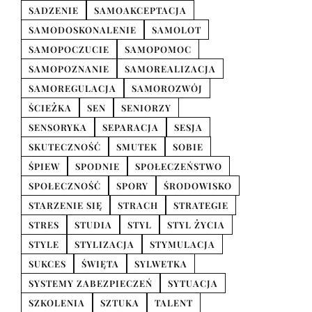
SADZENIE
SAMOAKCEPTACJA
SAMODOSKONALENIE
SAMOLOT
SAMOPOCZUCIE
SAMOPOMOC
SAMOPOZNANIE
SAMOREALIZACJA
SAMOREGULACJA
SAMOROZWÓJ
ŚCIEŻKA
SEN
SENIORZY
SENSORYKA
SEPARACJA
SESJA
SKUTECZNOŚĆ
SMUTEK
SOBIE
ŚPIEW
SPODNIE
SPOŁECZEŃSTWO
SPOŁECZNOŚĆ
SPORY
ŚRODOWISKO
STARZENIE SIĘ
STRACH
STRATEGIE
STRES
STUDIA
STYL
STYL ŻYCIA
STYLE
STYLIZACJA
STYMULACJA
SUKCES
ŚWIĘTA
SYLWETKA
SYSTEMY ZABEZPIECZEŃ
SYTUACJA
SZKOLENIA
SZTUKA
TALENT