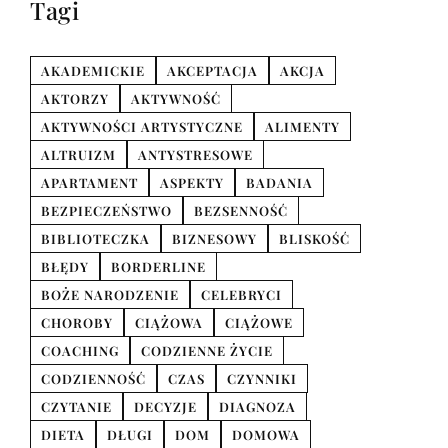
Tagi
AKADEMICKIE
AKCEPTACJA
AKCJA
AKTORZY
AKTYWNOŚĆ
AKTYWNOŚCI ARTYSTYCZNE
ALIMENTY
ALTRUIZM
ANTYSTRESOWE
APARTAMENT
ASPEKTY
BADANIA
BEZPIECZEŃSTWO
BEZSENNOŚĆ
BIBLIOTECZKA
BIZNESOWY
BLISKOŚĆ
BŁĘDY
BORDERLINE
BOŻE NARODZENIE
CELEBRYCI
CHOROBY
CIĄŻOWA
CIĄŻOWE
COACHING
CODZIENNE ŻYCIE
CODZIENNOŚĆ
CZAS
CZYNNIKI
CZYTANIE
DECYZJE
DIAGNOZA
DIETA
DŁUGI
DOM
DOMOWA