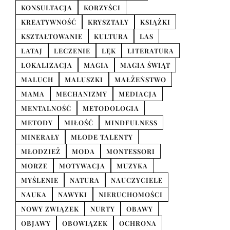
KONSULTACJA
KORZYŚCI
KREATYWNOŚĆ
KRYSZTAŁY
KSIĄŻKI
KSZTAŁTOWANIE
KULTURA
LAS
LATAJ
LECZENIE
LĘK
LITERATURA
LOKALIZACJA
MAGIA
MAGIA ŚWIĄT
MALUCH
MALUSZKI
MAŁŻEŃSTWO
MAMA
MECHANIZMY
MEDIACJA
MENTALNOŚĆ
METODOLOGIA
METODY
MIŁOŚĆ
MINDFULNESS
MINERAŁY
MŁODE TALENTY
MŁODZIEŻ
MODA
MONTESSORI
MORZE
MOTYWACJA
MUZYKA
MYŚLENIE
NATURA
NAUCZYCIELE
NAUKA
NAWYKI
NIERUCHOMOŚCI
NOWY ZWIĄZEK
NURTY
OBAWY
OBJAWY
OBOWIĄZEK
OCHRONA