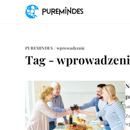
PUREMINDES
/
wprowadzenie
Tag - wprowadzen
N
p
06
Z
w