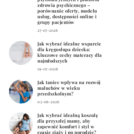
zdrowia psychicznego –
porównanie oferty, modelu
usług, dostępności online i
grupy pacjentów
27-07-2026
Jak wybrać idealne wsparcie
dla kręgosłupa dziecka:
kluczowe cechy materacy dla
najmłodszych
19-07-2026
Jak taniec wpływa na rozwój
maluchów w wieku
przedszkolnym?
03-06-2026
Jak wybrać idealną koszulę
dla przyszłej mamy, aby
zapewnić komfort i styl w
czasie ciąży i po porodzie?