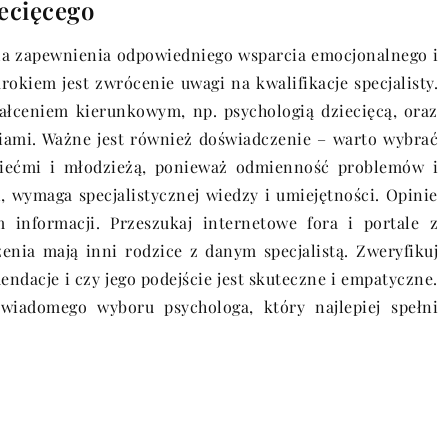
ecięcego
dla zapewnienia odpowiedniego wsparcia emocjonalnego i
okiem jest zwrócenie uwagi na kwalifikacje specjalisty.
łceniem kierunkowym, np. psychologią dziecięcą, oraz
ami. Ważne jest również doświadczenie – warto wybrać
ziećmi i młodzieżą, ponieważ odmienność problemów i
, wymaga specjalistycznej wiedzy i umiejętności. Opinie
nformacji. Przeszukaj internetowe fora i portale z
zenia mają inni rodzice z danym specjalistą. Zweryfikuj
ndacje i czy jego podejście jest skuteczne i empatyczne.
wiadomego wyboru psychologa, który najlepiej spełni