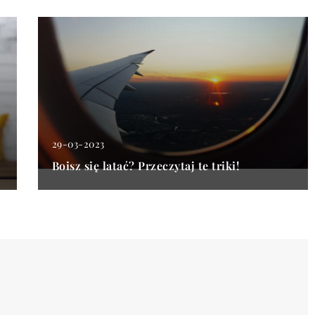
29-03-2023
Boisz się latać? Przeczytaj te triki!