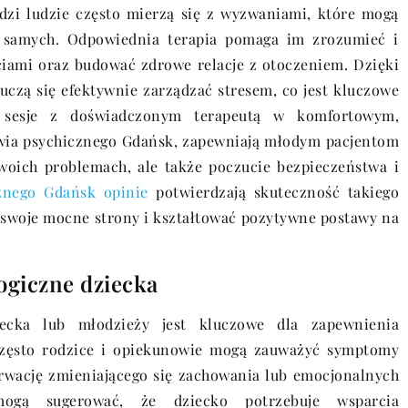
dzi ludzie często mierzą się z wyzwaniami, które mogą
e samych. Odpowiednia terapia pomaga im zrozumieć i
ciami oraz budować zdrowe relacje z otoczeniem. Dzięki
uczą się efektywnie zarządzać stresem, co jest kluczowe
e sesje z doświadczonym terapeutą w komfortowym,
rowia psychicznego Gdańsk, zapewniają młodym pacjentom
woich problemach, ale także poczucie bezpieczeństwa i
cznego Gdańsk opinie
potwierdzają skuteczność takiego
 swoje mocne strony i kształtować pozytywne postawy na
ogiczne dziecka
iecka lub młodzieży jest kluczowe dla zapewnienia
Często rodzice i opiekunowie mogą zauważyć symptomy
rwację zmieniającego się zachowania lub emocjonalnych
ogą sugerować, że dziecko potrzebuje wsparcia