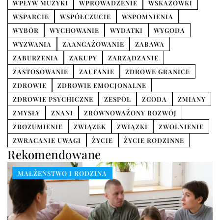
WPŁYW MUZYKI
WPROWADZENIE
WSKAZÓWKI
WSPARCIE
WSPÓŁCZUCIE
WSPOMNIENIA
WYBÓR
WYCHOWANIE
WYDATKI
WYGODA
WYZWANIA
ZAANGAŻOWANIE
ZABAWA
ZABURZENIA
ZAKUPY
ZARZĄDZANIE
ZASTOSOWANIE
ZAUFANIE
ZDROWE GRANICE
ZDROWIE
ZDROWIE EMOCJONALNE
ZDROWIE PSYCHICZNE
ZESPÓŁ
ZGODA
ZMIANY
ZMYSŁY
ZNANI
ZRÓWNOWAŻONY ROZWÓJ
ZROZUMIENIE
ZWIĄZEK
ZWIĄZKI
ZWOLNIENIE
ZWRACANIE UWAGI
ŻYCIE
ŻYCIE RODZINNE
Rekomendowane
MAŁŻEŃSTWO I RODZINA