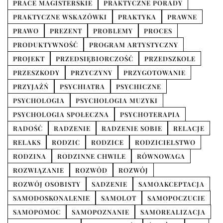
PRACE MAGISTERSKIE
PRAKTYCZNE PORADY
PRAKTYCZNE WSKAZÓWKI
PRAKTYKA
PRAWNE
PRAWO
PREZENT
PROBLEMY
PROCES
PRODUKTYWNOŚĆ
PROGRAM ARTYSTYCZNY
PROJEKT
PRZEDSIĘBIORCZOŚĆ
PRZEDSZKOLE
PRZESZKODY
PRZYCZYNY
PRZYGOTOWANIE
PRZYJAŹŃ
PSYCHIATRA
PSYCHICZNE
PSYCHOLOGIA
PSYCHOLOGIA MUZYKI
PSYCHOLOGIA SPOŁECZNA
PSYCHOTERAPIA
RADOŚĆ
RADZENIE
RADZENIE SOBIE
RELACJE
RELAKS
RODZIC
RODZICE
RODZICIELSTWO
RODZINA
RODZINNE CHWILE
RÓWNOWAGA
ROZWIĄZANIE
ROZWÓD
ROZWÓJ
ROZWÓJ OSOBISTY
SADZENIE
SAMOAKCEPTACJA
SAMODOSKONALENIE
SAMOLOT
SAMOPOCZUCIE
SAMOPOMOC
SAMOPOZNANIE
SAMOREALIZACJA