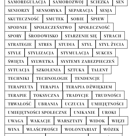
SAMOREGULACJA
SAMOROZWÓJ
ŚCIEŻKA
SEN
SENIORZY
SENSORYKA
SEPARACJA
SESJA
SKUTECZNOŚĆ
SMUTEK
SOBIE
ŚPIEW
SPODNIE
SPOŁECZEŃSTWO
SPOŁECZNOŚĆ
SPORY
ŚRODOWISKO
STARZENIE SIĘ
STRACH
STRATEGIE
STRES
STUDIA
STYL
STYL ŻYCIA
STYLE
STYLIZACJA
STYMULACJA
SUKCES
ŚWIĘTA
SYLWETKA
SYSTEMY ZABEZPIECZEŃ
SYTUACJA
SZKOLENIA
SZTUKA
TALENT
TECHNIKI
TECHNOLOGIE
TENDENCJE
TERAPEUTA
TERAPIA
TERAPIA DŹWIĘKIEM
TERAPIE
TOKSYCZNA
TRADYCJE
TRUDNOŚCI
TRWAŁOŚĆ
UBRANIA
UCZUCIA
UMIEJĘTNOŚCI
UMIEJĘTNOŚCI SPOŁECZNE
UNIKANIE
UROKI
UWAGA
WAKACJE
WARSZTATY
WIDOK
WIĘZI
WINA
WŁAŚCIWOŚCI
WOLONTARIAT
WÓZEK