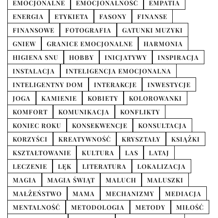
EMOCJONALNE
EMOCJONALNOŚĆ
EMPATIA
ENERGIA
ETYKIETA
FASONY
FINANSE
FINANSOWE
FOTOGRAFIA
GATUNKI MUZYKI
GNIEW
GRANICE EMOCJONALNE
HARMONIA
HIGIENA SNU
HOBBY
INICJATYWY
INSPIRACJA
INSTALACJA
INTELIGENCJA EMOCJONALNA
INTELIGENTNY DOM
INTERAKCJE
INWESTYCJE
JOGA
KAMIENIE
KOBIETY
KOLOROWANKI
KOMFORT
KOMUNIKACJA
KONFLIKTY
KONIEC ROKU
KONSEKWENCJE
KONSULTACJA
KORZYŚCI
KREATYWNOŚĆ
KRYSZTAŁY
KSIĄŻKI
KSZTAŁTOWANIE
KULTURA
LAS
LATAJ
LECZENIE
LĘK
LITERATURA
LOKALIZACJA
MAGIA
MAGIA ŚWIĄT
MALUCH
MALUSZKI
MAŁŻEŃSTWO
MAMA
MECHANIZMY
MEDIACJA
MENTALNOŚĆ
METODOLOGIA
METODY
MIŁOŚĆ