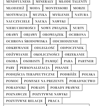
MINDFULNESS
MINERAŁY
MŁODE TALENTY
MŁODZIEŻ
MODA
MONTESSORI
MORZE
MOTYWACJA
MUZYKA
MYŚLENIE
NATURA
NAUCZYCIELE
NAUKA
NAWYKI
NIERUCHOMOŚCI
NOWY ZWIĄZEK
NURTY
OBAWY
OBJAWY
OBOWIĄZEK
OCHRONA
OCHRONA ŚRODOWISKA
ODCHODZENIE
ODKRYWANIE
ODLEGŁOŚĆ
ODPOCZYNEK
ODŻYWIANIE
OKOLICZNOŚCI
ORZEKANIE
OSOBA
OSOBISTY
PAMIĘĆ
PARA
PARTNER
PARY
PERSONALIZACJA
PISANIE
PODEJŚCIA TERAPEUTYCZNE
PODRÓŻE
POLSKA
POMOC
POMYSŁY NA PREZENTY
PORADNICTWO
PORADNIKI
PORADY
PORADY PRAWNE
POZNAWCZE
POZYTYWNE NAWYKI
POZYTYWNE RELACJE
PRACA