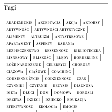
Tagi
AKADEMICKIE
AKCEPTACJA
AKCJA
AKTORZY
AKTYWNOŚĆ
AKTYWNOŚCI ARTYSTYCZNE
ALIMENTY
ALTRUIZM
ANTYSTRESOWE
APARTAMENT
ASPEKTY
BADANIA
BEZPIECZEŃSTWO
BEZSENNOŚĆ
BIBLIOTECZKA
BIZNESOWY
BLISKOŚĆ
BŁĘDY
BORDERLINE
BOŻE NARODZENIE
CELEBRYCI
CHOROBY
CIĄŻOWA
CIĄŻOWE
COACHING
CODZIENNE ŻYCIE
CODZIENNOŚĆ
CZAS
CZYNNIKI
CZYTANIE
DECYZJE
DIAGNOZA
DIETA
DŁUGI
DOM
DOMOWA
DOROSLI
DRZEWA
DZIECI
DZIECKO
EDUKACJA
EFEKTYWNOŚĆ
EKOLOGIA
EMOCJE