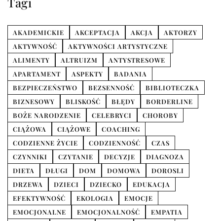
Tagi
AKADEMICKIE
AKCEPTACJA
AKCJA
AKTORZY
AKTYWNOŚĆ
AKTYWNOŚCI ARTYSTYCZNE
ALIMENTY
ALTRUIZM
ANTYSTRESOWE
APARTAMENT
ASPEKTY
BADANIA
BEZPIECZEŃSTWO
BEZSENNOŚĆ
BIBLIOTECZKA
BIZNESOWY
BLISKOŚĆ
BŁĘDY
BORDERLINE
BOŻE NARODZENIE
CELEBRYCI
CHOROBY
CIĄŻOWA
CIĄŻOWE
COACHING
CODZIENNE ŻYCIE
CODZIENNOŚĆ
CZAS
CZYNNIKI
CZYTANIE
DECYZJE
DIAGNOZA
DIETA
DŁUGI
DOM
DOMOWA
DOROSLI
DRZEWA
DZIECI
DZIECKO
EDUKACJA
EFEKTYWNOŚĆ
EKOLOGIA
EMOCJE
EMOCJONALNE
EMOCJONALNOŚĆ
EMPATIA