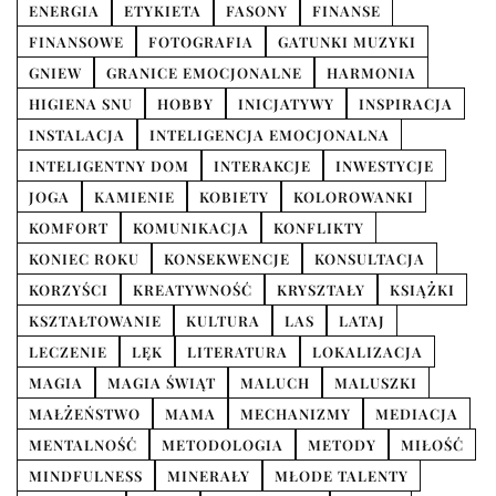
ENERGIA
ETYKIETA
FASONY
FINANSE
FINANSOWE
FOTOGRAFIA
GATUNKI MUZYKI
GNIEW
GRANICE EMOCJONALNE
HARMONIA
HIGIENA SNU
HOBBY
INICJATYWY
INSPIRACJA
INSTALACJA
INTELIGENCJA EMOCJONALNA
INTELIGENTNY DOM
INTERAKCJE
INWESTYCJE
JOGA
KAMIENIE
KOBIETY
KOLOROWANKI
KOMFORT
KOMUNIKACJA
KONFLIKTY
KONIEC ROKU
KONSEKWENCJE
KONSULTACJA
KORZYŚCI
KREATYWNOŚĆ
KRYSZTAŁY
KSIĄŻKI
KSZTAŁTOWANIE
KULTURA
LAS
LATAJ
LECZENIE
LĘK
LITERATURA
LOKALIZACJA
MAGIA
MAGIA ŚWIĄT
MALUCH
MALUSZKI
MAŁŻEŃSTWO
MAMA
MECHANIZMY
MEDIACJA
MENTALNOŚĆ
METODOLOGIA
METODY
MIŁOŚĆ
MINDFULNESS
MINERAŁY
MŁODE TALENTY