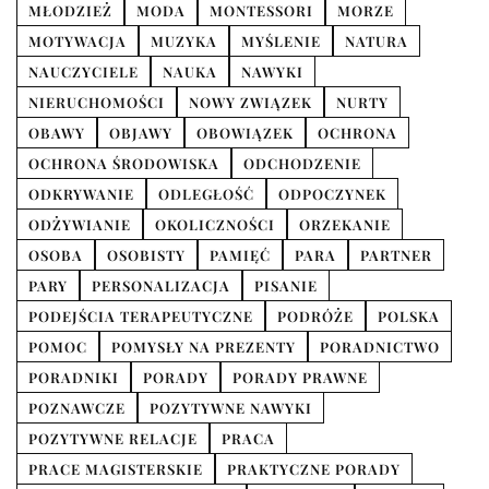
MŁODZIEŻ
MODA
MONTESSORI
MORZE
MOTYWACJA
MUZYKA
MYŚLENIE
NATURA
NAUCZYCIELE
NAUKA
NAWYKI
NIERUCHOMOŚCI
NOWY ZWIĄZEK
NURTY
OBAWY
OBJAWY
OBOWIĄZEK
OCHRONA
OCHRONA ŚRODOWISKA
ODCHODZENIE
ODKRYWANIE
ODLEGŁOŚĆ
ODPOCZYNEK
ODŻYWIANIE
OKOLICZNOŚCI
ORZEKANIE
OSOBA
OSOBISTY
PAMIĘĆ
PARA
PARTNER
PARY
PERSONALIZACJA
PISANIE
PODEJŚCIA TERAPEUTYCZNE
PODRÓŻE
POLSKA
POMOC
POMYSŁY NA PREZENTY
PORADNICTWO
PORADNIKI
PORADY
PORADY PRAWNE
POZNAWCZE
POZYTYWNE NAWYKI
POZYTYWNE RELACJE
PRACA
PRACE MAGISTERSKIE
PRAKTYCZNE PORADY