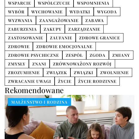
WSPARCIE
WSPÓŁCZUCIE
WSPOMNIENIA
WYBÓR
WYCHOWANIE
WYDATKI
WYGODA
WYZWANIA
ZAANGAŻOWANIE
ZABAWA
ZABURZENIA
ZAKUPY
ZARZĄDZANIE
ZASTOSOWANIE
ZAUFANIE
ZDROWE GRANICE
ZDROWIE
ZDROWIE EMOCJONALNE
ZDROWIE PSYCHICZNE
ZESPÓŁ
ZGODA
ZMIANY
ZMYSŁY
ZNANI
ZRÓWNOWAŻONY ROZWÓJ
ZROZUMIENIE
ZWIĄZEK
ZWIĄZKI
ZWOLNIENIE
ZWRACANIE UWAGI
ŻYCIE
ŻYCIE RODZINNE
Rekomendowane
MAŁŻEŃSTWO I RODZINA