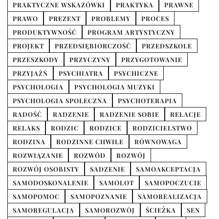
PRAKTYCZNE WSKAZÓWKI
PRAKTYKA
PRAWNE
PRAWO
PREZENT
PROBLEMY
PROCES
PRODUKTYWNOŚĆ
PROGRAM ARTYSTYCZNY
PROJEKT
PRZEDSIĘBIORCZOŚĆ
PRZEDSZKOLE
PRZESZKODY
PRZYCZYNY
PRZYGOTOWANIE
PRZYJAŹŃ
PSYCHIATRA
PSYCHICZNE
PSYCHOLOGIA
PSYCHOLOGIA MUZYKI
PSYCHOLOGIA SPOŁECZNA
PSYCHOTERAPIA
RADOŚĆ
RADZENIE
RADZENIE SOBIE
RELACJE
RELAKS
RODZIC
RODZICE
RODZICIELSTWO
RODZINA
RODZINNE CHWILE
RÓWNOWAGA
ROZWIĄZANIE
ROZWÓD
ROZWÓJ
ROZWÓJ OSOBISTY
SADZENIE
SAMOAKCEPTACJA
SAMODOSKONALENIE
SAMOLOT
SAMOPOCZUCIE
SAMOPOMOC
SAMOPOZNANIE
SAMOREALIZACJA
SAMOREGULACJA
SAMOROZWÓJ
ŚCIEŻKA
SEN