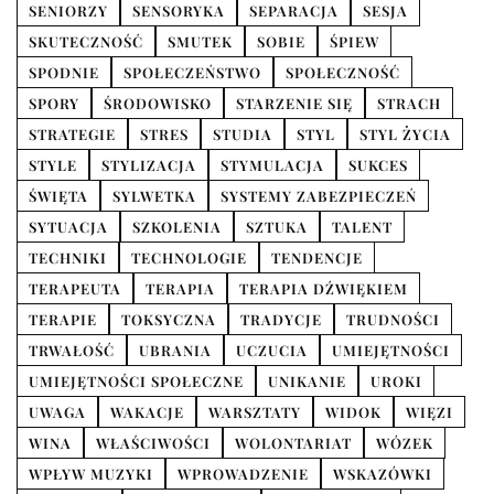
SENIORZY
SENSORYKA
SEPARACJA
SESJA
SKUTECZNOŚĆ
SMUTEK
SOBIE
ŚPIEW
SPODNIE
SPOŁECZEŃSTWO
SPOŁECZNOŚĆ
SPORY
ŚRODOWISKO
STARZENIE SIĘ
STRACH
STRATEGIE
STRES
STUDIA
STYL
STYL ŻYCIA
STYLE
STYLIZACJA
STYMULACJA
SUKCES
ŚWIĘTA
SYLWETKA
SYSTEMY ZABEZPIECZEŃ
SYTUACJA
SZKOLENIA
SZTUKA
TALENT
TECHNIKI
TECHNOLOGIE
TENDENCJE
TERAPEUTA
TERAPIA
TERAPIA DŹWIĘKIEM
TERAPIE
TOKSYCZNA
TRADYCJE
TRUDNOŚCI
TRWAŁOŚĆ
UBRANIA
UCZUCIA
UMIEJĘTNOŚCI
UMIEJĘTNOŚCI SPOŁECZNE
UNIKANIE
UROKI
UWAGA
WAKACJE
WARSZTATY
WIDOK
WIĘZI
WINA
WŁAŚCIWOŚCI
WOLONTARIAT
WÓZEK
WPŁYW MUZYKI
WPROWADZENIE
WSKAZÓWKI