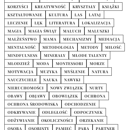
KORZYŚCI
KREATYWNOŚĆ
KRYSZTAŁY
KSIĄŻKI
KSZTAŁTOWANIE
KULTURA
LAS
LATAJ
LECZENIE
LĘK
LITERATURA
LOKALIZACJA
MAGIA
MAGIA ŚWIĄT
MALUCH
MALUSZKI
MAŁŻEŃSTWO
MAMA
MECHANIZMY
MEDIACJA
MENTALNOŚĆ
METODOLOGIA
METODY
MIŁOŚĆ
MINDFULNESS
MINERAŁY
MŁODE TALENTY
MŁODZIEŻ
MODA
MONTESSORI
MORZE
MOTYWACJA
MUZYKA
MYŚLENIE
NATURA
NAUCZYCIELE
NAUKA
NAWYKI
NIERUCHOMOŚCI
NOWY ZWIĄZEK
NURTY
OBAWY
OBJAWY
OBOWIĄZEK
OCHRONA
OCHRONA ŚRODOWISKA
ODCHODZENIE
ODKRYWANIE
ODLEGŁOŚĆ
ODPOCZYNEK
ODŻYWIANIE
OKOLICZNOŚCI
ORZEKANIE
OSOBA
OSOBISTY
PAMIĘĆ
PARA
PARTNER