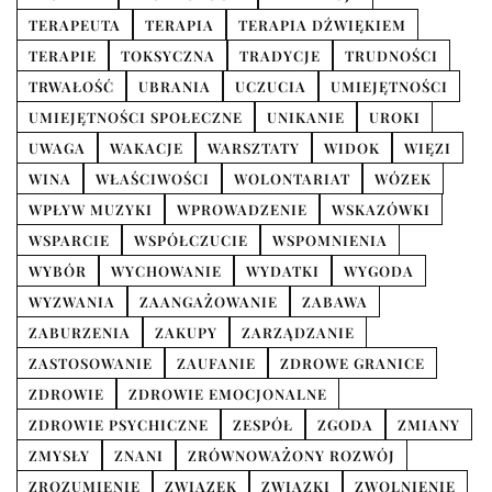
TERAPEUTA
TERAPIA
TERAPIA DŹWIĘKIEM
TERAPIE
TOKSYCZNA
TRADYCJE
TRUDNOŚCI
TRWAŁOŚĆ
UBRANIA
UCZUCIA
UMIEJĘTNOŚCI
UMIEJĘTNOŚCI SPOŁECZNE
UNIKANIE
UROKI
UWAGA
WAKACJE
WARSZTATY
WIDOK
WIĘZI
WINA
WŁAŚCIWOŚCI
WOLONTARIAT
WÓZEK
WPŁYW MUZYKI
WPROWADZENIE
WSKAZÓWKI
WSPARCIE
WSPÓŁCZUCIE
WSPOMNIENIA
WYBÓR
WYCHOWANIE
WYDATKI
WYGODA
WYZWANIA
ZAANGAŻOWANIE
ZABAWA
ZABURZENIA
ZAKUPY
ZARZĄDZANIE
ZASTOSOWANIE
ZAUFANIE
ZDROWE GRANICE
ZDROWIE
ZDROWIE EMOCJONALNE
ZDROWIE PSYCHICZNE
ZESPÓŁ
ZGODA
ZMIANY
ZMYSŁY
ZNANI
ZRÓWNOWAŻONY ROZWÓJ
ZROZUMIENIE
ZWIĄZEK
ZWIĄZKI
ZWOLNIENIE