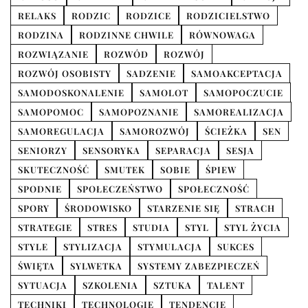
RELAKS
RODZIC
RODZICE
RODZICIELSTWO
RODZINA
RODZINNE CHWILE
RÓWNOWAGA
ROZWIĄZANIE
ROZWÓD
ROZWÓJ
ROZWÓJ OSOBISTY
SADZENIE
SAMOAKCEPTACJA
SAMODOSKONALENIE
SAMOLOT
SAMOPOCZUCIE
SAMOPOMOC
SAMOPOZNANIE
SAMOREALIZACJA
SAMOREGULACJA
SAMOROZWÓJ
ŚCIEŻKA
SEN
SENIORZY
SENSORYKA
SEPARACJA
SESJA
SKUTECZNOŚĆ
SMUTEK
SOBIE
ŚPIEW
SPODNIE
SPOŁECZEŃSTWO
SPOŁECZNOŚĆ
SPORY
ŚRODOWISKO
STARZENIE SIĘ
STRACH
STRATEGIE
STRES
STUDIA
STYL
STYL ŻYCIA
STYLE
STYLIZACJA
STYMULACJA
SUKCES
ŚWIĘTA
SYLWETKA
SYSTEMY ZABEZPIECZEŃ
SYTUACJA
SZKOLENIA
SZTUKA
TALENT
TECHNIKI
TECHNOLOGIE
TENDENCJE