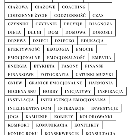
CIĄŻOWA
CIĄŻOWE
COACHING
CODZIENNE ŻYCIE
CODZIENNOŚĆ
CZAS
CZYNNIKI
CZYTANIE
DECYZJE
DIAGNOZA
DIETA
DŁUGI
DOM
DOMOWA
DOROSLI
DRZEWA
DZIECI
DZIECKO
EDUKACJA
EFEKTYWNOŚĆ
EKOLOGIA
EMOCJE
EMOCJONALNE
EMOCJONALNOŚĆ
EMPATIA
ENERGIA
ETYKIETA
FASONY
FINANSE
FINANSOWE
FOTOGRAFIA
GATUNKI MUZYKI
GNIEW
GRANICE EMOCJONALNE
HARMONIA
HIGIENA SNU
HOBBY
INICJATYWY
INSPIRACJA
INSTALACJA
INTELIGENCJA EMOCJONALNA
INTELIGENTNY DOM
INTERAKCJE
INWESTYCJE
JOGA
KAMIENIE
KOBIETY
KOLOROWANKI
KOMFORT
KOMUNIKACJA
KONFLIKTY
KONIEC ROKU
KONSEKWENCJE
KONSULTACJA