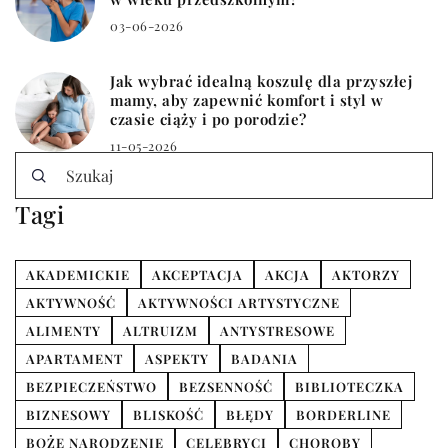
03-06-2026
Jak wybrać idealną koszulę dla przyszłej
mamy, aby zapewnić komfort i styl w
czasie ciąży i po porodzie?
11-05-2026
Tagi
AKADEMICKIE
AKCEPTACJA
AKCJA
AKTORZY
AKTYWNOŚĆ
AKTYWNOŚCI ARTYSTYCZNE
ALIMENTY
ALTRUIZM
ANTYSTRESOWE
APARTAMENT
ASPEKTY
BADANIA
BEZPIECZEŃSTWO
BEZSENNOŚĆ
BIBLIOTECZKA
BIZNESOWY
BLISKOŚĆ
BŁĘDY
BORDERLINE
BOŻE NARODZENIE
CELEBRYCI
CHOROBY