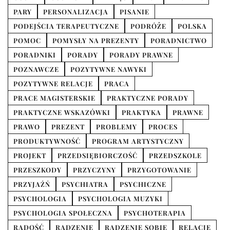
PARY
PERSONALIZACJA
PISANIE
PODEJŚCIA TERAPEUTYCZNE
PODRÓŻE
POLSKA
POMOC
POMYSŁY NA PREZENTY
PORADNICTWO
PORADNIKI
PORADY
PORADY PRAWNE
POZNAWCZE
POZYTYWNE NAWYKI
POZYTYWNE RELACJE
PRACA
PRACE MAGISTERSKIE
PRAKTYCZNE PORADY
PRAKTYCZNE WSKAZÓWKI
PRAKTYKA
PRAWNE
PRAWO
PREZENT
PROBLEMY
PROCES
PRODUKTYWNOŚĆ
PROGRAM ARTYSTYCZNY
PROJEKT
PRZEDSIĘBIORCZOŚĆ
PRZEDSZKOLE
PRZESZKODY
PRZYCZYNY
PRZYGOTOWANIE
PRZYJAŹŃ
PSYCHIATRA
PSYCHICZNE
PSYCHOLOGIA
PSYCHOLOGIA MUZYKI
PSYCHOLOGIA SPOŁECZNA
PSYCHOTERAPIA
RADOŚĆ
RADZENIE
RADZENIE SOBIE
RELACJE