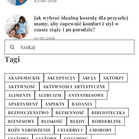
03-06-2026
Jak wybrać idealną koszulę dla przyszłej
mamy, aby zapewnić komfort i styl w
czasie ciąży i po porodzie?
11-05-2026
Tagi
AKADEMICKIE
AKCEPTACJA
AKCJA
AKTORZY
AKTYWNOŚĆ
AKTYWNOŚCI ARTYSTYCZNE
ALIMENTY
ALTRUIZM
ANTYSTRESOWE
APARTAMENT
ASPEKTY
BADANIA
BEZPIECZEŃSTWO
BEZSENNOŚĆ
BIBLIOTECZKA
BIZNESOWY
BLISKOŚĆ
BŁĘDY
BORDERLINE
BOŻE NARODZENIE
CELEBRYCI
CHOROBY
CIĄŻOWA
CIĄŻOWE
COACHING