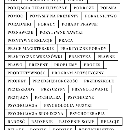
PODEJŚCIA TERAPEUTYCZNE
PODRÓŻE
POLSKA
POMOC
POMYSŁY NA PREZENTY
PORADNICTWO
PORADNIKI
PORADY
PORADY PRAWNE
POZNAWCZE
POZYTYWNE NAWYKI
POZYTYWNE RELACJE
PRACA
PRACE MAGISTERSKIE
PRAKTYCZNE PORADY
PRAKTYCZNE WSKAZÓWKI
PRAKTYKA
PRAWNE
PRAWO
PREZENT
PROBLEMY
PROCES
PRODUKTYWNOŚĆ
PROGRAM ARTYSTYCZNY
PROJEKT
PRZEDSIĘBIORCZOŚĆ
PRZEDSZKOLE
PRZESZKODY
PRZYCZYNY
PRZYGOTOWANIE
PRZYJAŹŃ
PSYCHIATRA
PSYCHICZNE
PSYCHOLOGIA
PSYCHOLOGIA MUZYKI
PSYCHOLOGIA SPOŁECZNA
PSYCHOTERAPIA
RADOŚĆ
RADZENIE
RADZENIE SOBIE
RELACJE
RELAKS
RODZIC
RODZICE
RODZICIELSTWO