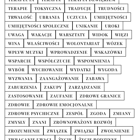
TERAPIE
TOKSYCZNA
TRADYCJE
TRUDNOŚCI
TRWAŁOŚĆ
UBRANIA
UCZUCIA
UMIEJĘTNOŚCI
UMIEJĘTNOŚCI SPOŁECZNE
UNIKANIE
UROKI
UWAGA
WAKACJE
WARSZTATY
WIDOK
WIĘZI
WINA
WŁAŚCIWOŚCI
WOLONTARIAT
WÓZEK
WPŁYW MUZYKI
WPROWADZENIE
WSKAZÓWKI
WSPARCIE
WSPÓŁCZUCIE
WSPOMNIENIA
WYBÓR
WYCHOWANIE
WYDATKI
WYGODA
WYZWANIA
ZAANGAŻOWANIE
ZABAWA
ZABURZENIA
ZAKUPY
ZARZĄDZANIE
ZASTOSOWANIE
ZAUFANIE
ZDROWE GRANICE
ZDROWIE
ZDROWIE EMOCJONALNE
ZDROWIE PSYCHICZNE
ZESPÓŁ
ZGODA
ZMIANY
ZMYSŁY
ZNANI
ZRÓWNOWAŻONY ROZWÓJ
ZROZUMIENIE
ZWIĄZEK
ZWIĄZKI
ZWOLNIENIE
ZWRACANIE UWAGI
ŻYCIE
ŻYCIE RODZINNE