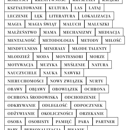
KSZTAŁTOWANIE
KULTURA
LAS
LATAJ
LECZENIE
LĘK
LITERATURA
LOKALIZACJA
MAGIA
MAGIA ŚWIĄT
MALUCH
MALUSZKI
MAŁŻEŃSTWO
MAMA
MECHANIZMY
MEDIACJA
MENTALNOŚĆ
METODOLOGIA
METODY
MIŁOŚĆ
MINDFULNESS
MINERAŁY
MŁODE TALENTY
MŁODZIEŻ
MODA
MONTESSORI
MORZE
MOTYWACJA
MUZYKA
MYŚLENIE
NATURA
NAUCZYCIELE
NAUKA
NAWYKI
NIERUCHOMOŚCI
NOWY ZWIĄZEK
NURTY
OBAWY
OBJAWY
OBOWIĄZEK
OCHRONA
OCHRONA ŚRODOWISKA
ODCHODZENIE
ODKRYWANIE
ODLEGŁOŚĆ
ODPOCZYNEK
ODŻYWIANIE
OKOLICZNOŚCI
ORZEKANIE
OSOBA
OSOBISTY
PAMIĘĆ
PARA
PARTNER
PARY
PERSONALIZACJA
PISANIE