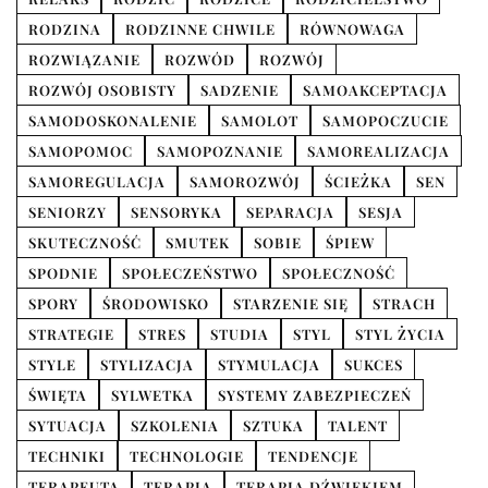
RODZINA
RODZINNE CHWILE
RÓWNOWAGA
ROZWIĄZANIE
ROZWÓD
ROZWÓJ
ROZWÓJ OSOBISTY
SADZENIE
SAMOAKCEPTACJA
SAMODOSKONALENIE
SAMOLOT
SAMOPOCZUCIE
SAMOPOMOC
SAMOPOZNANIE
SAMOREALIZACJA
SAMOREGULACJA
SAMOROZWÓJ
ŚCIEŻKA
SEN
SENIORZY
SENSORYKA
SEPARACJA
SESJA
SKUTECZNOŚĆ
SMUTEK
SOBIE
ŚPIEW
SPODNIE
SPOŁECZEŃSTWO
SPOŁECZNOŚĆ
SPORY
ŚRODOWISKO
STARZENIE SIĘ
STRACH
STRATEGIE
STRES
STUDIA
STYL
STYL ŻYCIA
STYLE
STYLIZACJA
STYMULACJA
SUKCES
ŚWIĘTA
SYLWETKA
SYSTEMY ZABEZPIECZEŃ
SYTUACJA
SZKOLENIA
SZTUKA
TALENT
TECHNIKI
TECHNOLOGIE
TENDENCJE
TERAPEUTA
TERAPIA
TERAPIA DŹWIĘKIEM