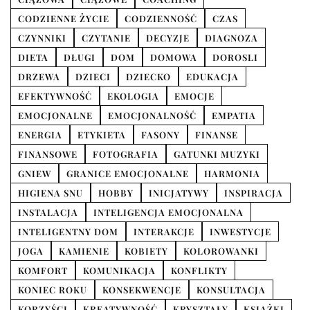
CODZIENNE ŻYCIE
CODZIENNOŚĆ
CZAS
CZYNNIKI
CZYTANIE
DECYZJE
DIAGNOZA
DIETA
DŁUGI
DOM
DOMOWA
DOROSLI
DRZEWA
DZIECI
DZIECKO
EDUKACJA
EFEKTYWNOŚĆ
EKOLOGIA
EMOCJE
EMOCJONALNE
EMOCJONALNOŚĆ
EMPATIA
ENERGIA
ETYKIETA
FASONY
FINANSE
FINANSOWE
FOTOGRAFIA
GATUNKI MUZYKI
GNIEW
GRANICE EMOCJONALNE
HARMONIA
HIGIENA SNU
HOBBY
INICJATYWY
INSPIRACJA
INSTALACJA
INTELIGENCJA EMOCJONALNA
INTELIGENTNY DOM
INTERAKCJE
INWESTYCJE
JOGA
KAMIENIE
KOBIETY
KOLOROWANKI
KOMFORT
KOMUNIKACJA
KONFLIKTY
KONIEC ROKU
KONSEKWENCJE
KONSULTACJA
KORZYŚCI
KREATYWNOŚĆ
KRYSZTAŁY
KSIĄŻKI