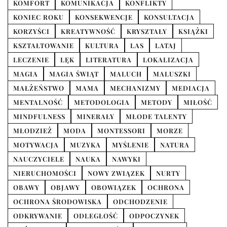
KOMFORT
KOMUNIKACJA
KONFLIKTY
KONIEC ROKU
KONSEKWENCJE
KONSULTACJA
KORZYŚCI
KREATYWNOŚĆ
KRYSZTAŁY
KSIĄŻKI
KSZTAŁTOWANIE
KULTURA
LAS
LATAJ
LECZENIE
LĘK
LITERATURA
LOKALIZACJA
MAGIA
MAGIA ŚWIĄT
MALUCH
MALUSZKI
MAŁŻEŃSTWO
MAMA
MECHANIZMY
MEDIACJA
MENTALNOŚĆ
METODOLOGIA
METODY
MIŁOŚĆ
MINDFULNESS
MINERAŁY
MŁODE TALENTY
MŁODZIEŻ
MODA
MONTESSORI
MORZE
MOTYWACJA
MUZYKA
MYŚLENIE
NATURA
NAUCZYCIELE
NAUKA
NAWYKI
NIERUCHOMOŚCI
NOWY ZWIĄZEK
NURTY
OBAWY
OBJAWY
OBOWIĄZEK
OCHRONA
OCHRONA ŚRODOWISKA
ODCHODZENIE
ODKRYWANIE
ODLEGŁOŚĆ
ODPOCZYNEK