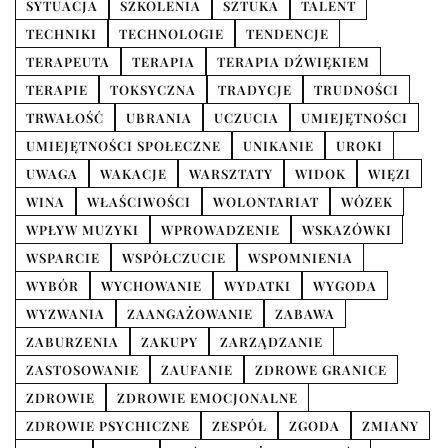
SYTUACJA
SZKOLENIA
SZTUKA
TALENT
TECHNIKI
TECHNOLOGIE
TENDENCJE
TERAPEUTA
TERAPIA
TERAPIA DŹWIĘKIEM
TERAPIE
TOKSYCZNA
TRADYCJE
TRUDNOŚCI
TRWAŁOŚĆ
UBRANIA
UCZUCIA
UMIEJĘTNOŚCI
UMIEJĘTNOŚCI SPOŁECZNE
UNIKANIE
UROKI
UWAGA
WAKACJE
WARSZTATY
WIDOK
WIĘZI
WINA
WŁAŚCIWOŚCI
WOLONTARIAT
WÓZEK
WPŁYW MUZYKI
WPROWADZENIE
WSKAZÓWKI
WSPARCIE
WSPÓŁCZUCIE
WSPOMNIENIA
WYBÓR
WYCHOWANIE
WYDATKI
WYGODA
WYZWANIA
ZAANGAŻOWANIE
ZABAWA
ZABURZENIA
ZAKUPY
ZARZĄDZANIE
ZASTOSOWANIE
ZAUFANIE
ZDROWE GRANICE
ZDROWIE
ZDROWIE EMOCJONALNE
ZDROWIE PSYCHICZNE
ZESPÓŁ
ZGODA
ZMIANY