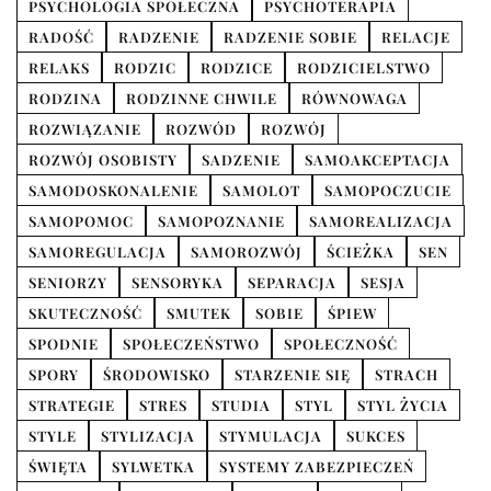
PSYCHOLOGIA SPOŁECZNA
PSYCHOTERAPIA
RADOŚĆ
RADZENIE
RADZENIE SOBIE
RELACJE
RELAKS
RODZIC
RODZICE
RODZICIELSTWO
RODZINA
RODZINNE CHWILE
RÓWNOWAGA
ROZWIĄZANIE
ROZWÓD
ROZWÓJ
ROZWÓJ OSOBISTY
SADZENIE
SAMOAKCEPTACJA
SAMODOSKONALENIE
SAMOLOT
SAMOPOCZUCIE
SAMOPOMOC
SAMOPOZNANIE
SAMOREALIZACJA
SAMOREGULACJA
SAMOROZWÓJ
ŚCIEŻKA
SEN
SENIORZY
SENSORYKA
SEPARACJA
SESJA
SKUTECZNOŚĆ
SMUTEK
SOBIE
ŚPIEW
SPODNIE
SPOŁECZEŃSTWO
SPOŁECZNOŚĆ
SPORY
ŚRODOWISKO
STARZENIE SIĘ
STRACH
STRATEGIE
STRES
STUDIA
STYL
STYL ŻYCIA
STYLE
STYLIZACJA
STYMULACJA
SUKCES
ŚWIĘTA
SYLWETKA
SYSTEMY ZABEZPIECZEŃ