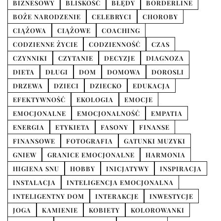
BIZNESOWY
BLISKOŚĆ
BŁĘDY
BORDERLINE
BOŻE NARODZENIE
CELEBRYCI
CHOROBY
CIĄŻOWA
CIĄŻOWE
COACHING
CODZIENNE ŻYCIE
CODZIENNOŚĆ
CZAS
CZYNNIKI
CZYTANIE
DECYZJE
DIAGNOZA
DIETA
DŁUGI
DOM
DOMOWA
DOROSLI
DRZEWA
DZIECI
DZIECKO
EDUKACJA
EFEKTYWNOŚĆ
EKOLOGIA
EMOCJE
EMOCJONALNE
EMOCJONALNOŚĆ
EMPATIA
ENERGIA
ETYKIETA
FASONY
FINANSE
FINANSOWE
FOTOGRAFIA
GATUNKI MUZYKI
GNIEW
GRANICE EMOCJONALNE
HARMONIA
HIGIENA SNU
HOBBY
INICJATYWY
INSPIRACJA
INSTALACJA
INTELIGENCJA EMOCJONALNA
INTELIGENTNY DOM
INTERAKCJE
INWESTYCJE
JOGA
KAMIENIE
KOBIETY
KOLOROWANKI