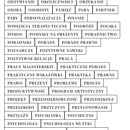
ODŻYWIANIE
OKOLICZNOŚCI
ORZEKANIE
OSOBA
OSOBISTY
PAMIĘĆ
PARA
PARTNER
PARY
PERSONALIZACJA
PISANIE
PODEJŚCIA TERAPEUTYCZNE
PODRÓŻE
POLSKA
POMOC
POMYSŁY NA PREZENTY
PORADNICTWO
PORADNIKI
PORADY
PORADY PRAWNE
POZNAWCZE
POZYTYWNE NAWYKI
POZYTYWNE RELACJE
PRACA
PRACE MAGISTERSKIE
PRAKTYCZNE PORADY
PRAKTYCZNE WSKAZÓWKI
PRAKTYKA
PRAWNE
PRAWO
PREZENT
PROBLEMY
PROCES
PRODUKTYWNOŚĆ
PROGRAM ARTYSTYCZNY
PROJEKT
PRZEDSIĘBIORCZOŚĆ
PRZEDSZKOLE
PRZESZKODY
PRZYCZYNY
PRZYGOTOWANIE
PRZYJAŹŃ
PSYCHIATRA
PSYCHICZNE
PSYCHOLOGIA
PSYCHOLOGIA MUZYKI