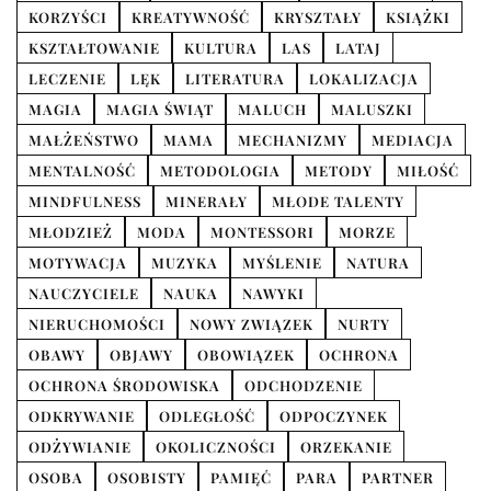
KORZYŚCI
KREATYWNOŚĆ
KRYSZTAŁY
KSIĄŻKI
KSZTAŁTOWANIE
KULTURA
LAS
LATAJ
LECZENIE
LĘK
LITERATURA
LOKALIZACJA
MAGIA
MAGIA ŚWIĄT
MALUCH
MALUSZKI
MAŁŻEŃSTWO
MAMA
MECHANIZMY
MEDIACJA
MENTALNOŚĆ
METODOLOGIA
METODY
MIŁOŚĆ
MINDFULNESS
MINERAŁY
MŁODE TALENTY
MŁODZIEŻ
MODA
MONTESSORI
MORZE
MOTYWACJA
MUZYKA
MYŚLENIE
NATURA
NAUCZYCIELE
NAUKA
NAWYKI
NIERUCHOMOŚCI
NOWY ZWIĄZEK
NURTY
OBAWY
OBJAWY
OBOWIĄZEK
OCHRONA
OCHRONA ŚRODOWISKA
ODCHODZENIE
ODKRYWANIE
ODLEGŁOŚĆ
ODPOCZYNEK
ODŻYWIANIE
OKOLICZNOŚCI
ORZEKANIE
OSOBA
OSOBISTY
PAMIĘĆ
PARA
PARTNER