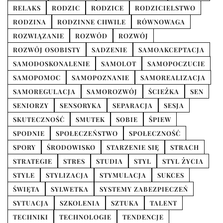
RELAKS
RODZIC
RODZICE
RODZICIELSTWO
RODZINA
RODZINNE CHWILE
RÓWNOWAGA
ROZWIĄZANIE
ROZWÓD
ROZWÓJ
ROZWÓJ OSOBISTY
SADZENIE
SAMOAKCEPTACJA
SAMODOSKONALENIE
SAMOLOT
SAMOPOCZUCIE
SAMOPOMOC
SAMOPOZNANIE
SAMOREALIZACJA
SAMOREGULACJA
SAMOROZWÓJ
ŚCIEŻKA
SEN
SENIORZY
SENSORYKA
SEPARACJA
SESJA
SKUTECZNOŚĆ
SMUTEK
SOBIE
ŚPIEW
SPODNIE
SPOŁECZEŃSTWO
SPOŁECZNOŚĆ
SPORY
ŚRODOWISKO
STARZENIE SIĘ
STRACH
STRATEGIE
STRES
STUDIA
STYL
STYL ŻYCIA
STYLE
STYLIZACJA
STYMULACJA
SUKCES
ŚWIĘTA
SYLWETKA
SYSTEMY ZABEZPIECZEŃ
SYTUACJA
SZKOLENIA
SZTUKA
TALENT
TECHNIKI
TECHNOLOGIE
TENDENCJE