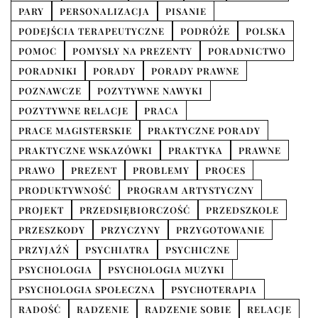
PARY
PERSONALIZACJA
PISANIE
PODEJŚCIA TERAPEUTYCZNE
PODRÓŻE
POLSKA
POMOC
POMYSŁY NA PREZENTY
PORADNICTWO
PORADNIKI
PORADY
PORADY PRAWNE
POZNAWCZE
POZYTYWNE NAWYKI
POZYTYWNE RELACJE
PRACA
PRACE MAGISTERSKIE
PRAKTYCZNE PORADY
PRAKTYCZNE WSKAZÓWKI
PRAKTYKA
PRAWNE
PRAWO
PREZENT
PROBLEMY
PROCES
PRODUKTYWNOŚĆ
PROGRAM ARTYSTYCZNY
PROJEKT
PRZEDSIĘBIORCZOŚĆ
PRZEDSZKOLE
PRZESZKODY
PRZYCZYNY
PRZYGOTOWANIE
PRZYJAŹŃ
PSYCHIATRA
PSYCHICZNE
PSYCHOLOGIA
PSYCHOLOGIA MUZYKI
PSYCHOLOGIA SPOŁECZNA
PSYCHOTERAPIA
RADOŚĆ
RADZENIE
RADZENIE SOBIE
RELACJE