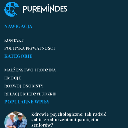
NAWIGACJA
KONTAKT
POLITYKA PRYWATNOŚCI
KATEGORIE
MAŁŻEŃSTWO I RODZINA
EMOCJE
ROZWÓJ OSOBISTY
RELACJE MIĘDZYLUDZKIE
POPULARNE WPISY
Zdrowie psychologiczne: Jak radzić
sobie z zaburzeniami pamięci u
seniorów?