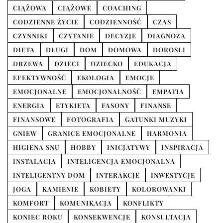
CIĄŻOWA
CIĄŻOWE
COACHING
CODZIENNE ŻYCIE
CODZIENNOŚĆ
CZAS
CZYNNIKI
CZYTANIE
DECYZJE
DIAGNOZA
DIETA
DŁUGI
DOM
DOMOWA
DOROSLI
DRZEWA
DZIECI
DZIECKO
EDUKACJA
EFEKTYWNOŚĆ
EKOLOGIA
EMOCJE
EMOCJONALNE
EMOCJONALNOŚĆ
EMPATIA
ENERGIA
ETYKIETA
FASONY
FINANSE
FINANSOWE
FOTOGRAFIA
GATUNKI MUZYKI
GNIEW
GRANICE EMOCJONALNE
HARMONIA
HIGIENA SNU
HOBBY
INICJATYWY
INSPIRACJA
INSTALACJA
INTELIGENCJA EMOCJONALNA
INTELIGENTNY DOM
INTERAKCJE
INWESTYCJE
JOGA
KAMIENIE
KOBIETY
KOLOROWANKI
KOMFORT
KOMUNIKACJA
KONFLIKTY
KONIEC ROKU
KONSEKWENCJE
KONSULTACJA