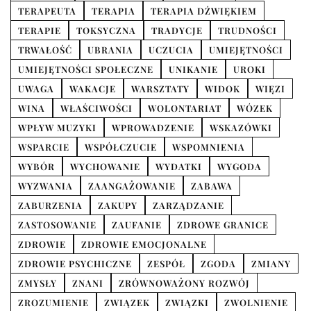
TERAPEUTA
TERAPIA
TERAPIA DŹWIĘKIEM
TERAPIE
TOKSYCZNA
TRADYCJE
TRUDNOŚCI
TRWAŁOŚĆ
UBRANIA
UCZUCIA
UMIEJĘTNOŚCI
UMIEJĘTNOŚCI SPOŁECZNE
UNIKANIE
UROKI
UWAGA
WAKACJE
WARSZTATY
WIDOK
WIĘZI
WINA
WŁAŚCIWOŚCI
WOLONTARIAT
WÓZEK
WPŁYW MUZYKI
WPROWADZENIE
WSKAZÓWKI
WSPARCIE
WSPÓŁCZUCIE
WSPOMNIENIA
WYBÓR
WYCHOWANIE
WYDATKI
WYGODA
WYZWANIA
ZAANGAŻOWANIE
ZABAWA
ZABURZENIA
ZAKUPY
ZARZĄDZANIE
ZASTOSOWANIE
ZAUFANIE
ZDROWE GRANICE
ZDROWIE
ZDROWIE EMOCJONALNE
ZDROWIE PSYCHICZNE
ZESPÓŁ
ZGODA
ZMIANY
ZMYSŁY
ZNANI
ZRÓWNOWAŻONY ROZWÓJ
ZROZUMIENIE
ZWIĄZEK
ZWIĄZKI
ZWOLNIENIE