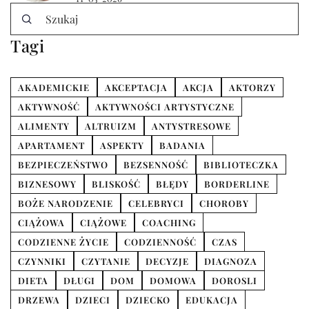
Tagi
AKADEMICKIE
AKCEPTACJA
AKCJA
AKTORZY
AKTYWNOŚĆ
AKTYWNOŚCI ARTYSTYCZNE
ALIMENTY
ALTRUIZM
ANTYSTRESOWE
APARTAMENT
ASPEKTY
BADANIA
BEZPIECZEŃSTWO
BEZSENNOŚĆ
BIBLIOTECZKA
BIZNESOWY
BLISKOŚĆ
BŁĘDY
BORDERLINE
BOŻE NARODZENIE
CELEBRYCI
CHOROBY
CIĄŻOWA
CIĄŻOWE
COACHING
CODZIENNE ŻYCIE
CODZIENNOŚĆ
CZAS
CZYNNIKI
CZYTANIE
DECYZJE
DIAGNOZA
DIETA
DŁUGI
DOM
DOMOWA
DOROSLI
DRZEWA
DZIECI
DZIECKO
EDUKACJA