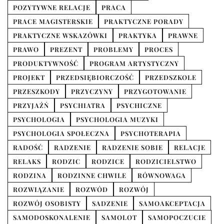
POZYTYWNE RELACJE
PRACA
PRACE MAGISTERSKIE
PRAKTYCZNE PORADY
PRAKTYCZNE WSKAZÓWKI
PRAKTYKA
PRAWNE
PRAWO
PREZENT
PROBLEMY
PROCES
PRODUKTYWNOŚĆ
PROGRAM ARTYSTYCZNY
PROJEKT
PRZEDSIĘBIORCZOŚĆ
PRZEDSZKOLE
PRZESZKODY
PRZYCZYNY
PRZYGOTOWANIE
PRZYJAŹŃ
PSYCHIATRA
PSYCHICZNE
PSYCHOLOGIA
PSYCHOLOGIA MUZYKI
PSYCHOLOGIA SPOŁECZNA
PSYCHOTERAPIA
RADOŚĆ
RADZENIE
RADZENIE SOBIE
RELACJE
RELAKS
RODZIC
RODZICE
RODZICIELSTWO
RODZINA
RODZINNE CHWILE
RÓWNOWAGA
ROZWIĄZANIE
ROZWÓD
ROZWÓJ
ROZWÓJ OSOBISTY
SADZENIE
SAMOAKCEPTACJA
SAMODOSKONALENIE
SAMOLOT
SAMOPOCZUCIE