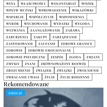
WINA
WŁAŚCIWOŚCI
WOLONTARIAT
WÓZEK
WPŁYW MUZYKI
WPROWADZENIE
WSKAZÓWKI
WSPARCIE
WSPÓŁCZUCIE
WSPOMNIENIA
WYBÓR
WYCHOWANIE
WYDATKI
WYGODA
WYZWANIA
ZAANGAŻOWANIE
ZABAWA
ZABURZENIA
ZAKUPY
ZARZĄDZANIE
ZASTOSOWANIE
ZAUFANIE
ZDROWE GRANICE
ZDROWIE
ZDROWIE EMOCJONALNE
ZDROWIE PSYCHICZNE
ZESPÓŁ
ZGODA
ZMIANY
ZMYSŁY
ZNANI
ZRÓWNOWAŻONY ROZWÓJ
ZROZUMIENIE
ZWIĄZEK
ZWIĄZKI
ZWOLNIENIE
ZWRACANIE UWAGI
ŻYCIE
ŻYCIE RODZINNE
Rekomendowane
EMOCJE