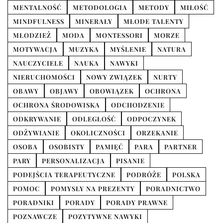
MENTALNOŚĆ
METODOLOGIA
METODY
MIŁOŚĆ
MINDFULNESS
MINERAŁY
MŁODE TALENTY
MŁODZIEŻ
MODA
MONTESSORI
MORZE
MOTYWACJA
MUZYKA
MYŚLENIE
NATURA
NAUCZYCIELE
NAUKA
NAWYKI
NIERUCHOMOŚCI
NOWY ZWIĄZEK
NURTY
OBAWY
OBJAWY
OBOWIĄZEK
OCHRONA
OCHRONA ŚRODOWISKA
ODCHODZENIE
ODKRYWANIE
ODLEGŁOŚĆ
ODPOCZYNEK
ODŻYWIANIE
OKOLICZNOŚCI
ORZEKANIE
OSOBA
OSOBISTY
PAMIĘĆ
PARA
PARTNER
PARY
PERSONALIZACJA
PISANIE
PODEJŚCIA TERAPEUTYCZNE
PODRÓŻE
POLSKA
POMOC
POMYSŁY NA PREZENTY
PORADNICTWO
PORADNIKI
PORADY
PORADY PRAWNE
POZNAWCZE
POZYTYWNE NAWYKI