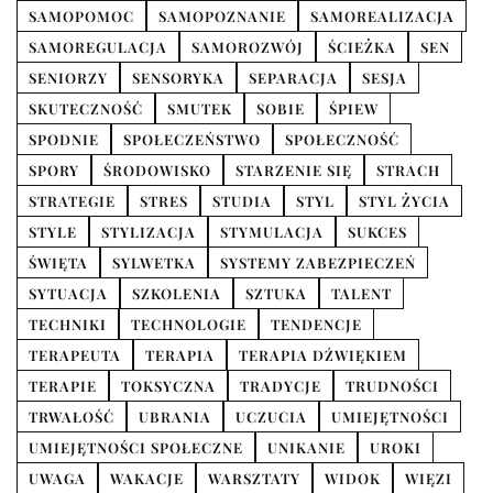
SAMOPOMOC
SAMOPOZNANIE
SAMOREALIZACJA
SAMOREGULACJA
SAMOROZWÓJ
ŚCIEŻKA
SEN
SENIORZY
SENSORYKA
SEPARACJA
SESJA
SKUTECZNOŚĆ
SMUTEK
SOBIE
ŚPIEW
SPODNIE
SPOŁECZEŃSTWO
SPOŁECZNOŚĆ
SPORY
ŚRODOWISKO
STARZENIE SIĘ
STRACH
STRATEGIE
STRES
STUDIA
STYL
STYL ŻYCIA
STYLE
STYLIZACJA
STYMULACJA
SUKCES
ŚWIĘTA
SYLWETKA
SYSTEMY ZABEZPIECZEŃ
SYTUACJA
SZKOLENIA
SZTUKA
TALENT
TECHNIKI
TECHNOLOGIE
TENDENCJE
TERAPEUTA
TERAPIA
TERAPIA DŹWIĘKIEM
TERAPIE
TOKSYCZNA
TRADYCJE
TRUDNOŚCI
TRWAŁOŚĆ
UBRANIA
UCZUCIA
UMIEJĘTNOŚCI
UMIEJĘTNOŚCI SPOŁECZNE
UNIKANIE
UROKI
UWAGA
WAKACJE
WARSZTATY
WIDOK
WIĘZI