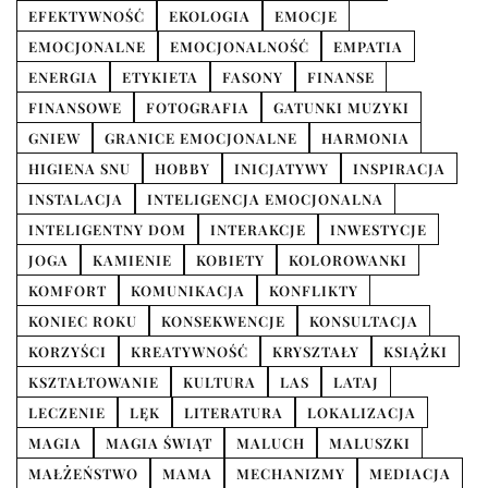
EFEKTYWNOŚĆ
EKOLOGIA
EMOCJE
EMOCJONALNE
EMOCJONALNOŚĆ
EMPATIA
ENERGIA
ETYKIETA
FASONY
FINANSE
FINANSOWE
FOTOGRAFIA
GATUNKI MUZYKI
GNIEW
GRANICE EMOCJONALNE
HARMONIA
HIGIENA SNU
HOBBY
INICJATYWY
INSPIRACJA
INSTALACJA
INTELIGENCJA EMOCJONALNA
INTELIGENTNY DOM
INTERAKCJE
INWESTYCJE
JOGA
KAMIENIE
KOBIETY
KOLOROWANKI
KOMFORT
KOMUNIKACJA
KONFLIKTY
KONIEC ROKU
KONSEKWENCJE
KONSULTACJA
KORZYŚCI
KREATYWNOŚĆ
KRYSZTAŁY
KSIĄŻKI
KSZTAŁTOWANIE
KULTURA
LAS
LATAJ
LECZENIE
LĘK
LITERATURA
LOKALIZACJA
MAGIA
MAGIA ŚWIĄT
MALUCH
MALUSZKI
MAŁŻEŃSTWO
MAMA
MECHANIZMY
MEDIACJA