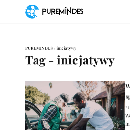
PUREMINDES
/
inicjatywy
Tag - inicjatywy
W
s
25
Wo
in