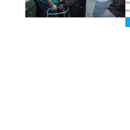
sa
wo