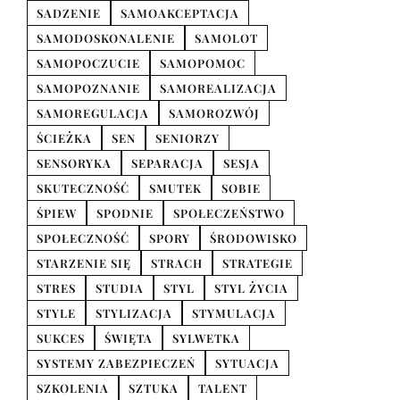
SADZENIE
SAMOAKCEPTACJA
SAMODOSKONALENIE
SAMOLOT
SAMOPOCZUCIE
SAMOPOMOC
SAMOPOZNANIE
SAMOREALIZACJA
SAMOREGULACJA
SAMOROZWÓJ
ŚCIEŻKA
SEN
SENIORZY
SENSORYKA
SEPARACJA
SESJA
SKUTECZNOŚĆ
SMUTEK
SOBIE
ŚPIEW
SPODNIE
SPOŁECZEŃSTWO
SPOŁECZNOŚĆ
SPORY
ŚRODOWISKO
STARZENIE SIĘ
STRACH
STRATEGIE
STRES
STUDIA
STYL
STYL ŻYCIA
STYLE
STYLIZACJA
STYMULACJA
SUKCES
ŚWIĘTA
SYLWETKA
SYSTEMY ZABEZPIECZEŃ
SYTUACJA
SZKOLENIA
SZTUKA
TALENT