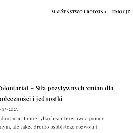
MAŁŻEŃSTWO I RODZINA
EMOCJE
olontariat – Siła pozytywnych zmian dla
połeczności i jednostki
-05-2023
lontariat to nie tylko bezinteresowna pomoc
nym, ale także źródło osobistego rozwoju i