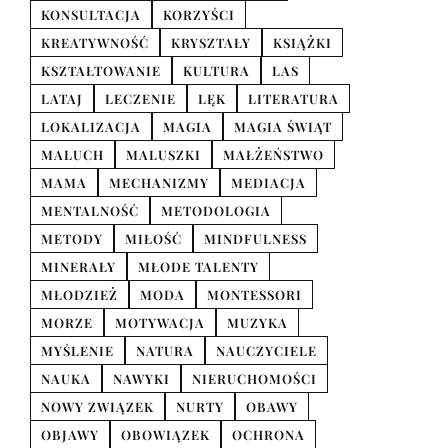
KONSULTACJA
KORZYŚCI
KREATYWNOŚĆ
KRYSZTAŁY
KSIĄŻKI
KSZTAŁTOWANIE
KULTURA
LAS
LATAJ
LECZENIE
LĘK
LITERATURA
LOKALIZACJA
MAGIA
MAGIA ŚWIĄT
MALUCH
MALUSZKI
MAŁŻEŃSTWO
MAMA
MECHANIZMY
MEDIACJA
MENTALNOŚĆ
METODOLOGIA
METODY
MIŁOŚĆ
MINDFULNESS
MINERAŁY
MŁODE TALENTY
MŁODZIEŻ
MODA
MONTESSORI
MORZE
MOTYWACJA
MUZYKA
MYŚLENIE
NATURA
NAUCZYCIELE
NAUKA
NAWYKI
NIERUCHOMOŚCI
NOWY ZWIĄZEK
NURTY
OBAWY
OBJAWY
OBOWIĄZEK
OCHRONA