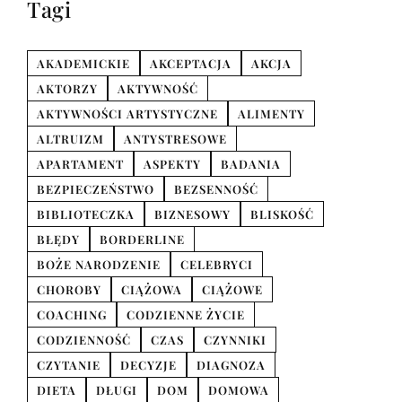
Tagi
AKADEMICKIE
AKCEPTACJA
AKCJA
AKTORZY
AKTYWNOŚĆ
AKTYWNOŚCI ARTYSTYCZNE
ALIMENTY
ALTRUIZM
ANTYSTRESOWE
APARTAMENT
ASPEKTY
BADANIA
BEZPIECZEŃSTWO
BEZSENNOŚĆ
BIBLIOTECZKA
BIZNESOWY
BLISKOŚĆ
BŁĘDY
BORDERLINE
BOŻE NARODZENIE
CELEBRYCI
CHOROBY
CIĄŻOWA
CIĄŻOWE
COACHING
CODZIENNE ŻYCIE
CODZIENNOŚĆ
CZAS
CZYNNIKI
CZYTANIE
DECYZJE
DIAGNOZA
DIETA
DŁUGI
DOM
DOMOWA