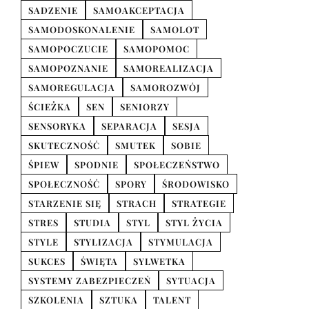
SADZENIE
SAMOAKCEPTACJA
SAMODOSKONALENIE
SAMOLOT
SAMOPOCZUCIE
SAMOPOMOC
SAMOPOZNANIE
SAMOREALIZACJA
SAMOREGULACJA
SAMOROZWÓJ
ŚCIEŻKA
SEN
SENIORZY
SENSORYKA
SEPARACJA
SESJA
SKUTECZNOŚĆ
SMUTEK
SOBIE
ŚPIEW
SPODNIE
SPOŁECZEŃSTWO
SPOŁECZNOŚĆ
SPORY
ŚRODOWISKO
STARZENIE SIĘ
STRACH
STRATEGIE
STRES
STUDIA
STYL
STYL ŻYCIA
STYLE
STYLIZACJA
STYMULACJA
SUKCES
ŚWIĘTA
SYLWETKA
SYSTEMY ZABEZPIECZEŃ
SYTUACJA
SZKOLENIA
SZTUKA
TALENT