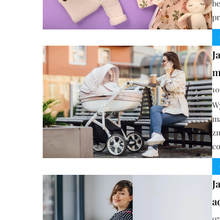
b
pr
J
m
10
Wy
m
zn
co
J
a
07