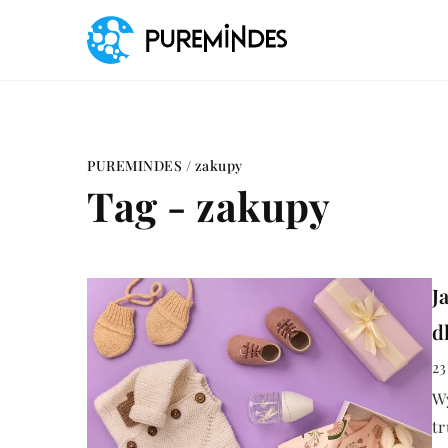
PUREMINDES
/
zakupy
Tag - zakupy
J
d
23
W
tr