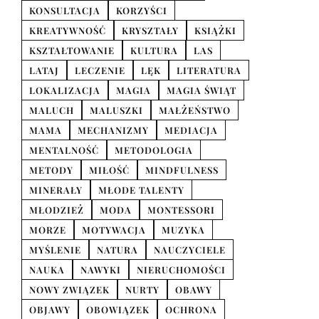
KONSULTACJA
KORZYŚCI
KREATYWNOŚĆ
KRYSZTAŁY
KSIĄŻKI
KSZTAŁTOWANIE
KULTURA
LAS
LATAJ
LECZENIE
LĘK
LITERATURA
LOKALIZACJA
MAGIA
MAGIA ŚWIĄT
MALUCH
MALUSZKI
MAŁŻEŃSTWO
MAMA
MECHANIZMY
MEDIACJA
MENTALNOŚĆ
METODOLOGIA
METODY
MIŁOŚĆ
MINDFULNESS
MINERAŁY
MŁODE TALENTY
MŁODZIEŻ
MODA
MONTESSORI
MORZE
MOTYWACJA
MUZYKA
MYŚLENIE
NATURA
NAUCZYCIELE
NAUKA
NAWYKI
NIERUCHOMOŚCI
NOWY ZWIĄZEK
NURTY
OBAWY
OBJAWY
OBOWIĄZEK
OCHRONA