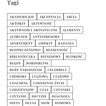
Tagi
AKADEMICKIE
AKCEPTACJA
AKCJA
AKTORZY
AKTYWNOŚĆ
AKTYWNOŚCI ARTYSTYCZNE
ALIMENTY
ALTRUIZM
ANTYSTRESOWE
APARTAMENT
ASPEKTY
BADANIA
BEZPIECZEŃSTWO
BEZSENNOŚĆ
BIBLIOTECZKA
BIZNESOWY
BLISKOŚĆ
BŁĘDY
BORDERLINE
BOŻE NARODZENIE
CELEBRYCI
CHOROBY
CIĄŻOWA
CIĄŻOWE
COACHING
CODZIENNE ŻYCIE
CODZIENNOŚĆ
CZAS
CZYNNIKI
CZYTANIE
DECYZJE
DIAGNOZA
DIETA
DŁUGI
DOM
DOMOWA