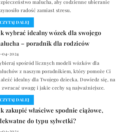
ezpieczeństwo malucha, aby codzienne ubieranie
zynosiło radość zamiast stresu.
CZYTAJ DALEJ
ak wybrać idealny wózek dla swojego
alucha – poradnik dla rodziców
-04-2024
bieraj spośród licznych modeli wózków dla
aluchów z naszym poradnikiem, który pomoże Ci
aleźć idealny dla Twojego dziecka. Dowiedz się, na
 zwracać uwagę i jakie cechy są najważniejsze.
CZYTAJ DALEJ
ak zakupić właściwe spodnie ciążowe,
dekwatne do typu sylwetki?
-04-2024