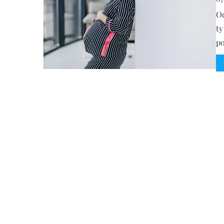
Od
ty
po