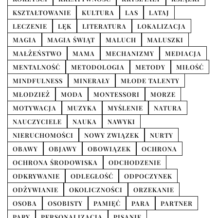
KSZTAŁTOWANIE
KULTURA
LAS
LATAJ
LECZENIE
LĘK
LITERATURA
LOKALIZACJA
MAGIA
MAGIA ŚWIĄT
MALUCH
MALUSZKI
MAŁŻEŃSTWO
MAMA
MECHANIZMY
MEDIACJA
MENTALNOŚĆ
METODOLOGIA
METODY
MIŁOŚĆ
MINDFULNESS
MINERAŁY
MŁODE TALENTY
MŁODZIEŻ
MODA
MONTESSORI
MORZE
MOTYWACJA
MUZYKA
MYŚLENIE
NATURA
NAUCZYCIELE
NAUKA
NAWYKI
NIERUCHOMOŚCI
NOWY ZWIĄZEK
NURTY
OBAWY
OBJAWY
OBOWIĄZEK
OCHRONA
OCHRONA ŚRODOWISKA
ODCHODZENIE
ODKRYWANIE
ODLEGŁOŚĆ
ODPOCZYNEK
ODŻYWIANIE
OKOLICZNOŚCI
ORZEKANIE
OSOBA
OSOBISTY
PAMIĘĆ
PARA
PARTNER
PARY
PERSONALIZACJA
PISANIE