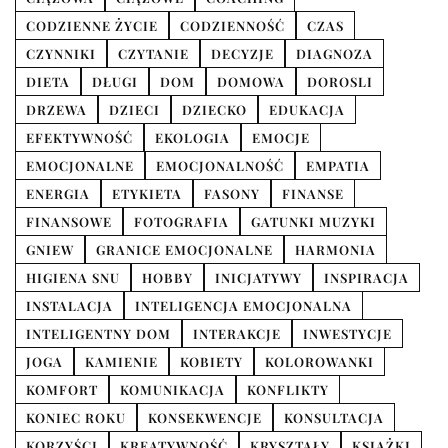
CODZIENNE ŻYCIE
CODZIENNOŚĆ
CZAS
CZYNNIKI
CZYTANIE
DECYZJE
DIAGNOZA
DIETA
DŁUGI
DOM
DOMOWA
DOROSLI
DRZEWA
DZIECI
DZIECKO
EDUKACJA
EFEKTYWNOŚĆ
EKOLOGIA
EMOCJE
EMOCJONALNE
EMOCJONALNOŚĆ
EMPATIA
ENERGIA
ETYKIETA
FASONY
FINANSE
FINANSOWE
FOTOGRAFIA
GATUNKI MUZYKI
GNIEW
GRANICE EMOCJONALNE
HARMONIA
HIGIENA SNU
HOBBY
INICJATYWY
INSPIRACJA
INSTALACJA
INTELIGENCJA EMOCJONALNA
INTELIGENTNY DOM
INTERAKCJE
INWESTYCJE
JOGA
KAMIENIE
KOBIETY
KOLOROWANKI
KOMFORT
KOMUNIKACJA
KONFLIKTY
KONIEC ROKU
KONSEKWENCJE
KONSULTACJA
KORZYŚCI
KREATYWNOŚĆ
KRYSZTAŁY
KSIĄŻKI