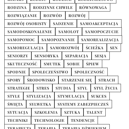
RODZINA
RODZINNE CHWILE
RÓWNOWAGA
ROZWIĄZANIE
ROZWÓD
ROZWÓJ
ROZWÓJ OSOBISTY
SADZENIE
SAMOAKCEPTACJA
SAMODOSKONALENIE
SAMOLOT
SAMOPOCZUCIE
SAMOPOMOC
SAMOPOZNANIE
SAMOREALIZACJA
SAMOREGULACJA
SAMOROZWÓJ
ŚCIEŻKA
SEN
SENIORZY
SENSORYKA
SEPARACJA
SESJA
SKUTECZNOŚĆ
SMUTEK
SOBIE
ŚPIEW
SPODNIE
SPOŁECZEŃSTWO
SPOŁECZNOŚĆ
SPORY
ŚRODOWISKO
STARZENIE SIĘ
STRACH
STRATEGIE
STRES
STUDIA
STYL
STYL ŻYCIA
STYLE
STYLIZACJA
STYMULACJA
SUKCES
ŚWIĘTA
SYLWETKA
SYSTEMY ZABEZPIECZEŃ
SYTUACJA
SZKOLENIA
SZTUKA
TALENT
TECHNIKI
TECHNOLOGIE
TENDENCJE
TERAPEUTA
TERAPIA
TERAPIA DŹWIĘKIEM