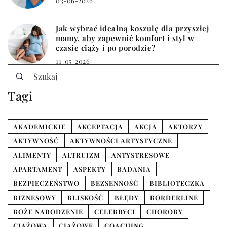
03-06-2026
Jak wybrać idealną koszulę dla przyszłej
mamy, aby zapewnić komfort i styl w
czasie ciąży i po porodzie?
11-05-2026
Tagi
AKADEMICKIE
AKCEPTACJA
AKCJA
AKTORZY
AKTYWNOŚĆ
AKTYWNOŚCI ARTYSTYCZNE
ALIMENTY
ALTRUIZM
ANTYSTRESOWE
APARTAMENT
ASPEKTY
BADANIA
BEZPIECZEŃSTWO
BEZSENNOŚĆ
BIBLIOTECZKA
BIZNESOWY
BLISKOŚĆ
BŁĘDY
BORDERLINE
BOŻE NARODZENIE
CELEBRYCI
CHOROBY
CIĄŻOWA
CIĄŻOWE
COACHING