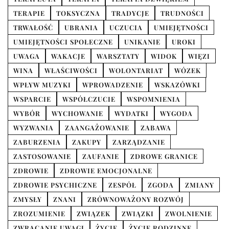
TERAPIE
TOKSYCZNA
TRADYCJE
TRUDNOŚCI
TRWAŁOŚĆ
UBRANIA
UCZUCIA
UMIEJĘTNOŚCI
UMIEJĘTNOŚCI SPOŁECZNE
UNIKANIE
UROKI
UWAGA
WAKACJE
WARSZTATY
WIDOK
WIĘZI
WINA
WŁAŚCIWOŚCI
WOLONTARIAT
WÓZEK
WPŁYW MUZYKI
WPROWADZENIE
WSKAZÓWKI
WSPARCIE
WSPÓŁCZUCIE
WSPOMNIENIA
WYBÓR
WYCHOWANIE
WYDATKI
WYGODA
WYZWANIA
ZAANGAŻOWANIE
ZABAWA
ZABURZENIA
ZAKUPY
ZARZĄDZANIE
ZASTOSOWANIE
ZAUFANIE
ZDROWE GRANICE
ZDROWIE
ZDROWIE EMOCJONALNE
ZDROWIE PSYCHICZNE
ZESPÓŁ
ZGODA
ZMIANY
ZMYSŁY
ZNANI
ZRÓWNOWAŻONY ROZWÓJ
ZROZUMIENIE
ZWIĄZEK
ZWIĄZKI
ZWOLNIENIE
ZWRACANIE UWAGI
ŻYCIE
ŻYCIE RODZINNE