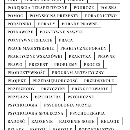
PODEJŚCIA TERAPEUTYCZNE
PODRÓŻE
POLSKA
POMOC
POMYSŁY NA PREZENTY
PORADNICTWO
PORADNIKI
PORADY
PORADY PRAWNE
POZNAWCZE
POZYTYWNE NAWYKI
POZYTYWNE RELACJE
PRACA
PRACE MAGISTERSKIE
PRAKTYCZNE PORADY
PRAKTYCZNE WSKAZÓWKI
PRAKTYKA
PRAWNE
PRAWO
PREZENT
PROBLEMY
PROCES
PRODUKTYWNOŚĆ
PROGRAM ARTYSTYCZNY
PROJEKT
PRZEDSIĘBIORCZOŚĆ
PRZEDSZKOLE
PRZESZKODY
PRZYCZYNY
PRZYGOTOWANIE
PRZYJAŹŃ
PSYCHIATRA
PSYCHICZNE
PSYCHOLOGIA
PSYCHOLOGIA MUZYKI
PSYCHOLOGIA SPOŁECZNA
PSYCHOTERAPIA
RADOŚĆ
RADZENIE
RADZENIE SOBIE
RELACJE
RELAKS
RODZIC
RODZICE
RODZICIELSTWO