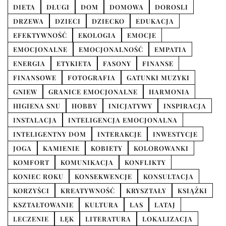
DIETA
DŁUGI
DOM
DOMOWA
DOROSLI
DRZEWA
DZIECI
DZIECKO
EDUKACJA
EFEKTYWNOŚĆ
EKOLOGIA
EMOCJE
EMOCJONALNE
EMOCJONALNOŚĆ
EMPATIA
ENERGIA
ETYKIETA
FASONY
FINANSE
FINANSOWE
FOTOGRAFIA
GATUNKI MUZYKI
GNIEW
GRANICE EMOCJONALNE
HARMONIA
HIGIENA SNU
HOBBY
INICJATYWY
INSPIRACJA
INSTALACJA
INTELIGENCJA EMOCJONALNA
INTELIGENTNY DOM
INTERAKCJE
INWESTYCJE
JOGA
KAMIENIE
KOBIETY
KOLOROWANKI
KOMFORT
KOMUNIKACJA
KONFLIKTY
KONIEC ROKU
KONSEKWENCJE
KONSULTACJA
KORZYŚCI
KREATYWNOŚĆ
KRYSZTAŁY
KSIĄŻKI
KSZTAŁTOWANIE
KULTURA
LAS
LATAJ
LECZENIE
LĘK
LITERATURA
LOKALIZACJA