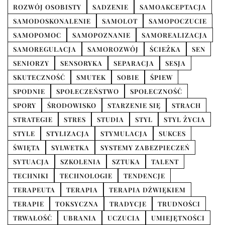
ROZWÓJ OSOBISTY
SADZENIE
SAMOAKCEPTACJA
SAMODOSKONALENIE
SAMOLOT
SAMOPOCZUCIE
SAMOPOMOC
SAMOPOZNANIE
SAMOREALIZACJA
SAMOREGULACJA
SAMOROZWÓJ
ŚCIEŻKA
SEN
SENIORZY
SENSORYKA
SEPARACJA
SESJA
SKUTECZNOŚĆ
SMUTEK
SOBIE
ŚPIEW
SPODNIE
SPOŁECZEŃSTWO
SPOŁECZNOŚĆ
SPORY
ŚRODOWISKO
STARZENIE SIĘ
STRACH
STRATEGIE
STRES
STUDIA
STYL
STYL ŻYCIA
STYLE
STYLIZACJA
STYMULACJA
SUKCES
ŚWIĘTA
SYLWETKA
SYSTEMY ZABEZPIECZEŃ
SYTUACJA
SZKOLENIA
SZTUKA
TALENT
TECHNIKI
TECHNOLOGIE
TENDENCJE
TERAPEUTA
TERAPIA
TERAPIA DŹWIĘKIEM
TERAPIE
TOKSYCZNA
TRADYCJE
TRUDNOŚCI
TRWAŁOŚĆ
UBRANIA
UCZUCIA
UMIEJĘTNOŚCI