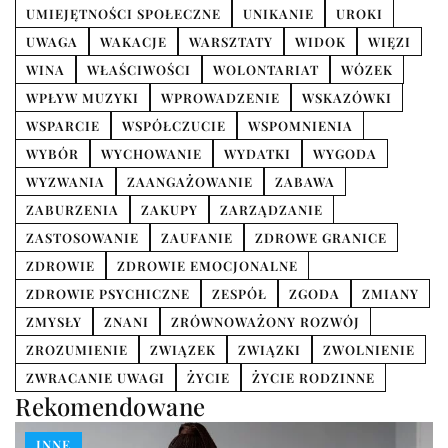
UMIEJĘTNOŚCI SPOŁECZNE
UNIKANIE
UROKI
UWAGA
WAKACJE
WARSZTATY
WIDOK
WIĘZI
WINA
WŁAŚCIWOŚCI
WOLONTARIAT
WÓZEK
WPŁYW MUZYKI
WPROWADZENIE
WSKAZÓWKI
WSPARCIE
WSPÓŁCZUCIE
WSPOMNIENIA
WYBÓR
WYCHOWANIE
WYDATKI
WYGODA
WYZWANIA
ZAANGAŻOWANIE
ZABAWA
ZABURZENIA
ZAKUPY
ZARZĄDZANIE
ZASTOSOWANIE
ZAUFANIE
ZDROWE GRANICE
ZDROWIE
ZDROWIE EMOCJONALNE
ZDROWIE PSYCHICZNE
ZESPÓŁ
ZGODA
ZMIANY
ZMYSŁY
ZNANI
ZRÓWNOWAŻONY ROZWÓJ
ZROZUMIENIE
ZWIĄZEK
ZWIĄZKI
ZWOLNIENIE
ZWRACANIE UWAGI
ŻYCIE
ŻYCIE RODZINNE
Rekomendowane
INNE