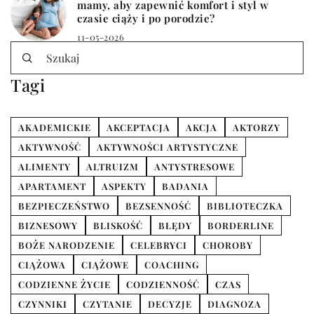
mamy, aby zapewnić komfort i styl w
czasie ciąży i po porodzie?
11-05-2026
Tagi
AKADEMICKIE
AKCEPTACJA
AKCJA
AKTORZY
AKTYWNOŚĆ
AKTYWNOŚCI ARTYSTYCZNE
ALIMENTY
ALTRUIZM
ANTYSTRESOWE
APARTAMENT
ASPEKTY
BADANIA
BEZPIECZEŃSTWO
BEZSENNOŚĆ
BIBLIOTECZKA
BIZNESOWY
BLISKOŚĆ
BŁĘDY
BORDERLINE
BOŻE NARODZENIE
CELEBRYCI
CHOROBY
CIĄŻOWA
CIĄŻOWE
COACHING
CODZIENNE ŻYCIE
CODZIENNOŚĆ
CZAS
CZYNNIKI
CZYTANIE
DECYZJE
DIAGNOZA