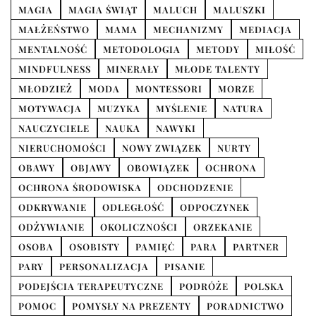
MAGIA
MAGIA ŚWIĄT
MALUCH
MALUSZKI
MAŁŻEŃSTWO
MAMA
MECHANIZMY
MEDIACJA
MENTALNOŚĆ
METODOLOGIA
METODY
MIŁOŚĆ
MINDFULNESS
MINERAŁY
MŁODE TALENTY
MŁODZIEŻ
MODA
MONTESSORI
MORZE
MOTYWACJA
MUZYKA
MYŚLENIE
NATURA
NAUCZYCIELE
NAUKA
NAWYKI
NIERUCHOMOŚCI
NOWY ZWIĄZEK
NURTY
OBAWY
OBJAWY
OBOWIĄZEK
OCHRONA
OCHRONA ŚRODOWISKA
ODCHODZENIE
ODKRYWANIE
ODLEGŁOŚĆ
ODPOCZYNEK
ODŻYWIANIE
OKOLICZNOŚCI
ORZEKANIE
OSOBA
OSOBISTY
PAMIĘĆ
PARA
PARTNER
PARY
PERSONALIZACJA
PISANIE
PODEJŚCIA TERAPEUTYCZNE
PODRÓŻE
POLSKA
POMOC
POMYSŁY NA PREZENTY
PORADNICTWO