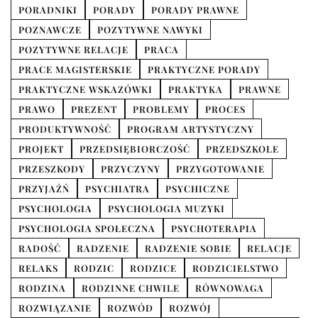
PORADNIKI
PORADY
PORADY PRAWNE
POZNAWCZE
POZYTYWNE NAWYKI
POZYTYWNE RELACJE
PRACA
PRACE MAGISTERSKIE
PRAKTYCZNE PORADY
PRAKTYCZNE WSKAZÓWKI
PRAKTYKA
PRAWNE
PRAWO
PREZENT
PROBLEMY
PROCES
PRODUKTYWNOŚĆ
PROGRAM ARTYSTYCZNY
PROJEKT
PRZEDSIĘBIORCZOŚĆ
PRZEDSZKOLE
PRZESZKODY
PRZYCZYNY
PRZYGOTOWANIE
PRZYJAŹŃ
PSYCHIATRA
PSYCHICZNE
PSYCHOLOGIA
PSYCHOLOGIA MUZYKI
PSYCHOLOGIA SPOŁECZNA
PSYCHOTERAPIA
RADOŚĆ
RADZENIE
RADZENIE SOBIE
RELACJE
RELAKS
RODZIC
RODZICE
RODZICIELSTWO
RODZINA
RODZINNE CHWILE
RÓWNOWAGA
ROZWIĄZANIE
ROZWÓD
ROZWÓJ