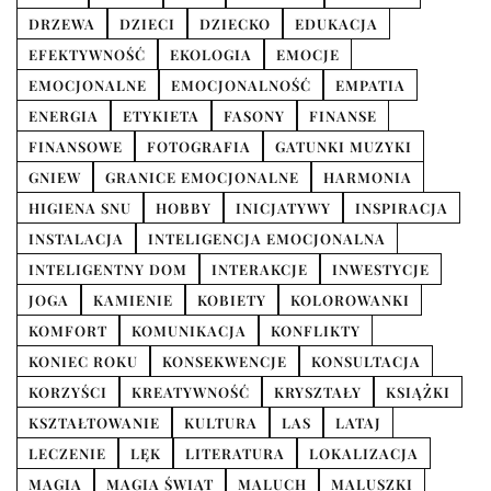
DRZEWA
DZIECI
DZIECKO
EDUKACJA
EFEKTYWNOŚĆ
EKOLOGIA
EMOCJE
EMOCJONALNE
EMOCJONALNOŚĆ
EMPATIA
ENERGIA
ETYKIETA
FASONY
FINANSE
FINANSOWE
FOTOGRAFIA
GATUNKI MUZYKI
GNIEW
GRANICE EMOCJONALNE
HARMONIA
HIGIENA SNU
HOBBY
INICJATYWY
INSPIRACJA
INSTALACJA
INTELIGENCJA EMOCJONALNA
INTELIGENTNY DOM
INTERAKCJE
INWESTYCJE
JOGA
KAMIENIE
KOBIETY
KOLOROWANKI
KOMFORT
KOMUNIKACJA
KONFLIKTY
KONIEC ROKU
KONSEKWENCJE
KONSULTACJA
KORZYŚCI
KREATYWNOŚĆ
KRYSZTAŁY
KSIĄŻKI
KSZTAŁTOWANIE
KULTURA
LAS
LATAJ
LECZENIE
LĘK
LITERATURA
LOKALIZACJA
MAGIA
MAGIA ŚWIĄT
MALUCH
MALUSZKI