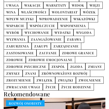
UWAGA
WAKACJE
WARSZTATY
WIDOK
WIĘZI
WINA
WŁAŚCIWOŚCI
WOLONTARIAT
WÓZEK
WPŁYW MUZYKI
WPROWADZENIE
WSKAZÓWKI
WSPARCIE
WSPÓŁCZUCIE
WSPOMNIENIA
WYBÓR
WYCHOWANIE
WYDATKI
WYGODA
WYZWANIA
ZAANGAŻOWANIE
ZABAWA
ZABURZENIA
ZAKUPY
ZARZĄDZANIE
ZASTOSOWANIE
ZAUFANIE
ZDROWE GRANICE
ZDROWIE
ZDROWIE EMOCJONALNE
ZDROWIE PSYCHICZNE
ZESPÓŁ
ZGODA
ZMIANY
ZMYSŁY
ZNANI
ZRÓWNOWAŻONY ROZWÓJ
ZROZUMIENIE
ZWIĄZEK
ZWIĄZKI
ZWOLNIENIE
ZWRACANIE UWAGI
ŻYCIE
ŻYCIE RODZINNE
Rekomendowane
ROZWÓJ OSOBISTY