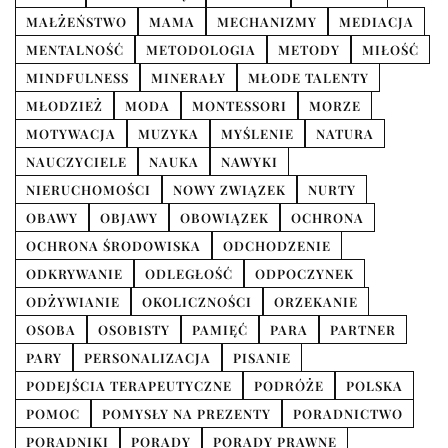
MAŁŻEŃSTWO
MAMA
MECHANIZMY
MEDIACJA
MENTALNOŚĆ
METODOLOGIA
METODY
MIŁOŚĆ
MINDFULNESS
MINERAŁY
MŁODE TALENTY
MŁODZIEŻ
MODA
MONTESSORI
MORZE
MOTYWACJA
MUZYKA
MYŚLENIE
NATURA
NAUCZYCIELE
NAUKA
NAWYKI
NIERUCHOMOŚCI
NOWY ZWIĄZEK
NURTY
OBAWY
OBJAWY
OBOWIĄZEK
OCHRONA
OCHRONA ŚRODOWISKA
ODCHODZENIE
ODKRYWANIE
ODLEGŁOŚĆ
ODPOCZYNEK
ODŻYWIANIE
OKOLICZNOŚCI
ORZEKANIE
OSOBA
OSOBISTY
PAMIĘĆ
PARA
PARTNER
PARY
PERSONALIZACJA
PISANIE
PODEJŚCIA TERAPEUTYCZNE
PODRÓŻE
POLSKA
POMOC
POMYSŁY NA PREZENTY
PORADNICTWO
PORADNIKI
PORADY
PORADY PRAWNE