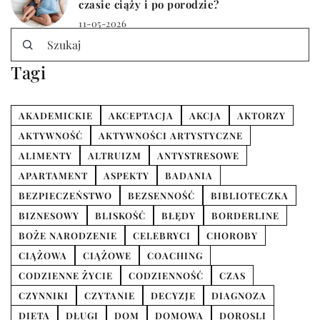
czasie ciąży i po porodzie?
11-05-2026
Tagi
AKADEMICKIE
AKCEPTACJA
AKCJA
AKTORZY
AKTYWNOŚĆ
AKTYWNOŚCI ARTYSTYCZNE
ALIMENTY
ALTRUIZM
ANTYSTRESOWE
APARTAMENT
ASPEKTY
BADANIA
BEZPIECZEŃSTWO
BEZSENNOŚĆ
BIBLIOTECZKA
BIZNESOWY
BLISKOŚĆ
BŁĘDY
BORDERLINE
BOŻE NARODZENIE
CELEBRYCI
CHOROBY
CIĄŻOWA
CIĄŻOWE
COACHING
CODZIENNE ŻYCIE
CODZIENNOŚĆ
CZAS
CZYNNIKI
CZYTANIE
DECYZJE
DIAGNOZA
DIETA
DŁUGI
DOM
DOMOWA
DOROSLI