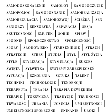
SAMODOSKONALENIE
SAMOLOT
SAMOPOCZUCIE
SAMOPOMOC
SAMOPOZNANIE
SAMOREALIZACJA
SAMOREGULACJA
SAMOROZWÓJ
ŚCIEŻKA
SEN
SENIORZY
SENSORYKA
SEPARACJA
SESJA
SKUTECZNOŚĆ
SMUTEK
SOBIE
ŚPIEW
SPODNIE
SPOŁECZEŃSTWO
SPOŁECZNOŚĆ
SPORY
ŚRODOWISKO
STARZENIE SIĘ
STRACH
STRATEGIE
STRES
STUDIA
STYL
STYL ŻYCIA
STYLE
STYLIZACJA
STYMULACJA
SUKCES
ŚWIĘTA
SYLWETKA
SYSTEMY ZABEZPIECZEŃ
SYTUACJA
SZKOLENIA
SZTUKA
TALENT
TECHNIKI
TECHNOLOGIE
TENDENCJE
TERAPEUTA
TERAPIA
TERAPIA DŹWIĘKIEM
TERAPIE
TOKSYCZNA
TRADYCJE
TRUDNOŚCI
TRWAŁOŚĆ
UBRANIA
UCZUCIA
UMIEJĘTNOŚCI
UMIEJĘTNOŚCI SPOŁECZNE
UNIKANIE
UROKI