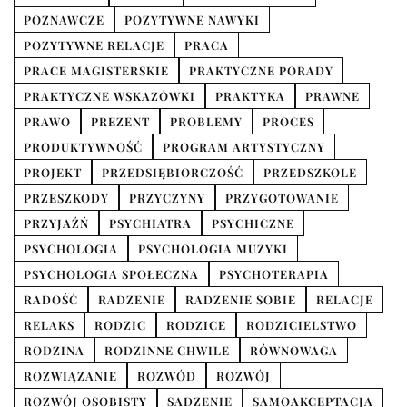
POZNAWCZE
POZYTYWNE NAWYKI
POZYTYWNE RELACJE
PRACA
PRACE MAGISTERSKIE
PRAKTYCZNE PORADY
PRAKTYCZNE WSKAZÓWKI
PRAKTYKA
PRAWNE
PRAWO
PREZENT
PROBLEMY
PROCES
PRODUKTYWNOŚĆ
PROGRAM ARTYSTYCZNY
PROJEKT
PRZEDSIĘBIORCZOŚĆ
PRZEDSZKOLE
PRZESZKODY
PRZYCZYNY
PRZYGOTOWANIE
PRZYJAŹŃ
PSYCHIATRA
PSYCHICZNE
PSYCHOLOGIA
PSYCHOLOGIA MUZYKI
PSYCHOLOGIA SPOŁECZNA
PSYCHOTERAPIA
RADOŚĆ
RADZENIE
RADZENIE SOBIE
RELACJE
RELAKS
RODZIC
RODZICE
RODZICIELSTWO
RODZINA
RODZINNE CHWILE
RÓWNOWAGA
ROZWIĄZANIE
ROZWÓD
ROZWÓJ
ROZWÓJ OSOBISTY
SADZENIE
SAMOAKCEPTACJA