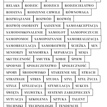
RELAKS
RODZIC
RODZICE
RODZICIELSTWO
RODZINA
RODZINNE CHWILE
RÓWNOWAGA
ROZWIĄZANIE
ROZWÓD
ROZWÓJ
ROZWÓJ OSOBISTY
SADZENIE
SAMOAKCEPTACJA
SAMODOSKONALENIE
SAMOLOT
SAMOPOCZUCIE
SAMOPOMOC
SAMOPOZNANIE
SAMOREALIZACJA
SAMOREGULACJA
SAMOROZWÓJ
ŚCIEŻKA
SEN
SENIORZY
SENSORYKA
SEPARACJA
SESJA
SKUTECZNOŚĆ
SMUTEK
SOBIE
ŚPIEW
SPODNIE
SPOŁECZEŃSTWO
SPOŁECZNOŚĆ
SPORY
ŚRODOWISKO
STARZENIE SIĘ
STRACH
STRATEGIE
STRES
STUDIA
STYL
STYL ŻYCIA
STYLE
STYLIZACJA
STYMULACJA
SUKCES
ŚWIĘTA
SYLWETKA
SYSTEMY ZABEZPIECZEŃ
SYTUACJA
SZKOLENIA
SZTUKA
TALENT
TECHNIKI
TECHNOLOGIE
TENDENCJE