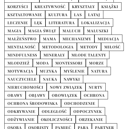
KORZYŚCI
KREATYWNOŚĆ
KRYSZTAŁY
KSIĄŻKI
KSZTAŁTOWANIE
KULTURA
LAS
LATAJ
LECZENIE
LĘK
LITERATURA
LOKALIZACJA
MAGIA
MAGIA ŚWIĄT
MALUCH
MALUSZKI
MAŁŻEŃSTWO
MAMA
MECHANIZMY
MEDIACJA
MENTALNOŚĆ
METODOLOGIA
METODY
MIŁOŚĆ
MINDFULNESS
MINERAŁY
MŁODE TALENTY
MŁODZIEŻ
MODA
MONTESSORI
MORZE
MOTYWACJA
MUZYKA
MYŚLENIE
NATURA
NAUCZYCIELE
NAUKA
NAWYKI
NIERUCHOMOŚCI
NOWY ZWIĄZEK
NURTY
OBAWY
OBJAWY
OBOWIĄZEK
OCHRONA
OCHRONA ŚRODOWISKA
ODCHODZENIE
ODKRYWANIE
ODLEGŁOŚĆ
ODPOCZYNEK
ODŻYWIANIE
OKOLICZNOŚCI
ORZEKANIE
OSOBA
OSOBISTY
PAMIĘĆ
PARA
PARTNER