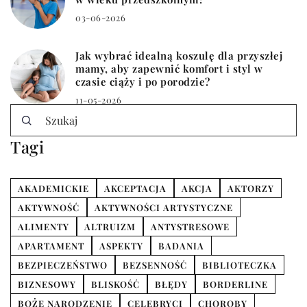
03-06-2026
Jak wybrać idealną koszulę dla przyszłej
mamy, aby zapewnić komfort i styl w
czasie ciąży i po porodzie?
11-05-2026
Tagi
AKADEMICKIE
AKCEPTACJA
AKCJA
AKTORZY
AKTYWNOŚĆ
AKTYWNOŚCI ARTYSTYCZNE
ALIMENTY
ALTRUIZM
ANTYSTRESOWE
APARTAMENT
ASPEKTY
BADANIA
BEZPIECZEŃSTWO
BEZSENNOŚĆ
BIBLIOTECZKA
BIZNESOWY
BLISKOŚĆ
BŁĘDY
BORDERLINE
BOŻE NARODZENIE
CELEBRYCI
CHOROBY