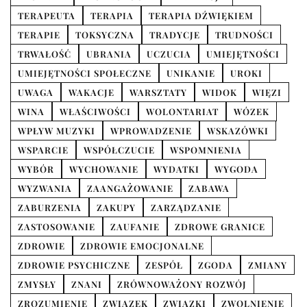
TERAPEUTA
TERAPIA
TERAPIA DŹWIĘKIEM
TERAPIE
TOKSYCZNA
TRADYCJE
TRUDNOŚCI
TRWAŁOŚĆ
UBRANIA
UCZUCIA
UMIEJĘTNOŚCI
UMIEJĘTNOŚCI SPOŁECZNE
UNIKANIE
UROKI
UWAGA
WAKACJE
WARSZTATY
WIDOK
WIĘZI
WINA
WŁAŚCIWOŚCI
WOLONTARIAT
WÓZEK
WPŁYW MUZYKI
WPROWADZENIE
WSKAZÓWKI
WSPARCIE
WSPÓŁCZUCIE
WSPOMNIENIA
WYBÓR
WYCHOWANIE
WYDATKI
WYGODA
WYZWANIA
ZAANGAŻOWANIE
ZABAWA
ZABURZENIA
ZAKUPY
ZARZĄDZANIE
ZASTOSOWANIE
ZAUFANIE
ZDROWE GRANICE
ZDROWIE
ZDROWIE EMOCJONALNE
ZDROWIE PSYCHICZNE
ZESPÓŁ
ZGODA
ZMIANY
ZMYSŁY
ZNANI
ZRÓWNOWAŻONY ROZWÓJ
ZROZUMIENIE
ZWIĄZEK
ZWIĄZKI
ZWOLNIENIE