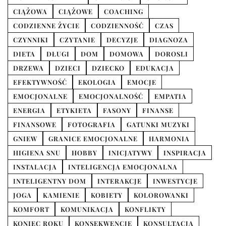
CIĄŻOWA
CIĄŻOWE
COACHING
CODZIENNE ŻYCIE
CODZIENNOŚĆ
CZAS
CZYNNIKI
CZYTANIE
DECYZJE
DIAGNOZA
DIETA
DŁUGI
DOM
DOMOWA
DOROSLI
DRZEWA
DZIECI
DZIECKO
EDUKACJA
EFEKTYWNOŚĆ
EKOLOGIA
EMOCJE
EMOCJONALNE
EMOCJONALNOŚĆ
EMPATIA
ENERGIA
ETYKIETA
FASONY
FINANSE
FINANSOWE
FOTOGRAFIA
GATUNKI MUZYKI
GNIEW
GRANICE EMOCJONALNE
HARMONIA
HIGIENA SNU
HOBBY
INICJATYWY
INSPIRACJA
INSTALACJA
INTELIGENCJA EMOCJONALNA
INTELIGENTNY DOM
INTERAKCJE
INWESTYCJE
JOGA
KAMIENIE
KOBIETY
KOLOROWANKI
KOMFORT
KOMUNIKACJA
KONFLIKTY
KONIEC ROKU
KONSEKWENCJE
KONSULTACJA