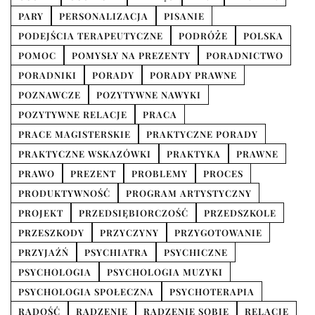
PARY
PERSONALIZACJA
PISANIE
PODEJŚCIA TERAPEUTYCZNE
PODRÓŻE
POLSKA
POMOC
POMYSŁY NA PREZENTY
PORADNICTWO
PORADNIKI
PORADY
PORADY PRAWNE
POZNAWCZE
POZYTYWNE NAWYKI
POZYTYWNE RELACJE
PRACA
PRACE MAGISTERSKIE
PRAKTYCZNE PORADY
PRAKTYCZNE WSKAZÓWKI
PRAKTYKA
PRAWNE
PRAWO
PREZENT
PROBLEMY
PROCES
PRODUKTYWNOŚĆ
PROGRAM ARTYSTYCZNY
PROJEKT
PRZEDSIĘBIORCZOŚĆ
PRZEDSZKOLE
PRZESZKODY
PRZYCZYNY
PRZYGOTOWANIE
PRZYJAŹŃ
PSYCHIATRA
PSYCHICZNE
PSYCHOLOGIA
PSYCHOLOGIA MUZYKI
PSYCHOLOGIA SPOŁECZNA
PSYCHOTERAPIA
RADOŚĆ
RADZENIE
RADZENIE SOBIE
RELACJE