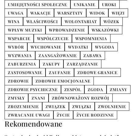
UMIEJĘTNOŚCI SPOŁECZNE
UNIKANIE
UROKI
UWAGA
WAKACJE
WARSZTATY
WIDOK
WIĘZI
WINA
WŁAŚCIWOŚCI
WOLONTARIAT
WÓZEK
WPŁYW MUZYKI
WPROWADZENIE
WSKAZÓWKI
WSPARCIE
WSPÓŁCZUCIE
WSPOMNIENIA
WYBÓR
WYCHOWANIE
WYDATKI
WYGODA
WYZWANIA
ZAANGAŻOWANIE
ZABAWA
ZABURZENIA
ZAKUPY
ZARZĄDZANIE
ZASTOSOWANIE
ZAUFANIE
ZDROWE GRANICE
ZDROWIE
ZDROWIE EMOCJONALNE
ZDROWIE PSYCHICZNE
ZESPÓŁ
ZGODA
ZMIANY
ZMYSŁY
ZNANI
ZRÓWNOWAŻONY ROZWÓJ
ZROZUMIENIE
ZWIĄZEK
ZWIĄZKI
ZWOLNIENIE
ZWRACANIE UWAGI
ŻYCIE
ŻYCIE RODZINNE
Rekomendowane
INNE