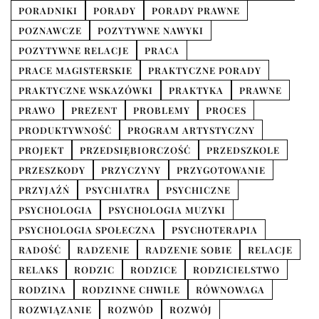
PORADNIKI
PORADY
PORADY PRAWNE
POZNAWCZE
POZYTYWNE NAWYKI
POZYTYWNE RELACJE
PRACA
PRACE MAGISTERSKIE
PRAKTYCZNE PORADY
PRAKTYCZNE WSKAZÓWKI
PRAKTYKA
PRAWNE
PRAWO
PREZENT
PROBLEMY
PROCES
PRODUKTYWNOŚĆ
PROGRAM ARTYSTYCZNY
PROJEKT
PRZEDSIĘBIORCZOŚĆ
PRZEDSZKOLE
PRZESZKODY
PRZYCZYNY
PRZYGOTOWANIE
PRZYJAŹŃ
PSYCHIATRA
PSYCHICZNE
PSYCHOLOGIA
PSYCHOLOGIA MUZYKI
PSYCHOLOGIA SPOŁECZNA
PSYCHOTERAPIA
RADOŚĆ
RADZENIE
RADZENIE SOBIE
RELACJE
RELAKS
RODZIC
RODZICE
RODZICIELSTWO
RODZINA
RODZINNE CHWILE
RÓWNOWAGA
ROZWIĄZANIE
ROZWÓD
ROZWÓJ