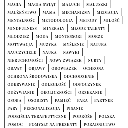
MAGIA
MAGIA ŚWIĄT
MALUCH
MALUSZKI
MAŁŻEŃSTWO
MAMA
MECHANIZMY
MEDIACJA
MENTALNOŚĆ
METODOLOGIA
METODY
MIŁOŚĆ
MINDFULNESS
MINERAŁY
MŁODE TALENTY
MŁODZIEŻ
MODA
MONTESSORI
MORZE
MOTYWACJA
MUZYKA
MYŚLENIE
NATURA
NAUCZYCIELE
NAUKA
NAWYKI
NIERUCHOMOŚCI
NOWY ZWIĄZEK
NURTY
OBAWY
OBJAWY
OBOWIĄZEK
OCHRONA
OCHRONA ŚRODOWISKA
ODCHODZENIE
ODKRYWANIE
ODLEGŁOŚĆ
ODPOCZYNEK
ODŻYWIANIE
OKOLICZNOŚCI
ORZEKANIE
OSOBA
OSOBISTY
PAMIĘĆ
PARA
PARTNER
PARY
PERSONALIZACJA
PISANIE
PODEJŚCIA TERAPEUTYCZNE
PODRÓŻE
POLSKA
POMOC
POMYSŁY NA PREZENTY
PORADNICTWO