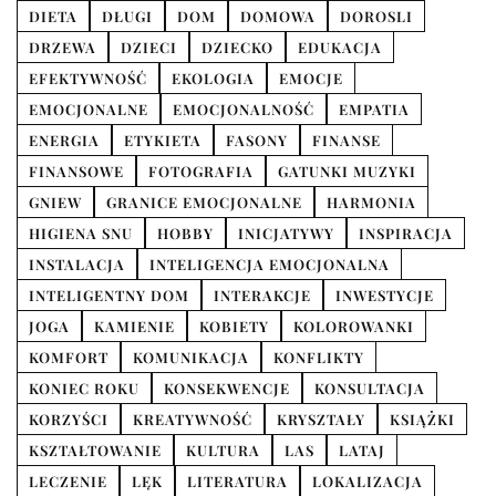
DIETA
DŁUGI
DOM
DOMOWA
DOROSLI
DRZEWA
DZIECI
DZIECKO
EDUKACJA
EFEKTYWNOŚĆ
EKOLOGIA
EMOCJE
EMOCJONALNE
EMOCJONALNOŚĆ
EMPATIA
ENERGIA
ETYKIETA
FASONY
FINANSE
FINANSOWE
FOTOGRAFIA
GATUNKI MUZYKI
GNIEW
GRANICE EMOCJONALNE
HARMONIA
HIGIENA SNU
HOBBY
INICJATYWY
INSPIRACJA
INSTALACJA
INTELIGENCJA EMOCJONALNA
INTELIGENTNY DOM
INTERAKCJE
INWESTYCJE
JOGA
KAMIENIE
KOBIETY
KOLOROWANKI
KOMFORT
KOMUNIKACJA
KONFLIKTY
KONIEC ROKU
KONSEKWENCJE
KONSULTACJA
KORZYŚCI
KREATYWNOŚĆ
KRYSZTAŁY
KSIĄŻKI
KSZTAŁTOWANIE
KULTURA
LAS
LATAJ
LECZENIE
LĘK
LITERATURA
LOKALIZACJA