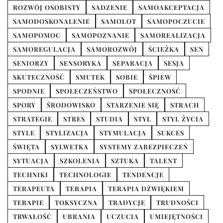
ROZWÓJ OSOBISTY
SADZENIE
SAMOAKCEPTACJA
SAMODOSKONALENIE
SAMOLOT
SAMOPOCZUCIE
SAMOPOMOC
SAMOPOZNANIE
SAMOREALIZACJA
SAMOREGULACJA
SAMOROZWÓJ
ŚCIEŻKA
SEN
SENIORZY
SENSORYKA
SEPARACJA
SESJA
SKUTECZNOŚĆ
SMUTEK
SOBIE
ŚPIEW
SPODNIE
SPOŁECZEŃSTWO
SPOŁECZNOŚĆ
SPORY
ŚRODOWISKO
STARZENIE SIĘ
STRACH
STRATEGIE
STRES
STUDIA
STYL
STYL ŻYCIA
STYLE
STYLIZACJA
STYMULACJA
SUKCES
ŚWIĘTA
SYLWETKA
SYSTEMY ZABEZPIECZEŃ
SYTUACJA
SZKOLENIA
SZTUKA
TALENT
TECHNIKI
TECHNOLOGIE
TENDENCJE
TERAPEUTA
TERAPIA
TERAPIA DŹWIĘKIEM
TERAPIE
TOKSYCZNA
TRADYCJE
TRUDNOŚCI
TRWAŁOŚĆ
UBRANIA
UCZUCIA
UMIEJĘTNOŚCI