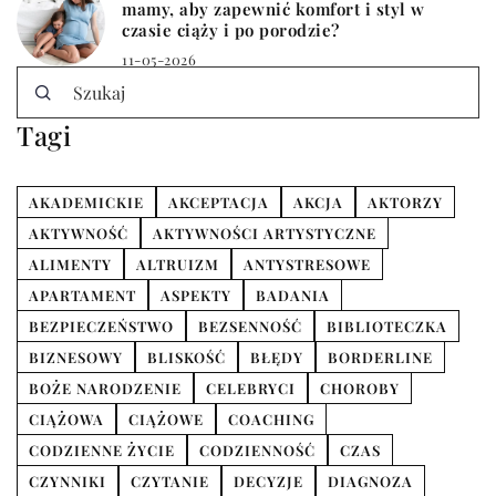
mamy, aby zapewnić komfort i styl w
czasie ciąży i po porodzie?
11-05-2026
Tagi
AKADEMICKIE
AKCEPTACJA
AKCJA
AKTORZY
AKTYWNOŚĆ
AKTYWNOŚCI ARTYSTYCZNE
ALIMENTY
ALTRUIZM
ANTYSTRESOWE
APARTAMENT
ASPEKTY
BADANIA
BEZPIECZEŃSTWO
BEZSENNOŚĆ
BIBLIOTECZKA
BIZNESOWY
BLISKOŚĆ
BŁĘDY
BORDERLINE
BOŻE NARODZENIE
CELEBRYCI
CHOROBY
CIĄŻOWA
CIĄŻOWE
COACHING
CODZIENNE ŻYCIE
CODZIENNOŚĆ
CZAS
CZYNNIKI
CZYTANIE
DECYZJE
DIAGNOZA