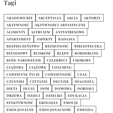
Tagi
AKADEMICKIE
AKCEPTACJA
AKCJA
AKTORZY
AKTYWNOŚĆ
AKTYWNOŚCI ARTYSTYCZNE
ALIMENTY
ALTRUIZM
ANTYSTRESOWE
APARTAMENT
ASPEKTY
BADANIA
BEZPIECZEŃSTWO
BEZSENNOŚĆ
BIBLIOTECZKA
BIZNESOWY
BLISKOŚĆ
BŁĘDY
BORDERLINE
BOŻE NARODZENIE
CELEBRYCI
CHOROBY
CIĄŻOWA
CIĄŻOWE
COACHING
CODZIENNE ŻYCIE
CODZIENNOŚĆ
CZAS
CZYNNIKI
CZYTANIE
DECYZJE
DIAGNOZA
DIETA
DŁUGI
DOM
DOMOWA
DOROSLI
DRZEWA
DZIECI
DZIECKO
EDUKACJA
EFEKTYWNOŚĆ
EKOLOGIA
EMOCJE
EMOCJONALNE
EMOCJONALNOŚĆ
EMPATIA