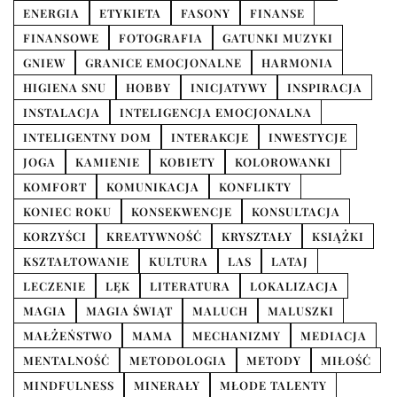
ENERGIA
ETYKIETA
FASONY
FINANSE
FINANSOWE
FOTOGRAFIA
GATUNKI MUZYKI
GNIEW
GRANICE EMOCJONALNE
HARMONIA
HIGIENA SNU
HOBBY
INICJATYWY
INSPIRACJA
INSTALACJA
INTELIGENCJA EMOCJONALNA
INTELIGENTNY DOM
INTERAKCJE
INWESTYCJE
JOGA
KAMIENIE
KOBIETY
KOLOROWANKI
KOMFORT
KOMUNIKACJA
KONFLIKTY
KONIEC ROKU
KONSEKWENCJE
KONSULTACJA
KORZYŚCI
KREATYWNOŚĆ
KRYSZTAŁY
KSIĄŻKI
KSZTAŁTOWANIE
KULTURA
LAS
LATAJ
LECZENIE
LĘK
LITERATURA
LOKALIZACJA
MAGIA
MAGIA ŚWIĄT
MALUCH
MALUSZKI
MAŁŻEŃSTWO
MAMA
MECHANIZMY
MEDIACJA
MENTALNOŚĆ
METODOLOGIA
METODY
MIŁOŚĆ
MINDFULNESS
MINERAŁY
MŁODE TALENTY