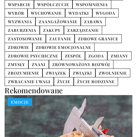
WSPARCIE
WSPÓŁCZUCIE
WSPOMNIENIA
WYBÓR
WYCHOWANIE
WYDATKI
WYGODA
WYZWANIA
ZAANGAŻOWANIE
ZABAWA
ZABURZENIA
ZAKUPY
ZARZĄDZANIE
ZASTOSOWANIE
ZAUFANIE
ZDROWE GRANICE
ZDROWIE
ZDROWIE EMOCJONALNE
ZDROWIE PSYCHICZNE
ZESPÓŁ
ZGODA
ZMIANY
ZMYSŁY
ZNANI
ZRÓWNOWAŻONY ROZWÓJ
ZROZUMIENIE
ZWIĄZEK
ZWIĄZKI
ZWOLNIENIE
ZWRACANIE UWAGI
ŻYCIE
ŻYCIE RODZINNE
Rekomendowane
EMOCJE