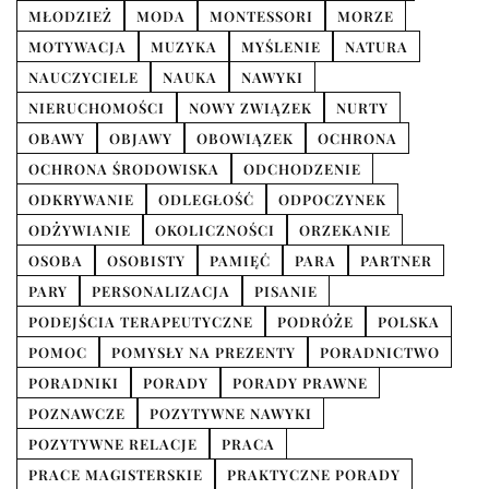
MŁODZIEŻ
MODA
MONTESSORI
MORZE
MOTYWACJA
MUZYKA
MYŚLENIE
NATURA
NAUCZYCIELE
NAUKA
NAWYKI
NIERUCHOMOŚCI
NOWY ZWIĄZEK
NURTY
OBAWY
OBJAWY
OBOWIĄZEK
OCHRONA
OCHRONA ŚRODOWISKA
ODCHODZENIE
ODKRYWANIE
ODLEGŁOŚĆ
ODPOCZYNEK
ODŻYWIANIE
OKOLICZNOŚCI
ORZEKANIE
OSOBA
OSOBISTY
PAMIĘĆ
PARA
PARTNER
PARY
PERSONALIZACJA
PISANIE
PODEJŚCIA TERAPEUTYCZNE
PODRÓŻE
POLSKA
POMOC
POMYSŁY NA PREZENTY
PORADNICTWO
PORADNIKI
PORADY
PORADY PRAWNE
POZNAWCZE
POZYTYWNE NAWYKI
POZYTYWNE RELACJE
PRACA
PRACE MAGISTERSKIE
PRAKTYCZNE PORADY