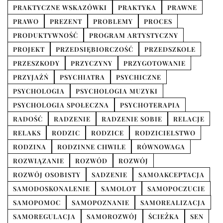
PRAKTYCZNE WSKAZÓWKI
PRAKTYKA
PRAWNE
PRAWO
PREZENT
PROBLEMY
PROCES
PRODUKTYWNOŚĆ
PROGRAM ARTYSTYCZNY
PROJEKT
PRZEDSIĘBIORCZOŚĆ
PRZEDSZKOLE
PRZESZKODY
PRZYCZYNY
PRZYGOTOWANIE
PRZYJAŹŃ
PSYCHIATRA
PSYCHICZNE
PSYCHOLOGIA
PSYCHOLOGIA MUZYKI
PSYCHOLOGIA SPOŁECZNA
PSYCHOTERAPIA
RADOŚĆ
RADZENIE
RADZENIE SOBIE
RELACJE
RELAKS
RODZIC
RODZICE
RODZICIELSTWO
RODZINA
RODZINNE CHWILE
RÓWNOWAGA
ROZWIĄZANIE
ROZWÓD
ROZWÓJ
ROZWÓJ OSOBISTY
SADZENIE
SAMOAKCEPTACJA
SAMODOSKONALENIE
SAMOLOT
SAMOPOCZUCIE
SAMOPOMOC
SAMOPOZNANIE
SAMOREALIZACJA
SAMOREGULACJA
SAMOROZWÓJ
ŚCIEŻKA
SEN