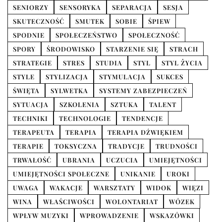
SENIORZY
SENSORYKA
SEPARACJA
SESJA
SKUTECZNOŚĆ
SMUTEK
SOBIE
ŚPIEW
SPODNIE
SPOŁECZEŃSTWO
SPOŁECZNOŚĆ
SPORY
ŚRODOWISKO
STARZENIE SIĘ
STRACH
STRATEGIE
STRES
STUDIA
STYL
STYL ŻYCIA
STYLE
STYLIZACJA
STYMULACJA
SUKCES
ŚWIĘTA
SYLWETKA
SYSTEMY ZABEZPIECZEŃ
SYTUACJA
SZKOLENIA
SZTUKA
TALENT
TECHNIKI
TECHNOLOGIE
TENDENCJE
TERAPEUTA
TERAPIA
TERAPIA DŹWIĘKIEM
TERAPIE
TOKSYCZNA
TRADYCJE
TRUDNOŚCI
TRWAŁOŚĆ
UBRANIA
UCZUCIA
UMIEJĘTNOŚCI
UMIEJĘTNOŚCI SPOŁECZNE
UNIKANIE
UROKI
UWAGA
WAKACJE
WARSZTATY
WIDOK
WIĘZI
WINA
WŁAŚCIWOŚCI
WOLONTARIAT
WÓZEK
WPŁYW MUZYKI
WPROWADZENIE
WSKAZÓWKI