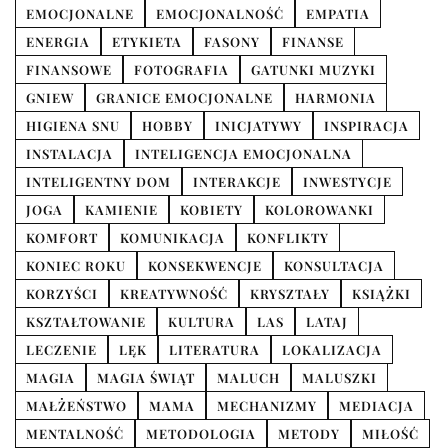
EMOCJONALNE
EMOCJONALNOŚĆ
EMPATIA
ENERGIA
ETYKIETA
FASONY
FINANSE
FINANSOWE
FOTOGRAFIA
GATUNKI MUZYKI
GNIEW
GRANICE EMOCJONALNE
HARMONIA
HIGIENA SNU
HOBBY
INICJATYWY
INSPIRACJA
INSTALACJA
INTELIGENCJA EMOCJONALNA
INTELIGENTNY DOM
INTERAKCJE
INWESTYCJE
JOGA
KAMIENIE
KOBIETY
KOLOROWANKI
KOMFORT
KOMUNIKACJA
KONFLIKTY
KONIEC ROKU
KONSEKWENCJE
KONSULTACJA
KORZYŚCI
KREATYWNOŚĆ
KRYSZTAŁY
KSIĄŻKI
KSZTAŁTOWANIE
KULTURA
LAS
LATAJ
LECZENIE
LĘK
LITERATURA
LOKALIZACJA
MAGIA
MAGIA ŚWIĄT
MALUCH
MALUSZKI
MAŁŻEŃSTWO
MAMA
MECHANIZMY
MEDIACJA
MENTALNOŚĆ
METODOLOGIA
METODY
MIŁOŚĆ