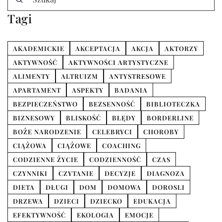
Tagi
AKADEMICKIE
AKCEPTACJA
AKCJA
AKTORZY
AKTYWNOŚĆ
AKTYWNOŚCI ARTYSTYCZNE
ALIMENTY
ALTRUIZM
ANTYSTRESOWE
APARTAMENT
ASPEKTY
BADANIA
BEZPIECZEŃSTWO
BEZSENNOŚĆ
BIBLIOTECZKA
BIZNESOWY
BLISKOŚĆ
BŁĘDY
BORDERLINE
BOŻE NARODZENIE
CELEBRYCI
CHOROBY
CIĄŻOWA
CIĄŻOWE
COACHING
CODZIENNE ŻYCIE
CODZIENNOŚĆ
CZAS
CZYNNIKI
CZYTANIE
DECYZJE
DIAGNOZA
DIETA
DŁUGI
DOM
DOMOWA
DOROSLI
DRZEWA
DZIECI
DZIECKO
EDUKACJA
EFEKTYWNOŚĆ
EKOLOGIA
EMOCJE