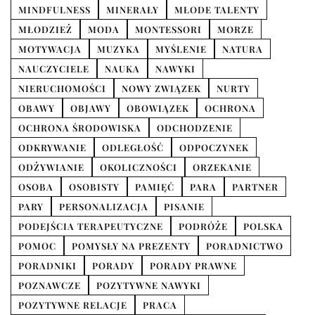
MINDFULNESS
MINERAŁY
MŁODE TALENTY
MŁODZIEŻ
MODA
MONTESSORI
MORZE
MOTYWACJA
MUZYKA
MYŚLENIE
NATURA
NAUCZYCIELE
NAUKA
NAWYKI
NIERUCHOMOŚCI
NOWY ZWIĄZEK
NURTY
OBAWY
OBJAWY
OBOWIĄZEK
OCHRONA
OCHRONA ŚRODOWISKA
ODCHODZENIE
ODKRYWANIE
ODLEGŁOŚĆ
ODPOCZYNEK
ODŻYWIANIE
OKOLICZNOŚCI
ORZEKANIE
OSOBA
OSOBISTY
PAMIĘĆ
PARA
PARTNER
PARY
PERSONALIZACJA
PISANIE
PODEJŚCIA TERAPEUTYCZNE
PODRÓŻE
POLSKA
POMOC
POMYSŁY NA PREZENTY
PORADNICTWO
PORADNIKI
PORADY
PORADY PRAWNE
POZNAWCZE
POZYTYWNE NAWYKI
POZYTYWNE RELACJE
PRACA