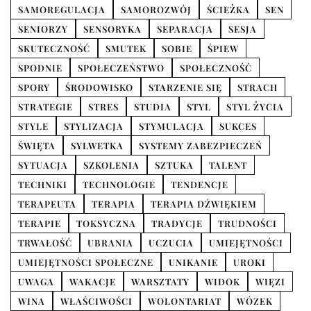
SAMOREGULACJA
SAMOROZWÓJ
ŚCIEŻKA
SEN
SENIORZY
SENSORYKA
SEPARACJA
SESJA
SKUTECZNOŚĆ
SMUTEK
SOBIE
ŚPIEW
SPODNIE
SPOŁECZEŃSTWO
SPOŁECZNOŚĆ
SPORY
ŚRODOWISKO
STARZENIE SIĘ
STRACH
STRATEGIE
STRES
STUDIA
STYL
STYL ŻYCIA
STYLE
STYLIZACJA
STYMULACJA
SUKCES
ŚWIĘTA
SYLWETKA
SYSTEMY ZABEZPIECZEŃ
SYTUACJA
SZKOLENIA
SZTUKA
TALENT
TECHNIKI
TECHNOLOGIE
TENDENCJE
TERAPEUTA
TERAPIA
TERAPIA DŹWIĘKIEM
TERAPIE
TOKSYCZNA
TRADYCJE
TRUDNOŚCI
TRWAŁOŚĆ
UBRANIA
UCZUCIA
UMIEJĘTNOŚCI
UMIEJĘTNOŚCI SPOŁECZNE
UNIKANIE
UROKI
UWAGA
WAKACJE
WARSZTATY
WIDOK
WIĘZI
WINA
WŁAŚCIWOŚCI
WOLONTARIAT
WÓZEK