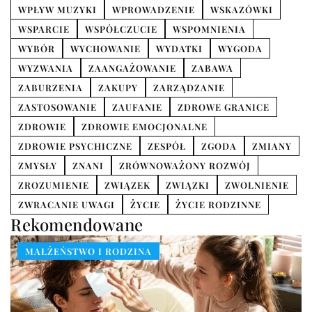
WPŁYW MUZYKI
WPROWADZENIE
WSKAZÓWKI
WSPARCIE
WSPÓŁCZUCIE
WSPOMNIENIA
WYBÓR
WYCHOWANIE
WYDATKI
WYGODA
WYZWANIA
ZAANGAŻOWANIE
ZABAWA
ZABURZENIA
ZAKUPY
ZARZĄDZANIE
ZASTOSOWANIE
ZAUFANIE
ZDROWE GRANICE
ZDROWIE
ZDROWIE EMOCJONALNE
ZDROWIE PSYCHICZNE
ZESPÓŁ
ZGODA
ZMIANY
ZMYSŁY
ZNANI
ZRÓWNOWAŻONY ROZWÓJ
ZROZUMIENIE
ZWIĄZEK
ZWIĄZKI
ZWOLNIENIE
ZWRACANIE UWAGI
ŻYCIE
ŻYCIE RODZINNE
Rekomendowane
MAŁŻEŃSTWO I RODZINA