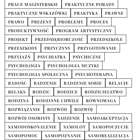
PRACE MAGISTERSKIE
PRAKTYCZNE PORADY
PRAKTYCZNE WSKAZÓWKI
PRAKTYKA
PRAWNE
PRAWO
PREZENT
PROBLEMY
PROCES
PRODUKTYWNOŚĆ
PROGRAM ARTYSTYCZNY
PROJEKT
PRZEDSIĘBIORCZOŚĆ
PRZEDSZKOLE
PRZESZKODY
PRZYCZYNY
PRZYGOTOWANIE
PRZYJAŹŃ
PSYCHIATRA
PSYCHICZNE
PSYCHOLOGIA
PSYCHOLOGIA MUZYKI
PSYCHOLOGIA SPOŁECZNA
PSYCHOTERAPIA
RADOŚĆ
RADZENIE
RADZENIE SOBIE
RELACJE
RELAKS
RODZIC
RODZICE
RODZICIELSTWO
RODZINA
RODZINNE CHWILE
RÓWNOWAGA
ROZWIĄZANIE
ROZWÓD
ROZWÓJ
ROZWÓJ OSOBISTY
SADZENIE
SAMOAKCEPTACJA
SAMODOSKONALENIE
SAMOLOT
SAMOPOCZUCIE
SAMOPOMOC
SAMOPOZNANIE
SAMOREALIZACJA