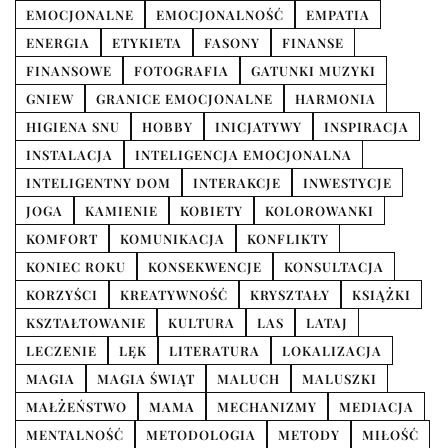
EMOCJONALNE
EMOCJONALNOŚĆ
EMPATIA
ENERGIA
ETYKIETA
FASONY
FINANSE
FINANSOWE
FOTOGRAFIA
GATUNKI MUZYKI
GNIEW
GRANICE EMOCJONALNE
HARMONIA
HIGIENA SNU
HOBBY
INICJATYWY
INSPIRACJA
INSTALACJA
INTELIGENCJA EMOCJONALNA
INTELIGENTNY DOM
INTERAKCJE
INWESTYCJE
JOGA
KAMIENIE
KOBIETY
KOLOROWANKI
KOMFORT
KOMUNIKACJA
KONFLIKTY
KONIEC ROKU
KONSEKWENCJE
KONSULTACJA
KORZYŚCI
KREATYWNOŚĆ
KRYSZTAŁY
KSIĄŻKI
KSZTAŁTOWANIE
KULTURA
LAS
LATAJ
LECZENIE
LĘK
LITERATURA
LOKALIZACJA
MAGIA
MAGIA ŚWIĄT
MALUCH
MALUSZKI
MAŁŻEŃSTWO
MAMA
MECHANIZMY
MEDIACJA
MENTALNOŚĆ
METODOLOGIA
METODY
MIŁOŚĆ