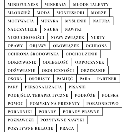
MINDFULNESS
MINERAŁY
MŁODE TALENTY
MŁODZIEŻ
MODA
MONTESSORI
MORZE
MOTYWACJA
MUZYKA
MYŚLENIE
NATURA
NAUCZYCIELE
NAUKA
NAWYKI
NIERUCHOMOŚCI
NOWY ZWIĄZEK
NURTY
OBAWY
OBJAWY
OBOWIĄZEK
OCHRONA
OCHRONA ŚRODOWISKA
ODCHODZENIE
ODKRYWANIE
ODLEGŁOŚĆ
ODPOCZYNEK
ODŻYWIANIE
OKOLICZNOŚCI
ORZEKANIE
OSOBA
OSOBISTY
PAMIĘĆ
PARA
PARTNER
PARY
PERSONALIZACJA
PISANIE
PODEJŚCIA TERAPEUTYCZNE
PODRÓŻE
POLSKA
POMOC
POMYSŁY NA PREZENTY
PORADNICTWO
PORADNIKI
PORADY
PORADY PRAWNE
POZNAWCZE
POZYTYWNE NAWYKI
POZYTYWNE RELACJE
PRACA