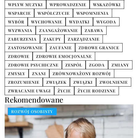
WPŁYW MUZYKI
WPROWADZENIE
WSKAZÓWKI
WSPARCIE
WSPÓŁCZUCIE
WSPOMNIENIA
WYBÓR
WYCHOWANIE
WYDATKI
WYGODA
WYZWANIA
ZAANGAŻOWANIE
ZABAWA
ZABURZENIA
ZAKUPY
ZARZĄDZANIE
ZASTOSOWANIE
ZAUFANIE
ZDROWE GRANICE
ZDROWIE
ZDROWIE EMOCJONALNE
ZDROWIE PSYCHICZNE
ZESPÓŁ
ZGODA
ZMIANY
ZMYSŁY
ZNANI
ZRÓWNOWAŻONY ROZWÓJ
ZROZUMIENIE
ZWIĄZEK
ZWIĄZKI
ZWOLNIENIE
ZWRACANIE UWAGI
ŻYCIE
ŻYCIE RODZINNE
Rekomendowane
ROZWÓJ OSOBISTY