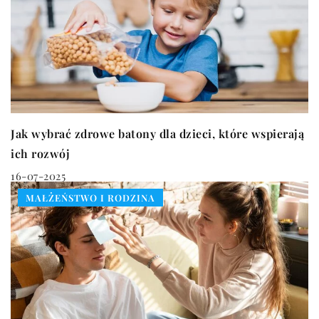
Jak wybrać zdrowe batony dla dzieci, które wspierają
ich rozwój
16-07-2025
MAŁŻEŃSTWO I RODZINA