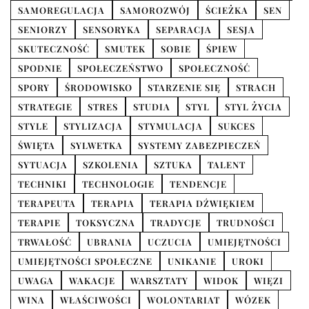
SAMOREGULACJA
SAMOROZWÓJ
ŚCIEŻKA
SEN
SENIORZY
SENSORYKA
SEPARACJA
SESJA
SKUTECZNOŚĆ
SMUTEK
SOBIE
ŚPIEW
SPODNIE
SPOŁECZEŃSTWO
SPOŁECZNOŚĆ
SPORY
ŚRODOWISKO
STARZENIE SIĘ
STRACH
STRATEGIE
STRES
STUDIA
STYL
STYL ŻYCIA
STYLE
STYLIZACJA
STYMULACJA
SUKCES
ŚWIĘTA
SYLWETKA
SYSTEMY ZABEZPIECZEŃ
SYTUACJA
SZKOLENIA
SZTUKA
TALENT
TECHNIKI
TECHNOLOGIE
TENDENCJE
TERAPEUTA
TERAPIA
TERAPIA DŹWIĘKIEM
TERAPIE
TOKSYCZNA
TRADYCJE
TRUDNOŚCI
TRWAŁOŚĆ
UBRANIA
UCZUCIA
UMIEJĘTNOŚCI
UMIEJĘTNOŚCI SPOŁECZNE
UNIKANIE
UROKI
UWAGA
WAKACJE
WARSZTATY
WIDOK
WIĘZI
WINA
WŁAŚCIWOŚCI
WOLONTARIAT
WÓZEK