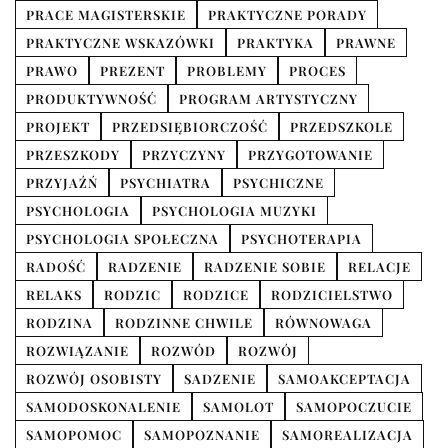
PRACE MAGISTERSKIE
PRAKTYCZNE PORADY
PRAKTYCZNE WSKAZÓWKI
PRAKTYKA
PRAWNE
PRAWO
PREZENT
PROBLEMY
PROCES
PRODUKTYWNOŚĆ
PROGRAM ARTYSTYCZNY
PROJEKT
PRZEDSIĘBIORCZOŚĆ
PRZEDSZKOLE
PRZESZKODY
PRZYCZYNY
PRZYGOTOWANIE
PRZYJAŹŃ
PSYCHIATRA
PSYCHICZNE
PSYCHOLOGIA
PSYCHOLOGIA MUZYKI
PSYCHOLOGIA SPOŁECZNA
PSYCHOTERAPIA
RADOŚĆ
RADZENIE
RADZENIE SOBIE
RELACJE
RELAKS
RODZIC
RODZICE
RODZICIELSTWO
RODZINA
RODZINNE CHWILE
RÓWNOWAGA
ROZWIĄZANIE
ROZWÓD
ROZWÓJ
ROZWÓJ OSOBISTY
SADZENIE
SAMOAKCEPTACJA
SAMODOSKONALENIE
SAMOLOT
SAMOPOCZUCIE
SAMOPOMOC
SAMOPOZNANIE
SAMOREALIZACJA