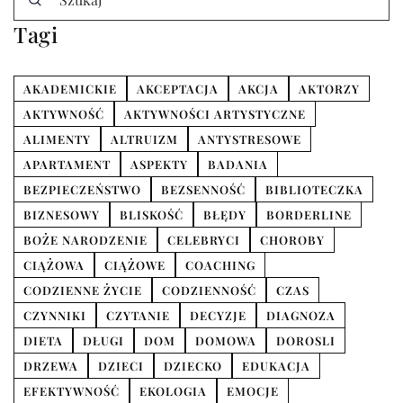
Tagi
AKADEMICKIE
AKCEPTACJA
AKCJA
AKTORZY
AKTYWNOŚĆ
AKTYWNOŚCI ARTYSTYCZNE
ALIMENTY
ALTRUIZM
ANTYSTRESOWE
APARTAMENT
ASPEKTY
BADANIA
BEZPIECZEŃSTWO
BEZSENNOŚĆ
BIBLIOTECZKA
BIZNESOWY
BLISKOŚĆ
BŁĘDY
BORDERLINE
BOŻE NARODZENIE
CELEBRYCI
CHOROBY
CIĄŻOWA
CIĄŻOWE
COACHING
CODZIENNE ŻYCIE
CODZIENNOŚĆ
CZAS
CZYNNIKI
CZYTANIE
DECYZJE
DIAGNOZA
DIETA
DŁUGI
DOM
DOMOWA
DOROSLI
DRZEWA
DZIECI
DZIECKO
EDUKACJA
EFEKTYWNOŚĆ
EKOLOGIA
EMOCJE