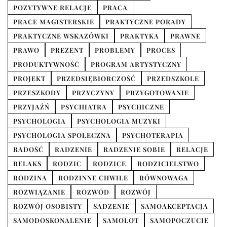
POZYTYWNE RELACJE
PRACA
PRACE MAGISTERSKIE
PRAKTYCZNE PORADY
PRAKTYCZNE WSKAZÓWKI
PRAKTYKA
PRAWNE
PRAWO
PREZENT
PROBLEMY
PROCES
PRODUKTYWNOŚĆ
PROGRAM ARTYSTYCZNY
PROJEKT
PRZEDSIĘBIORCZOŚĆ
PRZEDSZKOLE
PRZESZKODY
PRZYCZYNY
PRZYGOTOWANIE
PRZYJAŹŃ
PSYCHIATRA
PSYCHICZNE
PSYCHOLOGIA
PSYCHOLOGIA MUZYKI
PSYCHOLOGIA SPOŁECZNA
PSYCHOTERAPIA
RADOŚĆ
RADZENIE
RADZENIE SOBIE
RELACJE
RELAKS
RODZIC
RODZICE
RODZICIELSTWO
RODZINA
RODZINNE CHWILE
RÓWNOWAGA
ROZWIĄZANIE
ROZWÓD
ROZWÓJ
ROZWÓJ OSOBISTY
SADZENIE
SAMOAKCEPTACJA
SAMODOSKONALENIE
SAMOLOT
SAMOPOCZUCIE