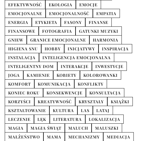
EFEKTYWNOŚĆ
EKOLOGIA
EMOCJE
EMOCJONALNE
EMOCJONALNOŚĆ
EMPATIA
ENERGIA
ETYKIETA
FASONY
FINANSE
FINANSOWE
FOTOGRAFIA
GATUNKI MUZYKI
GNIEW
GRANICE EMOCJONALNE
HARMONIA
HIGIENA SNU
HOBBY
INICJATYWY
INSPIRACJA
INSTALACJA
INTELIGENCJA EMOCJONALNA
INTELIGENTNY DOM
INTERAKCJE
INWESTYCJE
JOGA
KAMIENIE
KOBIETY
KOLOROWANKI
KOMFORT
KOMUNIKACJA
KONFLIKTY
KONIEC ROKU
KONSEKWENCJE
KONSULTACJA
KORZYŚCI
KREATYWNOŚĆ
KRYSZTAŁY
KSIĄŻKI
KSZTAŁTOWANIE
KULTURA
LAS
LATAJ
LECZENIE
LĘK
LITERATURA
LOKALIZACJA
MAGIA
MAGIA ŚWIĄT
MALUCH
MALUSZKI
MAŁŻEŃSTWO
MAMA
MECHANIZMY
MEDIACJA