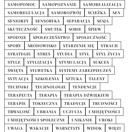
SAMOPOMOC
SAMOPOZNANIE
SAMOREALIZACJA
SAMOREGULACJA
SAMOROZWÓJ
ŚCIEŻKA
SEN
SENIORZY
SENSORYKA
SEPARACJA
SESJA
SKUTECZNOŚĆ
SMUTEK
SOBIE
ŚPIEW
SPODNIE
SPOŁECZEŃSTWO
SPOŁECZNOŚĆ
SPORY
ŚRODOWISKO
STARZENIE SIĘ
STRACH
STRATEGIE
STRES
STUDIA
STYL
STYL ŻYCIA
STYLE
STYLIZACJA
STYMULACJA
SUKCES
ŚWIĘTA
SYLWETKA
SYSTEMY ZABEZPIECZEŃ
SYTUACJA
SZKOLENIA
SZTUKA
TALENT
TECHNIKI
TECHNOLOGIE
TENDENCJE
TERAPEUTA
TERAPIA
TERAPIA DŹWIĘKIEM
TERAPIE
TOKSYCZNA
TRADYCJE
TRUDNOŚCI
TRWAŁOŚĆ
UBRANIA
UCZUCIA
UMIEJĘTNOŚCI
UMIEJĘTNOŚCI SPOŁECZNE
UNIKANIE
UROKI
UWAGA
WAKACJE
WARSZTATY
WIDOK
WIĘZI