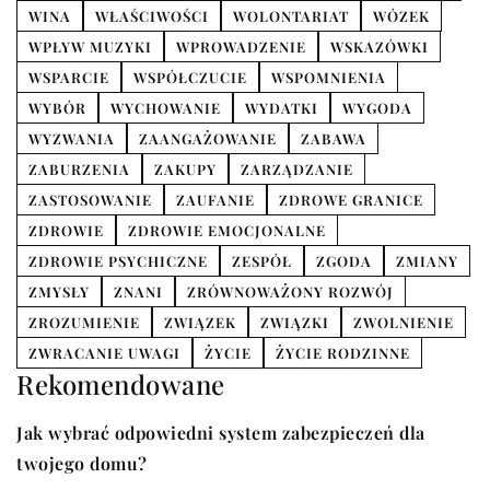
WINA
WŁAŚCIWOŚCI
WOLONTARIAT
WÓZEK
WPŁYW MUZYKI
WPROWADZENIE
WSKAZÓWKI
WSPARCIE
WSPÓŁCZUCIE
WSPOMNIENIA
WYBÓR
WYCHOWANIE
WYDATKI
WYGODA
WYZWANIA
ZAANGAŻOWANIE
ZABAWA
ZABURZENIA
ZAKUPY
ZARZĄDZANIE
ZASTOSOWANIE
ZAUFANIE
ZDROWE GRANICE
ZDROWIE
ZDROWIE EMOCJONALNE
ZDROWIE PSYCHICZNE
ZESPÓŁ
ZGODA
ZMIANY
ZMYSŁY
ZNANI
ZRÓWNOWAŻONY ROZWÓJ
ZROZUMIENIE
ZWIĄZEK
ZWIĄZKI
ZWOLNIENIE
ZWRACANIE UWAGI
ŻYCIE
ŻYCIE RODZINNE
Rekomendowane
INNE
Jak wybrać odpowiedni system zabezpieczeń dla
twojego domu?