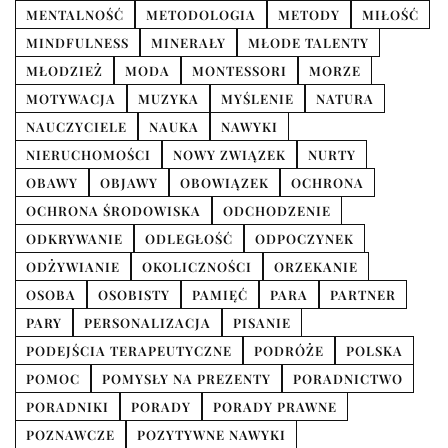
MENTALNOŚĆ
METODOLOGIA
METODY
MIŁOŚĆ
MINDFULNESS
MINERAŁY
MŁODE TALENTY
MŁODZIEŻ
MODA
MONTESSORI
MORZE
MOTYWACJA
MUZYKA
MYŚLENIE
NATURA
NAUCZYCIELE
NAUKA
NAWYKI
NIERUCHOMOŚCI
NOWY ZWIĄZEK
NURTY
OBAWY
OBJAWY
OBOWIĄZEK
OCHRONA
OCHRONA ŚRODOWISKA
ODCHODZENIE
ODKRYWANIE
ODLEGŁOŚĆ
ODPOCZYNEK
ODŻYWIANIE
OKOLICZNOŚCI
ORZEKANIE
OSOBA
OSOBISTY
PAMIĘĆ
PARA
PARTNER
PARY
PERSONALIZACJA
PISANIE
PODEJŚCIA TERAPEUTYCZNE
PODRÓŻE
POLSKA
POMOC
POMYSŁY NA PREZENTY
PORADNICTWO
PORADNIKI
PORADY
PORADY PRAWNE
POZNAWCZE
POZYTYWNE NAWYKI