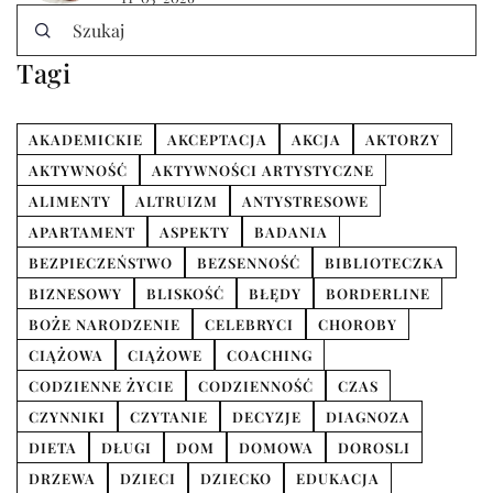
Tagi
AKADEMICKIE
AKCEPTACJA
AKCJA
AKTORZY
AKTYWNOŚĆ
AKTYWNOŚCI ARTYSTYCZNE
ALIMENTY
ALTRUIZM
ANTYSTRESOWE
APARTAMENT
ASPEKTY
BADANIA
BEZPIECZEŃSTWO
BEZSENNOŚĆ
BIBLIOTECZKA
BIZNESOWY
BLISKOŚĆ
BŁĘDY
BORDERLINE
BOŻE NARODZENIE
CELEBRYCI
CHOROBY
CIĄŻOWA
CIĄŻOWE
COACHING
CODZIENNE ŻYCIE
CODZIENNOŚĆ
CZAS
CZYNNIKI
CZYTANIE
DECYZJE
DIAGNOZA
DIETA
DŁUGI
DOM
DOMOWA
DOROSLI
DRZEWA
DZIECI
DZIECKO
EDUKACJA