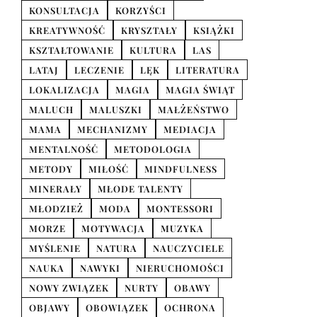
KONSULTACJA
KORZYŚCI
KREATYWNOŚĆ
KRYSZTAŁY
KSIĄŻKI
KSZTAŁTOWANIE
KULTURA
LAS
LATAJ
LECZENIE
LĘK
LITERATURA
LOKALIZACJA
MAGIA
MAGIA ŚWIĄT
MALUCH
MALUSZKI
MAŁŻEŃSTWO
MAMA
MECHANIZMY
MEDIACJA
MENTALNOŚĆ
METODOLOGIA
METODY
MIŁOŚĆ
MINDFULNESS
MINERAŁY
MŁODE TALENTY
MŁODZIEŻ
MODA
MONTESSORI
MORZE
MOTYWACJA
MUZYKA
MYŚLENIE
NATURA
NAUCZYCIELE
NAUKA
NAWYKI
NIERUCHOMOŚCI
NOWY ZWIĄZEK
NURTY
OBAWY
OBJAWY
OBOWIĄZEK
OCHRONA