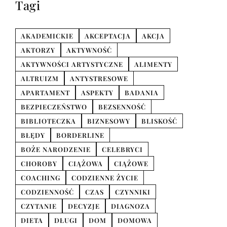
Tagi
AKADEMICKIE
AKCEPTACJA
AKCJA
AKTORZY
AKTYWNOŚĆ
AKTYWNOŚCI ARTYSTYCZNE
ALIMENTY
ALTRUIZM
ANTYSTRESOWE
APARTAMENT
ASPEKTY
BADANIA
BEZPIECZEŃSTWO
BEZSENNOŚĆ
BIBLIOTECZKA
BIZNESOWY
BLISKOŚĆ
BŁĘDY
BORDERLINE
BOŻE NARODZENIE
CELEBRYCI
CHOROBY
CIĄŻOWA
CIĄŻOWE
COACHING
CODZIENNE ŻYCIE
CODZIENNOŚĆ
CZAS
CZYNNIKI
CZYTANIE
DECYZJE
DIAGNOZA
DIETA
DŁUGI
DOM
DOMOWA