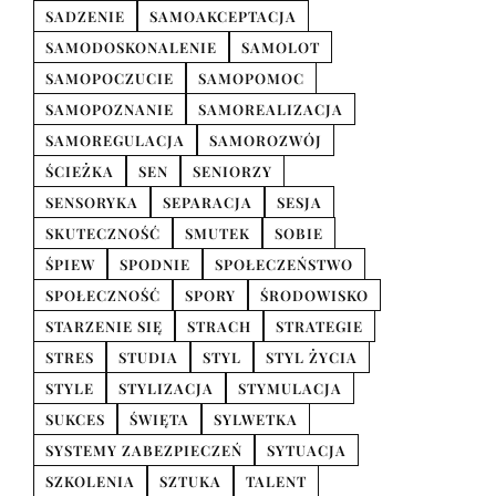
SADZENIE
SAMOAKCEPTACJA
SAMODOSKONALENIE
SAMOLOT
SAMOPOCZUCIE
SAMOPOMOC
SAMOPOZNANIE
SAMOREALIZACJA
SAMOREGULACJA
SAMOROZWÓJ
ŚCIEŻKA
SEN
SENIORZY
SENSORYKA
SEPARACJA
SESJA
SKUTECZNOŚĆ
SMUTEK
SOBIE
ŚPIEW
SPODNIE
SPOŁECZEŃSTWO
SPOŁECZNOŚĆ
SPORY
ŚRODOWISKO
STARZENIE SIĘ
STRACH
STRATEGIE
STRES
STUDIA
STYL
STYL ŻYCIA
STYLE
STYLIZACJA
STYMULACJA
SUKCES
ŚWIĘTA
SYLWETKA
SYSTEMY ZABEZPIECZEŃ
SYTUACJA
SZKOLENIA
SZTUKA
TALENT