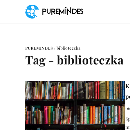
PUREMINDES
/
biblioteczka
Tag - biblioteczka
K
p
06
Sp
mi