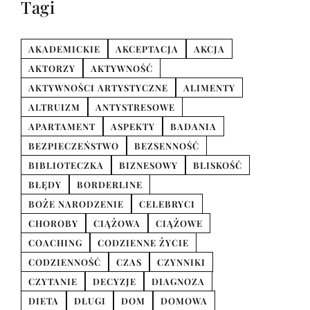
Tagi
AKADEMICKIE
AKCEPTACJA
AKCJA
AKTORZY
AKTYWNOŚĆ
AKTYWNOŚCI ARTYSTYCZNE
ALIMENTY
ALTRUIZM
ANTYSTRESOWE
APARTAMENT
ASPEKTY
BADANIA
BEZPIECZEŃSTWO
BEZSENNOŚĆ
BIBLIOTECZKA
BIZNESOWY
BLISKOŚĆ
BŁĘDY
BORDERLINE
BOŻE NARODZENIE
CELEBRYCI
CHOROBY
CIĄŻOWA
CIĄŻOWE
COACHING
CODZIENNE ŻYCIE
CODZIENNOŚĆ
CZAS
CZYNNIKI
CZYTANIE
DECYZJE
DIAGNOZA
DIETA
DŁUGI
DOM
DOMOWA