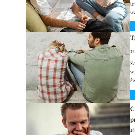
tr
w
T
31
Za
w 
ś
C
p
28