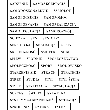
SADZENIE
SAMOAKCEPTACJA
SAMODOSKONALENIE
SAMOLOT
SAMOPOCZUCIE
SAMOPOMOC
SAMOPOZNANIE
SAMOREALIZACJA
SAMOREGULACJA
SAMOROZWÓJ
ŚCIEŻKA
SEN
SENIORZY
SENSORYKA
SEPARACJA
SESJA
SKUTECZNOŚĆ
SMUTEK
SOBIE
ŚPIEW
SPODNIE
SPOŁECZEŃSTWO
SPOŁECZNOŚĆ
SPORY
ŚRODOWISKO
STARZENIE SIĘ
STRACH
STRATEGIE
STRES
STUDIA
STYL
STYL ŻYCIA
STYLE
STYLIZACJA
STYMULACJA
SUKCES
ŚWIĘTA
SYLWETKA
SYSTEMY ZABEZPIECZEŃ
SYTUACJA
SZKOLENIA
SZTUKA
TALENT