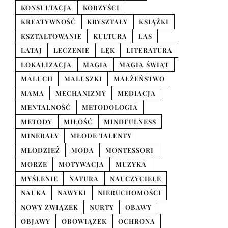
KONSULTACJA
KORZYŚCI
KREATYWNOŚĆ
KRYSZTAŁY
KSIĄŻKI
KSZTAŁTOWANIE
KULTURA
LAS
LATAJ
LECZENIE
LĘK
LITERATURA
LOKALIZACJA
MAGIA
MAGIA ŚWIĄT
MALUCH
MALUSZKI
MAŁŻEŃSTWO
MAMA
MECHANIZMY
MEDIACJA
MENTALNOŚĆ
METODOLOGIA
METODY
MIŁOŚĆ
MINDFULNESS
MINERAŁY
MŁODE TALENTY
MŁODZIEŻ
MODA
MONTESSORI
MORZE
MOTYWACJA
MUZYKA
MYŚLENIE
NATURA
NAUCZYCIELE
NAUKA
NAWYKI
NIERUCHOMOŚCI
NOWY ZWIĄZEK
NURTY
OBAWY
OBJAWY
OBOWIĄZEK
OCHRONA