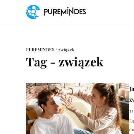
PUREMINDES
/
związek
Tag - związek
J
z
31
D
em