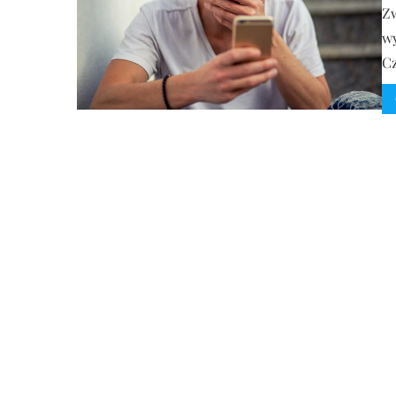
Zw
w
Cz