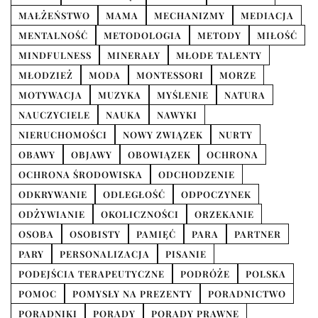
MAŁŻEŃSTWO
MAMA
MECHANIZMY
MEDIACJA
MENTALNOŚĆ
METODOLOGIA
METODY
MIŁOŚĆ
MINDFULNESS
MINERAŁY
MŁODE TALENTY
MŁODZIEŻ
MODA
MONTESSORI
MORZE
MOTYWACJA
MUZYKA
MYŚLENIE
NATURA
NAUCZYCIELE
NAUKA
NAWYKI
NIERUCHOMOŚCI
NOWY ZWIĄZEK
NURTY
OBAWY
OBJAWY
OBOWIĄZEK
OCHRONA
OCHRONA ŚRODOWISKA
ODCHODZENIE
ODKRYWANIE
ODLEGŁOŚĆ
ODPOCZYNEK
ODŻYWIANIE
OKOLICZNOŚCI
ORZEKANIE
OSOBA
OSOBISTY
PAMIĘĆ
PARA
PARTNER
PARY
PERSONALIZACJA
PISANIE
PODEJŚCIA TERAPEUTYCZNE
PODRÓŻE
POLSKA
POMOC
POMYSŁY NA PREZENTY
PORADNICTWO
PORADNIKI
PORADY
PORADY PRAWNE