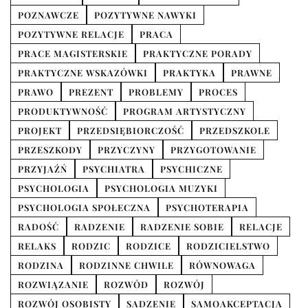
POZNAWCZE
POZYTYWNE NAWYKI
POZYTYWNE RELACJE
PRACA
PRACE MAGISTERSKIE
PRAKTYCZNE PORADY
PRAKTYCZNE WSKAZÓWKI
PRAKTYKA
PRAWNE
PRAWO
PREZENT
PROBLEMY
PROCES
PRODUKTYWNOŚĆ
PROGRAM ARTYSTYCZNY
PROJEKT
PRZEDSIĘBIORCZOŚĆ
PRZEDSZKOLE
PRZESZKODY
PRZYCZYNY
PRZYGOTOWANIE
PRZYJAŹŃ
PSYCHIATRA
PSYCHICZNE
PSYCHOLOGIA
PSYCHOLOGIA MUZYKI
PSYCHOLOGIA SPOŁECZNA
PSYCHOTERAPIA
RADOŚĆ
RADZENIE
RADZENIE SOBIE
RELACJE
RELAKS
RODZIC
RODZICE
RODZICIELSTWO
RODZINA
RODZINNE CHWILE
RÓWNOWAGA
ROZWIĄZANIE
ROZWÓD
ROZWÓJ
ROZWÓJ OSOBISTY
SADZENIE
SAMOAKCEPTACJA