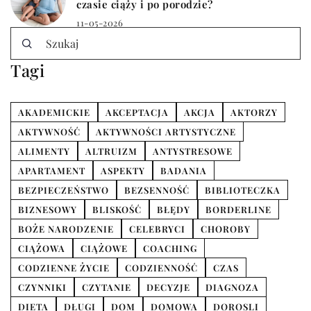
czasie ciąży i po porodzie?
11-05-2026
Tagi
AKADEMICKIE
AKCEPTACJA
AKCJA
AKTORZY
AKTYWNOŚĆ
AKTYWNOŚCI ARTYSTYCZNE
ALIMENTY
ALTRUIZM
ANTYSTRESOWE
APARTAMENT
ASPEKTY
BADANIA
BEZPIECZEŃSTWO
BEZSENNOŚĆ
BIBLIOTECZKA
BIZNESOWY
BLISKOŚĆ
BŁĘDY
BORDERLINE
BOŻE NARODZENIE
CELEBRYCI
CHOROBY
CIĄŻOWA
CIĄŻOWE
COACHING
CODZIENNE ŻYCIE
CODZIENNOŚĆ
CZAS
CZYNNIKI
CZYTANIE
DECYZJE
DIAGNOZA
DIETA
DŁUGI
DOM
DOMOWA
DOROSLI