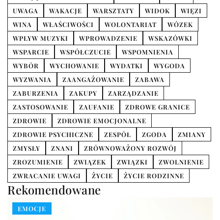
UWAGA
WAKACJE
WARSZTATY
WIDOK
WIĘZI
WINA
WŁAŚCIWOŚCI
WOLONTARIAT
WÓZEK
WPŁYW MUZYKI
WPROWADZENIE
WSKAZÓWKI
WSPARCIE
WSPÓŁCZUCIE
WSPOMNIENIA
WYBÓR
WYCHOWANIE
WYDATKI
WYGODA
WYZWANIA
ZAANGAŻOWANIE
ZABAWA
ZABURZENIA
ZAKUPY
ZARZĄDZANIE
ZASTOSOWANIE
ZAUFANIE
ZDROWE GRANICE
ZDROWIE
ZDROWIE EMOCJONALNE
ZDROWIE PSYCHICZNE
ZESPÓŁ
ZGODA
ZMIANY
ZMYSŁY
ZNANI
ZRÓWNOWAŻONY ROZWÓJ
ZROZUMIENIE
ZWIĄZEK
ZWIĄZKI
ZWOLNIENIE
ZWRACANIE UWAGI
ŻYCIE
ŻYCIE RODZINNE
Rekomendowane
EMOCJE