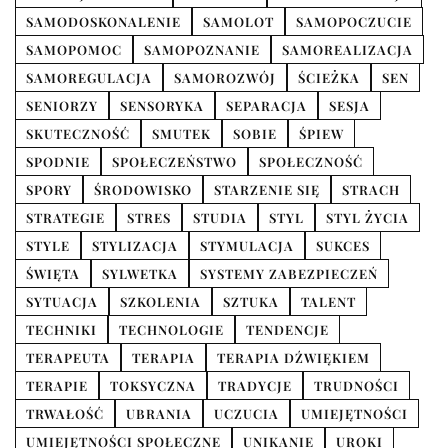
SAMODOSKONALENIE
SAMOLOT
SAMOPOCZUCIE
SAMOPOMOC
SAMOPOZNANIE
SAMOREALIZACJA
SAMOREGULACJA
SAMOROZWÓJ
ŚCIEŻKA
SEN
SENIORZY
SENSORYKA
SEPARACJA
SESJA
SKUTECZNOŚĆ
SMUTEK
SOBIE
ŚPIEW
SPODNIE
SPOŁECZEŃSTWO
SPOŁECZNOŚĆ
SPORY
ŚRODOWISKO
STARZENIE SIĘ
STRACH
STRATEGIE
STRES
STUDIA
STYL
STYL ŻYCIA
STYLE
STYLIZACJA
STYMULACJA
SUKCES
ŚWIĘTA
SYLWETKA
SYSTEMY ZABEZPIECZEŃ
SYTUACJA
SZKOLENIA
SZTUKA
TALENT
TECHNIKI
TECHNOLOGIE
TENDENCJE
TERAPEUTA
TERAPIA
TERAPIA DŹWIĘKIEM
TERAPIE
TOKSYCZNA
TRADYCJE
TRUDNOŚCI
TRWAŁOŚĆ
UBRANIA
UCZUCIA
UMIEJĘTNOŚCI
UMIEJĘTNOŚCI SPOŁECZNE
UNIKANIE
UROKI