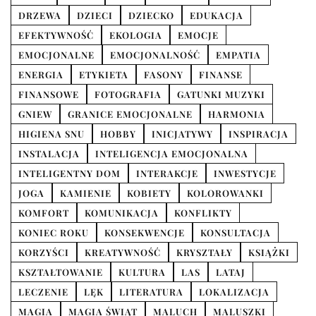
DRZEWA
DZIECI
DZIECKO
EDUKACJA
EFEKTYWNOŚĆ
EKOLOGIA
EMOCJE
EMOCJONALNE
EMOCJONALNOŚĆ
EMPATIA
ENERGIA
ETYKIETA
FASONY
FINANSE
FINANSOWE
FOTOGRAFIA
GATUNKI MUZYKI
GNIEW
GRANICE EMOCJONALNE
HARMONIA
HIGIENA SNU
HOBBY
INICJATYWY
INSPIRACJA
INSTALACJA
INTELIGENCJA EMOCJONALNA
INTELIGENTNY DOM
INTERAKCJE
INWESTYCJE
JOGA
KAMIENIE
KOBIETY
KOLOROWANKI
KOMFORT
KOMUNIKACJA
KONFLIKTY
KONIEC ROKU
KONSEKWENCJE
KONSULTACJA
KORZYŚCI
KREATYWNOŚĆ
KRYSZTAŁY
KSIĄŻKI
KSZTAŁTOWANIE
KULTURA
LAS
LATAJ
LECZENIE
LĘK
LITERATURA
LOKALIZACJA
MAGIA
MAGIA ŚWIĄT
MALUCH
MALUSZKI