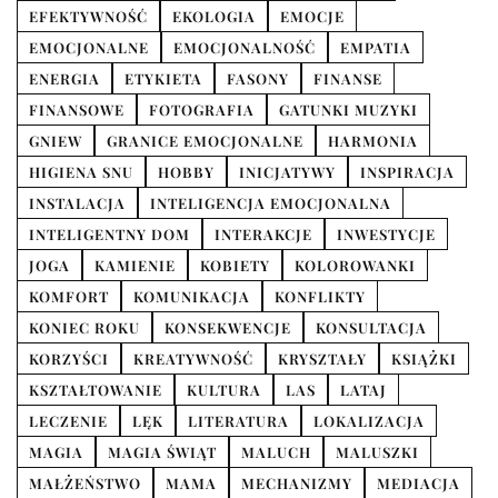
EFEKTYWNOŚĆ
EKOLOGIA
EMOCJE
EMOCJONALNE
EMOCJONALNOŚĆ
EMPATIA
ENERGIA
ETYKIETA
FASONY
FINANSE
FINANSOWE
FOTOGRAFIA
GATUNKI MUZYKI
GNIEW
GRANICE EMOCJONALNE
HARMONIA
HIGIENA SNU
HOBBY
INICJATYWY
INSPIRACJA
INSTALACJA
INTELIGENCJA EMOCJONALNA
INTELIGENTNY DOM
INTERAKCJE
INWESTYCJE
JOGA
KAMIENIE
KOBIETY
KOLOROWANKI
KOMFORT
KOMUNIKACJA
KONFLIKTY
KONIEC ROKU
KONSEKWENCJE
KONSULTACJA
KORZYŚCI
KREATYWNOŚĆ
KRYSZTAŁY
KSIĄŻKI
KSZTAŁTOWANIE
KULTURA
LAS
LATAJ
LECZENIE
LĘK
LITERATURA
LOKALIZACJA
MAGIA
MAGIA ŚWIĄT
MALUCH
MALUSZKI
MAŁŻEŃSTWO
MAMA
MECHANIZMY
MEDIACJA