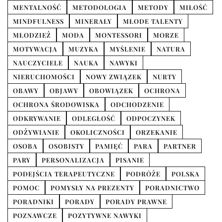
MENTALNOŚĆ
METODOLOGIA
METODY
MIŁOŚĆ
MINDFULNESS
MINERAŁY
MŁODE TALENTY
MŁODZIEŻ
MODA
MONTESSORI
MORZE
MOTYWACJA
MUZYKA
MYŚLENIE
NATURA
NAUCZYCIELE
NAUKA
NAWYKI
NIERUCHOMOŚCI
NOWY ZWIĄZEK
NURTY
OBAWY
OBJAWY
OBOWIĄZEK
OCHRONA
OCHRONA ŚRODOWISKA
ODCHODZENIE
ODKRYWANIE
ODLEGŁOŚĆ
ODPOCZYNEK
ODŻYWIANIE
OKOLICZNOŚCI
ORZEKANIE
OSOBA
OSOBISTY
PAMIĘĆ
PARA
PARTNER
PARY
PERSONALIZACJA
PISANIE
PODEJŚCIA TERAPEUTYCZNE
PODRÓŻE
POLSKA
POMOC
POMYSŁY NA PREZENTY
PORADNICTWO
PORADNIKI
PORADY
PORADY PRAWNE
POZNAWCZE
POZYTYWNE NAWYKI