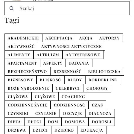
Tagi
AKADEMICKIE
AKCEPTACJA
AKCJA
AKTORZY
AKTYWNOŚĆ
AKTYWNOŚCI ARTYSTYCZNE
ALIMENTY
ALTRUIZM
ANTYSTRESOWE
APARTAMENT
ASPEKTY
BADANIA
BEZPIECZEŃSTWO
BEZSENNOŚĆ
BIBLIOTECZKA
BIZNESOWY
BLISKOŚĆ
BŁĘDY
BORDERLINE
BOŻE NARODZENIE
CELEBRYCI
CHOROBY
CIĄŻOWA
CIĄŻOWE
COACHING
CODZIENNE ŻYCIE
CODZIENNOŚĆ
CZAS
CZYNNIKI
CZYTANIE
DECYZJE
DIAGNOZA
DIETA
DŁUGI
DOM
DOMOWA
DOROSLI
DRZEWA
DZIECI
DZIECKO
EDUKACJA