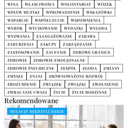
WINA
WŁAŚCIWOŚCI
WOLONTARIAT
WÓZEK
WPŁYW MUZYKI
WPROWADZENIE
WSKAZÓWKI
WSPARCIE
WSPÓŁCZUCIE
WSPOMNIENIA
WYBÓR
WYCHOWANIE
WYDATKI
WYGODA
WYZWANIA
ZAANGAŻOWANIE
ZABAWA
ZABURZENIA
ZAKUPY
ZARZĄDZANIE
ZASTOSOWANIE
ZAUFANIE
ZDROWE GRANICE
ZDROWIE
ZDROWIE EMOCJONALNE
ZDROWIE PSYCHICZNE
ZESPÓŁ
ZGODA
ZMIANY
ZMYSŁY
ZNANI
ZRÓWNOWAŻONY ROZWÓJ
ZROZUMIENIE
ZWIĄZEK
ZWIĄZKI
ZWOLNIENIE
ZWRACANIE UWAGI
ŻYCIE
ŻYCIE RODZINNE
Rekomendowane
RELACJE MIĘDZYLUDZKIE