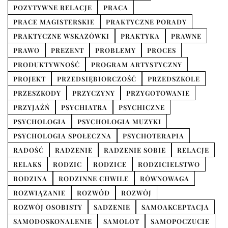
POZYTYWNE RELACJE
PRACA
PRACE MAGISTERSKIE
PRAKTYCZNE PORADY
PRAKTYCZNE WSKAZÓWKI
PRAKTYKA
PRAWNE
PRAWO
PREZENT
PROBLEMY
PROCES
PRODUKTYWNOŚĆ
PROGRAM ARTYSTYCZNY
PROJEKT
PRZEDSIĘBIORCZOŚĆ
PRZEDSZKOLE
PRZESZKODY
PRZYCZYNY
PRZYGOTOWANIE
PRZYJAŹŃ
PSYCHIATRA
PSYCHICZNE
PSYCHOLOGIA
PSYCHOLOGIA MUZYKI
PSYCHOLOGIA SPOŁECZNA
PSYCHOTERAPIA
RADOŚĆ
RADZENIE
RADZENIE SOBIE
RELACJE
RELAKS
RODZIC
RODZICE
RODZICIELSTWO
RODZINA
RODZINNE CHWILE
RÓWNOWAGA
ROZWIĄZANIE
ROZWÓD
ROZWÓJ
ROZWÓJ OSOBISTY
SADZENIE
SAMOAKCEPTACJA
SAMODOSKONALENIE
SAMOLOT
SAMOPOCZUCIE