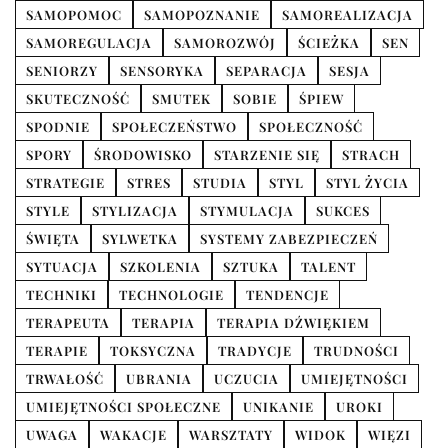
SAMOPOMOC
SAMOPOZNANIE
SAMOREALIZACJA
SAMOREGULACJA
SAMOROZWÓJ
ŚCIEŻKA
SEN
SENIORZY
SENSORYKA
SEPARACJA
SESJA
SKUTECZNOŚĆ
SMUTEK
SOBIE
ŚPIEW
SPODNIE
SPOŁECZEŃSTWO
SPOŁECZNOŚĆ
SPORY
ŚRODOWISKO
STARZENIE SIĘ
STRACH
STRATEGIE
STRES
STUDIA
STYL
STYL ŻYCIA
STYLE
STYLIZACJA
STYMULACJA
SUKCES
ŚWIĘTA
SYLWETKA
SYSTEMY ZABEZPIECZEŃ
SYTUACJA
SZKOLENIA
SZTUKA
TALENT
TECHNIKI
TECHNOLOGIE
TENDENCJE
TERAPEUTA
TERAPIA
TERAPIA DŹWIĘKIEM
TERAPIE
TOKSYCZNA
TRADYCJE
TRUDNOŚCI
TRWAŁOŚĆ
UBRANIA
UCZUCIA
UMIEJĘTNOŚCI
UMIEJĘTNOŚCI SPOŁECZNE
UNIKANIE
UROKI
UWAGA
WAKACJE
WARSZTATY
WIDOK
WIĘZI