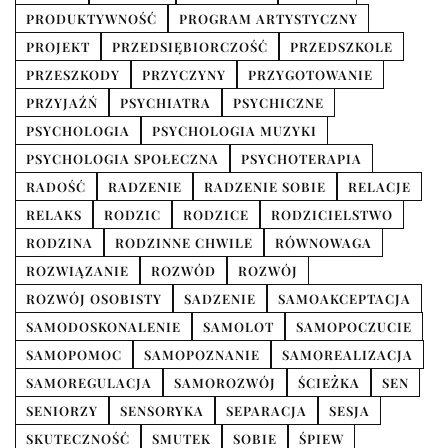
PRODUKTYWNOŚĆ
PROGRAM ARTYSTYCZNY
PROJEKT
PRZEDSIĘBIORCZOŚĆ
PRZEDSZKOLE
PRZESZKODY
PRZYCZYNY
PRZYGOTOWANIE
PRZYJAŹŃ
PSYCHIATRA
PSYCHICZNE
PSYCHOLOGIA
PSYCHOLOGIA MUZYKI
PSYCHOLOGIA SPOŁECZNA
PSYCHOTERAPIA
RADOŚĆ
RADZENIE
RADZENIE SOBIE
RELACJE
RELAKS
RODZIC
RODZICE
RODZICIELSTWO
RODZINA
RODZINNE CHWILE
RÓWNOWAGA
ROZWIĄZANIE
ROZWÓD
ROZWÓJ
ROZWÓJ OSOBISTY
SADZENIE
SAMOAKCEPTACJA
SAMODOSKONALENIE
SAMOLOT
SAMOPOCZUCIE
SAMOPOMOC
SAMOPOZNANIE
SAMOREALIZACJA
SAMOREGULACJA
SAMOROZWÓJ
ŚCIEŻKA
SEN
SENIORZY
SENSORYKA
SEPARACJA
SESJA
SKUTECZNOŚĆ
SMUTEK
SOBIE
ŚPIEW