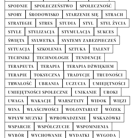
SPODNIE
SPOŁECZEŃSTWO
SPOŁECZNOŚĆ
SPORY
ŚRODOWISKO
STARZENIE SIĘ
STRACH
STRATEGIE
STRES
STUDIA
STYL
STYL ŻYCIA
STYLE
STYLIZACJA
STYMULACJA
SUKCES
ŚWIĘTA
SYLWETKA
SYSTEMY ZABEZPIECZEŃ
SYTUACJA
SZKOLENIA
SZTUKA
TALENT
TECHNIKI
TECHNOLOGIE
TENDENCJE
TERAPEUTA
TERAPIA
TERAPIA DŹWIĘKIEM
TERAPIE
TOKSYCZNA
TRADYCJE
TRUDNOŚCI
TRWAŁOŚĆ
UBRANIA
UCZUCIA
UMIEJĘTNOŚCI
UMIEJĘTNOŚCI SPOŁECZNE
UNIKANIE
UROKI
UWAGA
WAKACJE
WARSZTATY
WIDOK
WIĘZI
WINA
WŁAŚCIWOŚCI
WOLONTARIAT
WÓZEK
WPŁYW MUZYKI
WPROWADZENIE
WSKAZÓWKI
WSPARCIE
WSPÓŁCZUCIE
WSPOMNIENIA
WYBÓR
WYCHOWANIE
WYDATKI
WYGODA