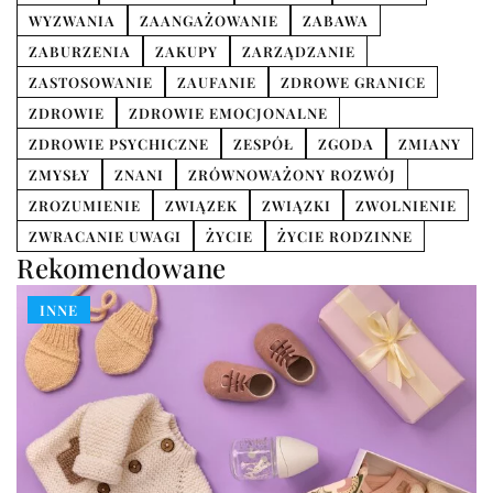
WYZWANIA
ZAANGAŻOWANIE
ZABAWA
ZABURZENIA
ZAKUPY
ZARZĄDZANIE
ZASTOSOWANIE
ZAUFANIE
ZDROWE GRANICE
ZDROWIE
ZDROWIE EMOCJONALNE
ZDROWIE PSYCHICZNE
ZESPÓŁ
ZGODA
ZMIANY
ZMYSŁY
ZNANI
ZRÓWNOWAŻONY ROZWÓJ
ZROZUMIENIE
ZWIĄZEK
ZWIĄZKI
ZWOLNIENIE
ZWRACANIE UWAGI
ŻYCIE
ŻYCIE RODZINNE
Rekomendowane
INNE