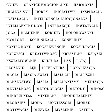
GNIEW
GRANICE EMOCJONALNE
HARMONIA
HIGIENA SNU
HOBBY
INICJATYWY
INSPIRACJA
INSTALACJA
INTELIGENCJA EMOCJONALNA
INTELIGENTNY DOM
INTERAKCJE
INWESTYCJE
JOGA
KAMIENIE
KOBIETY
KOLOROWANKI
KOMFORT
KOMUNIKACJA
KONFLIKTY
KONIEC ROKU
KONSEKWENCJE
KONSULTACJA
KORZYŚCI
KREATYWNOŚĆ
KRYSZTAŁY
KSIĄŻKI
KSZTAŁTOWANIE
KULTURA
LAS
LATAJ
LECZENIE
LĘK
LITERATURA
LOKALIZACJA
MAGIA
MAGIA ŚWIĄT
MALUCH
MALUSZKI
MAŁŻEŃSTWO
MAMA
MECHANIZMY
MEDIACJA
MENTALNOŚĆ
METODOLOGIA
METODY
MIŁOŚĆ
MINDFULNESS
MINERAŁY
MŁODE TALENTY
MŁODZIEŻ
MODA
MONTESSORI
MORZE
MOTYWACJA
MUZYKA
MYŚLENIE
NATURA