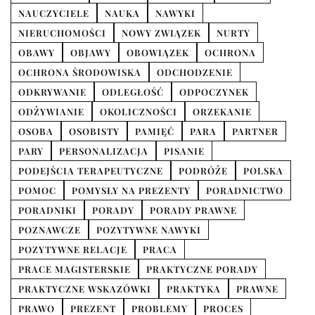
NAUCZYCIELE
NAUKA
NAWYKI
NIERUCHOMOŚCI
NOWY ZWIĄZEK
NURTY
OBAWY
OBJAWY
OBOWIĄZEK
OCHRONA
OCHRONA ŚRODOWISKA
ODCHODZENIE
ODKRYWANIE
ODLEGŁOŚĆ
ODPOCZYNEK
ODŻYWIANIE
OKOLICZNOŚCI
ORZEKANIE
OSOBA
OSOBISTY
PAMIĘĆ
PARA
PARTNER
PARY
PERSONALIZACJA
PISANIE
PODEJŚCIA TERAPEUTYCZNE
PODRÓŻE
POLSKA
POMOC
POMYSŁY NA PREZENTY
PORADNICTWO
PORADNIKI
PORADY
PORADY PRAWNE
POZNAWCZE
POZYTYWNE NAWYKI
POZYTYWNE RELACJE
PRACA
PRACE MAGISTERSKIE
PRAKTYCZNE PORADY
PRAKTYCZNE WSKAZÓWKI
PRAKTYKA
PRAWNE
PRAWO
PREZENT
PROBLEMY
PROCES