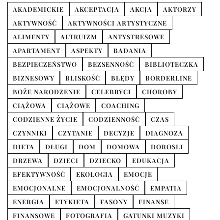
AKADEMICKIE
AKCEPTACJA
AKCJA
AKTORZY
AKTYWNOŚĆ
AKTYWNOŚCI ARTYSTYCZNE
ALIMENTY
ALTRUIZM
ANTYSTRESOWE
APARTAMENT
ASPEKTY
BADANIA
BEZPIECZEŃSTWO
BEZSENNOŚĆ
BIBLIOTECZKA
BIZNESOWY
BLISKOŚĆ
BŁĘDY
BORDERLINE
BOŻE NARODZENIE
CELEBRYCI
CHOROBY
CIĄŻOWA
CIĄŻOWE
COACHING
CODZIENNE ŻYCIE
CODZIENNOŚĆ
CZAS
CZYNNIKI
CZYTANIE
DECYZJE
DIAGNOZA
DIETA
DŁUGI
DOM
DOMOWA
DOROSLI
DRZEWA
DZIECI
DZIECKO
EDUKACJA
EFEKTYWNOŚĆ
EKOLOGIA
EMOCJE
EMOCJONALNE
EMOCJONALNOŚĆ
EMPATIA
ENERGIA
ETYKIETA
FASONY
FINANSE
FINANSOWE
FOTOGRAFIA
GATUNKI MUZYKI