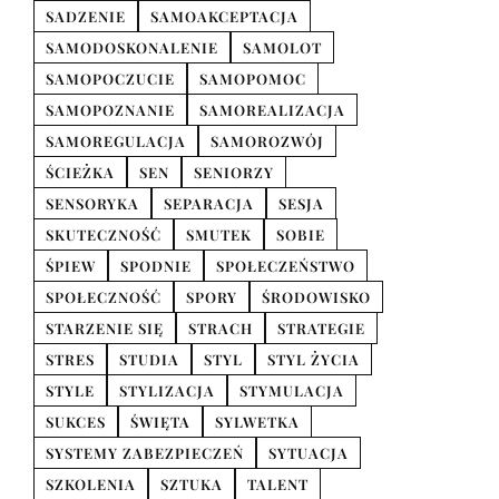
SADZENIE
SAMOAKCEPTACJA
SAMODOSKONALENIE
SAMOLOT
SAMOPOCZUCIE
SAMOPOMOC
SAMOPOZNANIE
SAMOREALIZACJA
SAMOREGULACJA
SAMOROZWÓJ
ŚCIEŻKA
SEN
SENIORZY
SENSORYKA
SEPARACJA
SESJA
SKUTECZNOŚĆ
SMUTEK
SOBIE
ŚPIEW
SPODNIE
SPOŁECZEŃSTWO
SPOŁECZNOŚĆ
SPORY
ŚRODOWISKO
STARZENIE SIĘ
STRACH
STRATEGIE
STRES
STUDIA
STYL
STYL ŻYCIA
STYLE
STYLIZACJA
STYMULACJA
SUKCES
ŚWIĘTA
SYLWETKA
SYSTEMY ZABEZPIECZEŃ
SYTUACJA
SZKOLENIA
SZTUKA
TALENT