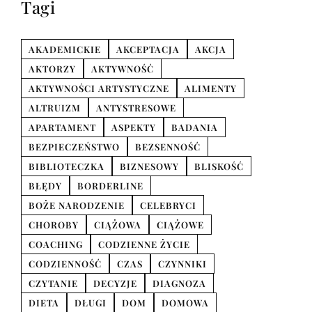
Tagi
AKADEMICKIE
AKCEPTACJA
AKCJA
AKTORZY
AKTYWNOŚĆ
AKTYWNOŚCI ARTYSTYCZNE
ALIMENTY
ALTRUIZM
ANTYSTRESOWE
APARTAMENT
ASPEKTY
BADANIA
BEZPIECZEŃSTWO
BEZSENNOŚĆ
BIBLIOTECZKA
BIZNESOWY
BLISKOŚĆ
BŁĘDY
BORDERLINE
BOŻE NARODZENIE
CELEBRYCI
CHOROBY
CIĄŻOWA
CIĄŻOWE
COACHING
CODZIENNE ŻYCIE
CODZIENNOŚĆ
CZAS
CZYNNIKI
CZYTANIE
DECYZJE
DIAGNOZA
DIETA
DŁUGI
DOM
DOMOWA