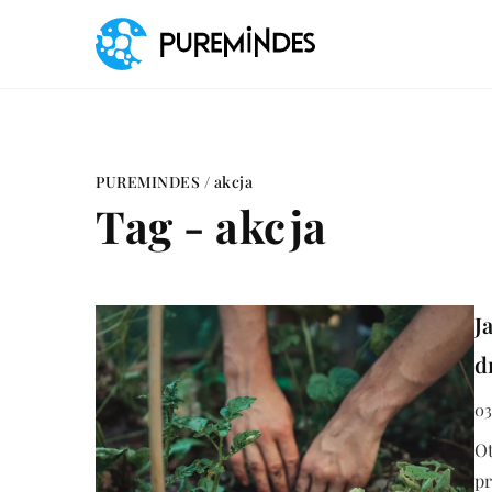
PUREMINDES
/
akcja
Tag - akcja
J
d
03
O
pr