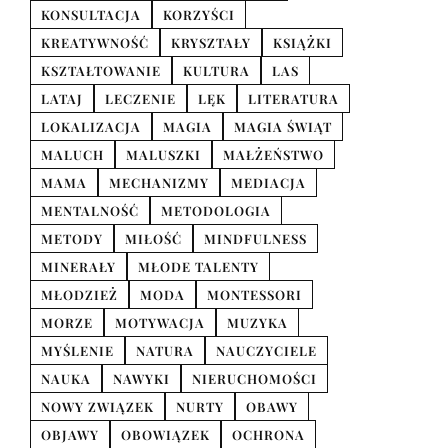
KONSULTACJA
KORZYŚCI
KREATYWNOŚĆ
KRYSZTAŁY
KSIĄŻKI
KSZTAŁTOWANIE
KULTURA
LAS
LATAJ
LECZENIE
LĘK
LITERATURA
LOKALIZACJA
MAGIA
MAGIA ŚWIĄT
MALUCH
MALUSZKI
MAŁŻEŃSTWO
MAMA
MECHANIZMY
MEDIACJA
MENTALNOŚĆ
METODOLOGIA
METODY
MIŁOŚĆ
MINDFULNESS
MINERAŁY
MŁODE TALENTY
MŁODZIEŻ
MODA
MONTESSORI
MORZE
MOTYWACJA
MUZYKA
MYŚLENIE
NATURA
NAUCZYCIELE
NAUKA
NAWYKI
NIERUCHOMOŚCI
NOWY ZWIĄZEK
NURTY
OBAWY
OBJAWY
OBOWIĄZEK
OCHRONA