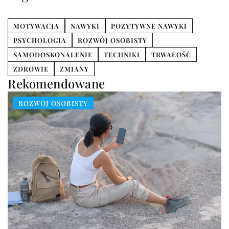
MOTYWACJA
NAWYKI
POZYTYWNE NAWYKI
PSYCHOLOGIA
ROZWÓJ OSOBISTY
SAMODOSKONALENIE
TECHNIKI
TRWAŁOŚĆ
ZDROWIE
ZMIANY
Rekomendowane
ROZWÓJ OSOBISTY