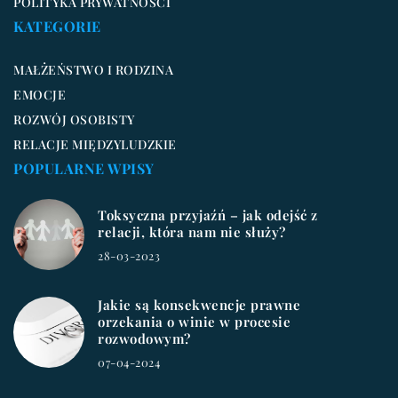
POLITYKA PRYWATNOŚCI
KATEGORIE
MAŁŻEŃSTWO I RODZINA
EMOCJE
ROZWÓJ OSOBISTY
RELACJE MIĘDZYLUDZKIE
POPULARNE WPISY
Toksyczna przyjaźń – jak odejść z
relacji, która nam nie służy?
28-03-2023
Jakie są konsekwencje prawne
orzekania o winie w procesie
rozwodowym?
07-04-2024