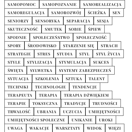
SAMOPOMOC
SAMOPOZNANIE
SAMOREALIZACJA
SAMOREGULACJA
SAMOROZWÓJ
ŚCIEŻKA
SEN
SENIORZY
SENSORYKA
SEPARACJA
SESJA
SKUTECZNOŚĆ
SMUTEK
SOBIE
ŚPIEW
SPODNIE
SPOŁECZEŃSTWO
SPOŁECZNOŚĆ
SPORY
ŚRODOWISKO
STARZENIE SIĘ
STRACH
STRATEGIE
STRES
STUDIA
STYL
STYL ŻYCIA
STYLE
STYLIZACJA
STYMULACJA
SUKCES
ŚWIĘTA
SYLWETKA
SYSTEMY ZABEZPIECZEŃ
SYTUACJA
SZKOLENIA
SZTUKA
TALENT
TECHNIKI
TECHNOLOGIE
TENDENCJE
TERAPEUTA
TERAPIA
TERAPIA DŹWIĘKIEM
TERAPIE
TOKSYCZNA
TRADYCJE
TRUDNOŚCI
TRWAŁOŚĆ
UBRANIA
UCZUCIA
UMIEJĘTNOŚCI
UMIEJĘTNOŚCI SPOŁECZNE
UNIKANIE
UROKI
UWAGA
WAKACJE
WARSZTATY
WIDOK
WIĘZI