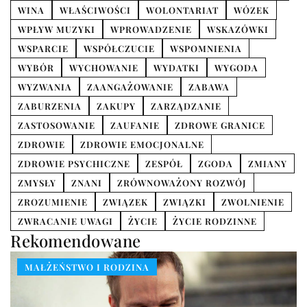
WINA
WŁAŚCIWOŚCI
WOLONTARIAT
WÓZEK
WPŁYW MUZYKI
WPROWADZENIE
WSKAZÓWKI
WSPARCIE
WSPÓŁCZUCIE
WSPOMNIENIA
WYBÓR
WYCHOWANIE
WYDATKI
WYGODA
WYZWANIA
ZAANGAŻOWANIE
ZABAWA
ZABURZENIA
ZAKUPY
ZARZĄDZANIE
ZASTOSOWANIE
ZAUFANIE
ZDROWE GRANICE
ZDROWIE
ZDROWIE EMOCJONALNE
ZDROWIE PSYCHICZNE
ZESPÓŁ
ZGODA
ZMIANY
ZMYSŁY
ZNANI
ZRÓWNOWAŻONY ROZWÓJ
ZROZUMIENIE
ZWIĄZEK
ZWIĄZKI
ZWOLNIENIE
ZWRACANIE UWAGI
ŻYCIE
ŻYCIE RODZINNE
Rekomendowane
MAŁŻEŃSTWO I RODZINA