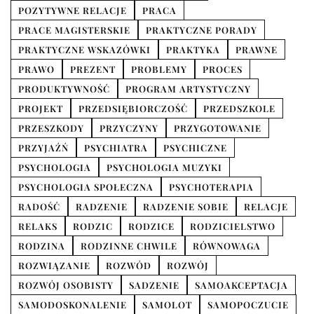
POZYTYWNE RELACJE
PRACA
PRACE MAGISTERSKIE
PRAKTYCZNE PORADY
PRAKTYCZNE WSKAZÓWKI
PRAKTYKA
PRAWNE
PRAWO
PREZENT
PROBLEMY
PROCES
PRODUKTYWNOŚĆ
PROGRAM ARTYSTYCZNY
PROJEKT
PRZEDSIĘBIORCZOŚĆ
PRZEDSZKOLE
PRZESZKODY
PRZYCZYNY
PRZYGOTOWANIE
PRZYJAŹŃ
PSYCHIATRA
PSYCHICZNE
PSYCHOLOGIA
PSYCHOLOGIA MUZYKI
PSYCHOLOGIA SPOŁECZNA
PSYCHOTERAPIA
RADOŚĆ
RADZENIE
RADZENIE SOBIE
RELACJE
RELAKS
RODZIC
RODZICE
RODZICIELSTWO
RODZINA
RODZINNE CHWILE
RÓWNOWAGA
ROZWIĄZANIE
ROZWÓD
ROZWÓJ
ROZWÓJ OSOBISTY
SADZENIE
SAMOAKCEPTACJA
SAMODOSKONALENIE
SAMOLOT
SAMOPOCZUCIE