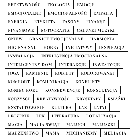
EFEKTYWNOŚĆ
EKOLOGIA
EMOCJE
EMOCJONALNE
EMOCJONALNOŚĆ
EMPATIA
ENERGIA
ETYKIETA
FASONY
FINANSE
FINANSOWE
FOTOGRAFIA
GATUNKI MUZYKI
GNIEW
GRANICE EMOCJONALNE
HARMONIA
HIGIENA SNU
HOBBY
INICJATYWY
INSPIRACJA
INSTALACJA
INTELIGENCJA EMOCJONALNA
INTELIGENTNY DOM
INTERAKCJE
INWESTYCJE
JOGA
KAMIENIE
KOBIETY
KOLOROWANKI
KOMFORT
KOMUNIKACJA
KONFLIKTY
KONIEC ROKU
KONSEKWENCJE
KONSULTACJA
KORZYŚCI
KREATYWNOŚĆ
KRYSZTAŁY
KSIĄŻKI
KSZTAŁTOWANIE
KULTURA
LAS
LATAJ
LECZENIE
LĘK
LITERATURA
LOKALIZACJA
MAGIA
MAGIA ŚWIĄT
MALUCH
MALUSZKI
MAŁŻEŃSTWO
MAMA
MECHANIZMY
MEDIACJA