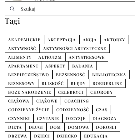
Tagi
AKADEMICKIE
AKCEPTACJA
AKCJA
AKTORZY
AKTYWNOŚĆ
AKTYWNOŚCI ARTYSTYCZNE
ALIMENTY
ALTRUIZM
ANTYSTRESOWE
APARTAMENT
ASPEKTY
BADANIA
BEZPIECZEŃSTWO
BEZSENNOŚĆ
BIBLIOTECZKA
BIZNESOWY
BLISKOŚĆ
BŁĘDY
BORDERLINE
BOŻE NARODZENIE
CELEBRYCI
CHOROBY
CIĄŻOWA
CIĄŻOWE
COACHING
CODZIENNE ŻYCIE
CODZIENNOŚĆ
CZAS
CZYNNIKI
CZYTANIE
DECYZJE
DIAGNOZA
DIETA
DŁUGI
DOM
DOMOWA
DOROSLI
DRZEWA
DZIECI
DZIECKO
EDUKACJA