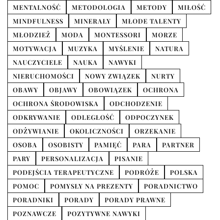
MENTALNOŚĆ
METODOLOGIA
METODY
MIŁOŚĆ
MINDFULNESS
MINERAŁY
MŁODE TALENTY
MŁODZIEŻ
MODA
MONTESSORI
MORZE
MOTYWACJA
MUZYKA
MYŚLENIE
NATURA
NAUCZYCIELE
NAUKA
NAWYKI
NIERUCHOMOŚCI
NOWY ZWIĄZEK
NURTY
OBAWY
OBJAWY
OBOWIĄZEK
OCHRONA
OCHRONA ŚRODOWISKA
ODCHODZENIE
ODKRYWANIE
ODLEGŁOŚĆ
ODPOCZYNEK
ODŻYWIANIE
OKOLICZNOŚCI
ORZEKANIE
OSOBA
OSOBISTY
PAMIĘĆ
PARA
PARTNER
PARY
PERSONALIZACJA
PISANIE
PODEJŚCIA TERAPEUTYCZNE
PODRÓŻE
POLSKA
POMOC
POMYSŁY NA PREZENTY
PORADNICTWO
PORADNIKI
PORADY
PORADY PRAWNE
POZNAWCZE
POZYTYWNE NAWYKI