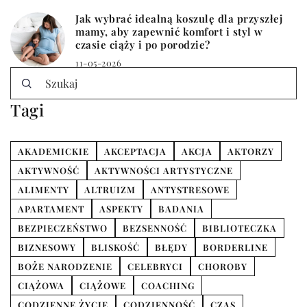
Jak wybrać idealną koszulę dla przyszłej
mamy, aby zapewnić komfort i styl w
czasie ciąży i po porodzie?
11-05-2026
Tagi
AKADEMICKIE
AKCEPTACJA
AKCJA
AKTORZY
AKTYWNOŚĆ
AKTYWNOŚCI ARTYSTYCZNE
ALIMENTY
ALTRUIZM
ANTYSTRESOWE
APARTAMENT
ASPEKTY
BADANIA
BEZPIECZEŃSTWO
BEZSENNOŚĆ
BIBLIOTECZKA
BIZNESOWY
BLISKOŚĆ
BŁĘDY
BORDERLINE
BOŻE NARODZENIE
CELEBRYCI
CHOROBY
CIĄŻOWA
CIĄŻOWE
COACHING
CODZIENNE ŻYCIE
CODZIENNOŚĆ
CZAS