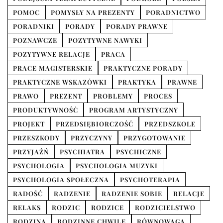
POMOC
POMYSŁY NA PREZENTY
PORADNICTWO
PORADNIKI
PORADY
PORADY PRAWNE
POZNAWCZE
POZYTYWNE NAWYKI
POZYTYWNE RELACJE
PRACA
PRACE MAGISTERSKIE
PRAKTYCZNE PORADY
PRAKTYCZNE WSKAZÓWKI
PRAKTYKA
PRAWNE
PRAWO
PREZENT
PROBLEMY
PROCES
PRODUKTYWNOŚĆ
PROGRAM ARTYSTYCZNY
PROJEKT
PRZEDSIĘBIORCZOŚĆ
PRZEDSZKOLE
PRZESZKODY
PRZYCZYNY
PRZYGOTOWANIE
PRZYJAŹŃ
PSYCHIATRA
PSYCHICZNE
PSYCHOLOGIA
PSYCHOLOGIA MUZYKI
PSYCHOLOGIA SPOŁECZNA
PSYCHOTERAPIA
RADOŚĆ
RADZENIE
RADZENIE SOBIE
RELACJE
RELAKS
RODZIC
RODZICE
RODZICIELSTWO
RODZINA
RODZINNE CHWILE
RÓWNOWAGA