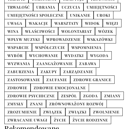
TRWAŁOŚĆ
UBRANIA
UCZUCIA
UMIEJĘTNOŚCI
UMIEJĘTNOŚCI SPOŁECZNE
UNIKANIE
UROKI
UWAGA
WAKACJE
WARSZTATY
WIDOK
WIĘZI
WINA
WŁAŚCIWOŚCI
WOLONTARIAT
WÓZEK
WPŁYW MUZYKI
WPROWADZENIE
WSKAZÓWKI
WSPARCIE
WSPÓŁCZUCIE
WSPOMNIENIA
WYBÓR
WYCHOWANIE
WYDATKI
WYGODA
WYZWANIA
ZAANGAŻOWANIE
ZABAWA
ZABURZENIA
ZAKUPY
ZARZĄDZANIE
ZASTOSOWANIE
ZAUFANIE
ZDROWE GRANICE
ZDROWIE
ZDROWIE EMOCJONALNE
ZDROWIE PSYCHICZNE
ZESPÓŁ
ZGODA
ZMIANY
ZMYSŁY
ZNANI
ZRÓWNOWAŻONY ROZWÓJ
ZROZUMIENIE
ZWIĄZEK
ZWIĄZKI
ZWOLNIENIE
ZWRACANIE UWAGI
ŻYCIE
ŻYCIE RODZINNE
Rekomendowane