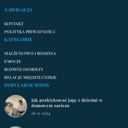
NAWIGACJA
KONTAKT
POLITYKA PRYWATNOŚCI
KATEGORIE
MAŁŻEŃSTWO I RODZINA
EMOCJE
ROZWÓJ OSOBISTY
RELACJE MIĘDZYLUDZKIE
POPULARNE WPISY
Jak praktykować jogę z dziećmi w
domowym zaciszu
18-11-2024