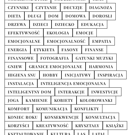
CZYNNIKI
CZYTANIE
DECYZJE
DIAGNOZA
DIETA
DŁUGI
DOM
DOMOWA
DOROSLI
DRZEWA
DZIECI
DZIECKO
EDUKACJA
EFEKTYWNOŚĆ
EKOLOGIA
EMOCJE
EMOCJONALNE
EMOCJONALNOŚĆ
EMPATIA
ENERGIA
ETYKIETA
FASONY
FINANSE
FINANSOWE
FOTOGRAFIA
GATUNKI MUZYKI
GNIEW
GRANICE EMOCJONALNE
HARMONIA
HIGIENA SNU
HOBBY
INICJATYWY
INSPIRACJA
INSTALACJA
INTELIGENCJA EMOCJONALNA
INTELIGENTNY DOM
INTERAKCJE
INWESTYCJE
JOGA
KAMIENIE
KOBIETY
KOLOROWANKI
KOMFORT
KOMUNIKACJA
KONFLIKTY
KONIEC ROKU
KONSEKWENCJE
KONSULTACJA
KORZYŚCI
KREATYWNOŚĆ
KRYSZTAŁY
KSIĄŻKI
KSZTAŁTOWANIE
KULTURA
LAS
LATAJ