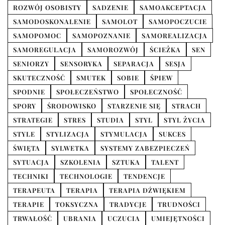
ROZWÓJ OSOBISTY
SADZENIE
SAMOAKCEPTACJA
SAMODOSKONALENIE
SAMOLOT
SAMOPOCZUCIE
SAMOPOMOC
SAMOPOZNANIE
SAMOREALIZACJA
SAMOREGULACJA
SAMOROZWÓJ
ŚCIEŻKA
SEN
SENIORZY
SENSORYKA
SEPARACJA
SESJA
SKUTECZNOŚĆ
SMUTEK
SOBIE
ŚPIEW
SPODNIE
SPOŁECZEŃSTWO
SPOŁECZNOŚĆ
SPORY
ŚRODOWISKO
STARZENIE SIĘ
STRACH
STRATEGIE
STRES
STUDIA
STYL
STYL ŻYCIA
STYLE
STYLIZACJA
STYMULACJA
SUKCES
ŚWIĘTA
SYLWETKA
SYSTEMY ZABEZPIECZEŃ
SYTUACJA
SZKOLENIA
SZTUKA
TALENT
TECHNIKI
TECHNOLOGIE
TENDENCJE
TERAPEUTA
TERAPIA
TERAPIA DŹWIĘKIEM
TERAPIE
TOKSYCZNA
TRADYCJE
TRUDNOŚCI
TRWAŁOŚĆ
UBRANIA
UCZUCIA
UMIEJĘTNOŚCI