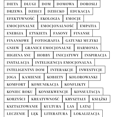
DIETA
DŁUGI
DOM
DOMOWA
DOROSLI
DRZEWA
DZIECI
DZIECKO
EDUKACJA
EFEKTYWNOŚĆ
EKOLOGIA
EMOCJE
EMOCJONALNE
EMOCJONALNOŚĆ
EMPATIA
ENERGIA
ETYKIETA
FASONY
FINANSE
FINANSOWE
FOTOGRAFIA
GATUNKI MUZYKI
GNIEW
GRANICE EMOCJONALNE
HARMONIA
HIGIENA SNU
HOBBY
INICJATYWY
INSPIRACJA
INSTALACJA
INTELIGENCJA EMOCJONALNA
INTELIGENTNY DOM
INTERAKCJE
INWESTYCJE
JOGA
KAMIENIE
KOBIETY
KOLOROWANKI
KOMFORT
KOMUNIKACJA
KONFLIKTY
KONIEC ROKU
KONSEKWENCJE
KONSULTACJA
KORZYŚCI
KREATYWNOŚĆ
KRYSZTAŁY
KSIĄŻKI
KSZTAŁTOWANIE
KULTURA
LAS
LATAJ
LECZENIE
LĘK
LITERATURA
LOKALIZACJA