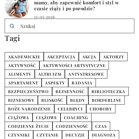
mamy, aby zapewnić komfort i styl w
czasie ciąży i po porodzie?
11-05-2026
Tagi
AKADEMICKIE
AKCEPTACJA
AKCJA
AKTORZY
AKTYWNOŚĆ
AKTYWNOŚCI ARTYSTYCZNE
ALIMENTY
ALTRUIZM
ANTYSTRESOWE
APARTAMENT
ASPEKTY
BADANIA
BEZPIECZEŃSTWO
BEZSENNOŚĆ
BIBLIOTECZKA
BIZNESOWY
BLISKOŚĆ
BŁĘDY
BORDERLINE
BOŻE NARODZENIE
CELEBRYCI
CHOROBY
CIĄŻOWA
CIĄŻOWE
COACHING
CODZIENNE ŻYCIE
CODZIENNOŚĆ
CZAS
CZYNNIKI
CZYTANIE
DECYZJE
DIAGNOZA