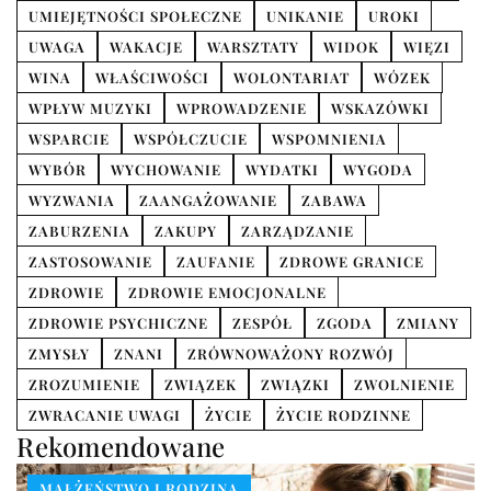
UMIEJĘTNOŚCI SPOŁECZNE
UNIKANIE
UROKI
UWAGA
WAKACJE
WARSZTATY
WIDOK
WIĘZI
WINA
WŁAŚCIWOŚCI
WOLONTARIAT
WÓZEK
WPŁYW MUZYKI
WPROWADZENIE
WSKAZÓWKI
WSPARCIE
WSPÓŁCZUCIE
WSPOMNIENIA
WYBÓR
WYCHOWANIE
WYDATKI
WYGODA
WYZWANIA
ZAANGAŻOWANIE
ZABAWA
ZABURZENIA
ZAKUPY
ZARZĄDZANIE
ZASTOSOWANIE
ZAUFANIE
ZDROWE GRANICE
ZDROWIE
ZDROWIE EMOCJONALNE
ZDROWIE PSYCHICZNE
ZESPÓŁ
ZGODA
ZMIANY
ZMYSŁY
ZNANI
ZRÓWNOWAŻONY ROZWÓJ
ZROZUMIENIE
ZWIĄZEK
ZWIĄZKI
ZWOLNIENIE
ZWRACANIE UWAGI
ŻYCIE
ŻYCIE RODZINNE
Rekomendowane
MAŁŻEŃSTWO I RODZINA