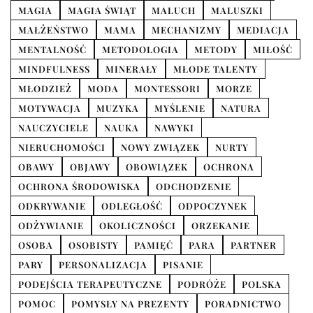
MAGIA
MAGIA ŚWIĄT
MALUCH
MALUSZKI
MAŁŻEŃSTWO
MAMA
MECHANIZMY
MEDIACJA
MENTALNOŚĆ
METODOLOGIA
METODY
MIŁOŚĆ
MINDFULNESS
MINERAŁY
MŁODE TALENTY
MŁODZIEŻ
MODA
MONTESSORI
MORZE
MOTYWACJA
MUZYKA
MYŚLENIE
NATURA
NAUCZYCIELE
NAUKA
NAWYKI
NIERUCHOMOŚCI
NOWY ZWIĄZEK
NURTY
OBAWY
OBJAWY
OBOWIĄZEK
OCHRONA
OCHRONA ŚRODOWISKA
ODCHODZENIE
ODKRYWANIE
ODLEGŁOŚĆ
ODPOCZYNEK
ODŻYWIANIE
OKOLICZNOŚCI
ORZEKANIE
OSOBA
OSOBISTY
PAMIĘĆ
PARA
PARTNER
PARY
PERSONALIZACJA
PISANIE
PODEJŚCIA TERAPEUTYCZNE
PODRÓŻE
POLSKA
POMOC
POMYSŁY NA PREZENTY
PORADNICTWO