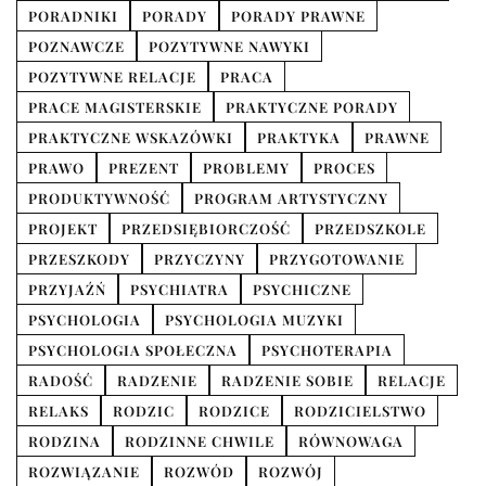
PORADNIKI
PORADY
PORADY PRAWNE
POZNAWCZE
POZYTYWNE NAWYKI
POZYTYWNE RELACJE
PRACA
PRACE MAGISTERSKIE
PRAKTYCZNE PORADY
PRAKTYCZNE WSKAZÓWKI
PRAKTYKA
PRAWNE
PRAWO
PREZENT
PROBLEMY
PROCES
PRODUKTYWNOŚĆ
PROGRAM ARTYSTYCZNY
PROJEKT
PRZEDSIĘBIORCZOŚĆ
PRZEDSZKOLE
PRZESZKODY
PRZYCZYNY
PRZYGOTOWANIE
PRZYJAŹŃ
PSYCHIATRA
PSYCHICZNE
PSYCHOLOGIA
PSYCHOLOGIA MUZYKI
PSYCHOLOGIA SPOŁECZNA
PSYCHOTERAPIA
RADOŚĆ
RADZENIE
RADZENIE SOBIE
RELACJE
RELAKS
RODZIC
RODZICE
RODZICIELSTWO
RODZINA
RODZINNE CHWILE
RÓWNOWAGA
ROZWIĄZANIE
ROZWÓD
ROZWÓJ