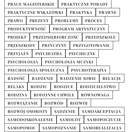
PRACE MAGISTERSKIE
PRAKTYCZNE PORADY
PRAKTYCZNE WSKAZÓWKI
PRAKTYKA
PRAWNE
PRAWO
PREZENT
PROBLEMY
PROCES
PRODUKTYWNOŚĆ
PROGRAM ARTYSTYCZNY
PROJEKT
PRZEDSIĘBIORCZOŚĆ
PRZEDSZKOLE
PRZESZKODY
PRZYCZYNY
PRZYGOTOWANIE
PRZYJAŹŃ
PSYCHIATRA
PSYCHICZNE
PSYCHOLOGIA
PSYCHOLOGIA MUZYKI
PSYCHOLOGIA SPOŁECZNA
PSYCHOTERAPIA
RADOŚĆ
RADZENIE
RADZENIE SOBIE
RELACJE
RELAKS
RODZIC
RODZICE
RODZICIELSTWO
RODZINA
RODZINNE CHWILE
RÓWNOWAGA
ROZWIĄZANIE
ROZWÓD
ROZWÓJ
ROZWÓJ OSOBISTY
SADZENIE
SAMOAKCEPTACJA
SAMODOSKONALENIE
SAMOLOT
SAMOPOCZUCIE
SAMOPOMOC
SAMOPOZNANIE
SAMOREALIZACJA