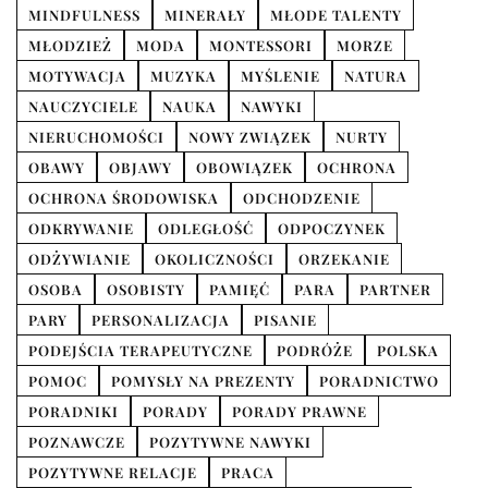
MINDFULNESS
MINERAŁY
MŁODE TALENTY
MŁODZIEŻ
MODA
MONTESSORI
MORZE
MOTYWACJA
MUZYKA
MYŚLENIE
NATURA
NAUCZYCIELE
NAUKA
NAWYKI
NIERUCHOMOŚCI
NOWY ZWIĄZEK
NURTY
OBAWY
OBJAWY
OBOWIĄZEK
OCHRONA
OCHRONA ŚRODOWISKA
ODCHODZENIE
ODKRYWANIE
ODLEGŁOŚĆ
ODPOCZYNEK
ODŻYWIANIE
OKOLICZNOŚCI
ORZEKANIE
OSOBA
OSOBISTY
PAMIĘĆ
PARA
PARTNER
PARY
PERSONALIZACJA
PISANIE
PODEJŚCIA TERAPEUTYCZNE
PODRÓŻE
POLSKA
POMOC
POMYSŁY NA PREZENTY
PORADNICTWO
PORADNIKI
PORADY
PORADY PRAWNE
POZNAWCZE
POZYTYWNE NAWYKI
POZYTYWNE RELACJE
PRACA