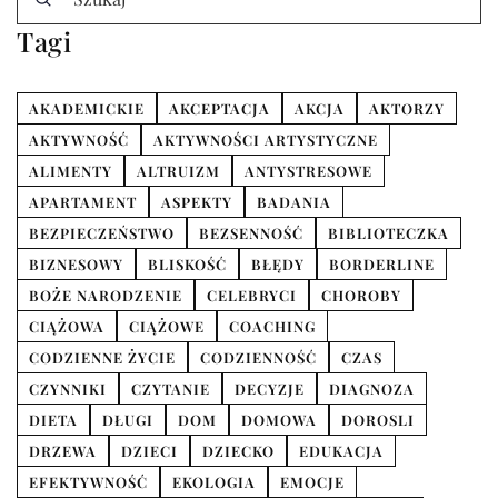
Tagi
AKADEMICKIE
AKCEPTACJA
AKCJA
AKTORZY
AKTYWNOŚĆ
AKTYWNOŚCI ARTYSTYCZNE
ALIMENTY
ALTRUIZM
ANTYSTRESOWE
APARTAMENT
ASPEKTY
BADANIA
BEZPIECZEŃSTWO
BEZSENNOŚĆ
BIBLIOTECZKA
BIZNESOWY
BLISKOŚĆ
BŁĘDY
BORDERLINE
BOŻE NARODZENIE
CELEBRYCI
CHOROBY
CIĄŻOWA
CIĄŻOWE
COACHING
CODZIENNE ŻYCIE
CODZIENNOŚĆ
CZAS
CZYNNIKI
CZYTANIE
DECYZJE
DIAGNOZA
DIETA
DŁUGI
DOM
DOMOWA
DOROSLI
DRZEWA
DZIECI
DZIECKO
EDUKACJA
EFEKTYWNOŚĆ
EKOLOGIA
EMOCJE