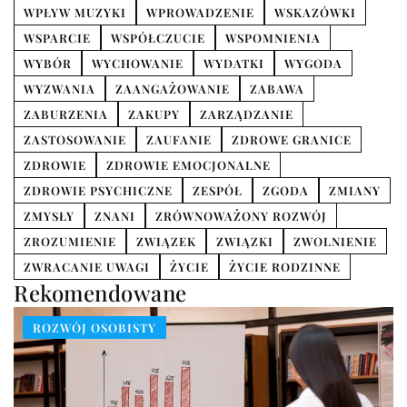
WPŁYW MUZYKI
WPROWADZENIE
WSKAZÓWKI
WSPARCIE
WSPÓŁCZUCIE
WSPOMNIENIA
WYBÓR
WYCHOWANIE
WYDATKI
WYGODA
WYZWANIA
ZAANGAŻOWANIE
ZABAWA
ZABURZENIA
ZAKUPY
ZARZĄDZANIE
ZASTOSOWANIE
ZAUFANIE
ZDROWE GRANICE
ZDROWIE
ZDROWIE EMOCJONALNE
ZDROWIE PSYCHICZNE
ZESPÓŁ
ZGODA
ZMIANY
ZMYSŁY
ZNANI
ZRÓWNOWAŻONY ROZWÓJ
ZROZUMIENIE
ZWIĄZEK
ZWIĄZKI
ZWOLNIENIE
ZWRACANIE UWAGI
ŻYCIE
ŻYCIE RODZINNE
Rekomendowane
ROZWÓJ OSOBISTY