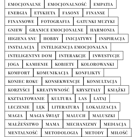
EMOCJONALNE
EMOCJONALNOŚĆ
EMPATIA
ENERGIA
ETYKIETA
FASONY
FINANSE
FINANSOWE
FOTOGRAFIA
GATUNKI MUZYKI
GNIEW
GRANICE EMOCJONALNE
HARMONIA
HIGIENA SNU
HOBBY
INICJATYWY
INSPIRACJA
INSTALACJA
INTELIGENCJA EMOCJONALNA
INTELIGENTNY DOM
INTERAKCJE
INWESTYCJE
JOGA
KAMIENIE
KOBIETY
KOLOROWANKI
KOMFORT
KOMUNIKACJA
KONFLIKTY
KONIEC ROKU
KONSEKWENCJE
KONSULTACJA
KORZYŚCI
KREATYWNOŚĆ
KRYSZTAŁY
KSIĄŻKI
KSZTAŁTOWANIE
KULTURA
LAS
LATAJ
LECZENIE
LĘK
LITERATURA
LOKALIZACJA
MAGIA
MAGIA ŚWIĄT
MALUCH
MALUSZKI
MAŁŻEŃSTWO
MAMA
MECHANIZMY
MEDIACJA
MENTALNOŚĆ
METODOLOGIA
METODY
MIŁOŚĆ