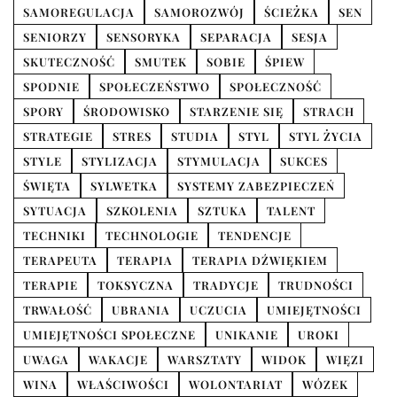
SAMOREGULACJA
SAMOROZWÓJ
ŚCIEŻKA
SEN
SENIORZY
SENSORYKA
SEPARACJA
SESJA
SKUTECZNOŚĆ
SMUTEK
SOBIE
ŚPIEW
SPODNIE
SPOŁECZEŃSTWO
SPOŁECZNOŚĆ
SPORY
ŚRODOWISKO
STARZENIE SIĘ
STRACH
STRATEGIE
STRES
STUDIA
STYL
STYL ŻYCIA
STYLE
STYLIZACJA
STYMULACJA
SUKCES
ŚWIĘTA
SYLWETKA
SYSTEMY ZABEZPIECZEŃ
SYTUACJA
SZKOLENIA
SZTUKA
TALENT
TECHNIKI
TECHNOLOGIE
TENDENCJE
TERAPEUTA
TERAPIA
TERAPIA DŹWIĘKIEM
TERAPIE
TOKSYCZNA
TRADYCJE
TRUDNOŚCI
TRWAŁOŚĆ
UBRANIA
UCZUCIA
UMIEJĘTNOŚCI
UMIEJĘTNOŚCI SPOŁECZNE
UNIKANIE
UROKI
UWAGA
WAKACJE
WARSZTATY
WIDOK
WIĘZI
WINA
WŁAŚCIWOŚCI
WOLONTARIAT
WÓZEK