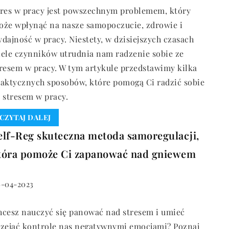
tres w pracy jest powszechnym problemem, który
oże wpłynąć na nasze samopoczucie, zdrowie i
dajność w pracy. Niestety, w dzisiejszych czasach
ele czynników utrudnia nam radzenie sobie ze
resem w pracy. W tym artykule przedstawimy kilka
aktycznych sposobów, które pomogą Ci radzić sobie
 stresem w pracy.
CZYTAJ DALEJ
elf-Reg skuteczna metoda samoregulacji,
tóra pomoże Ci zapanować nad gniewem
-04-2023
cesz nauczyć się panować nad stresem i umieć
rzejać kontrolę nas negatywnymi emocjami? Poznaj