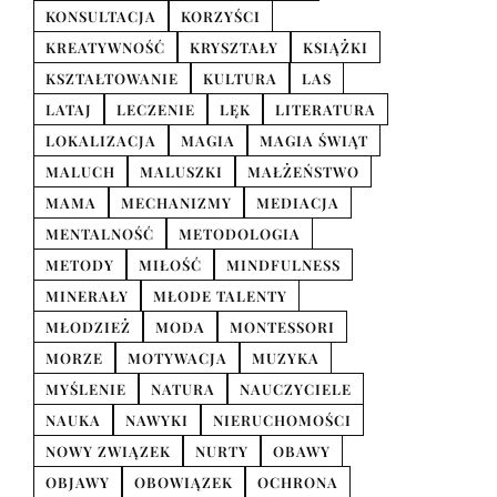
KONSULTACJA
KORZYŚCI
KREATYWNOŚĆ
KRYSZTAŁY
KSIĄŻKI
KSZTAŁTOWANIE
KULTURA
LAS
LATAJ
LECZENIE
LĘK
LITERATURA
LOKALIZACJA
MAGIA
MAGIA ŚWIĄT
MALUCH
MALUSZKI
MAŁŻEŃSTWO
MAMA
MECHANIZMY
MEDIACJA
MENTALNOŚĆ
METODOLOGIA
METODY
MIŁOŚĆ
MINDFULNESS
MINERAŁY
MŁODE TALENTY
MŁODZIEŻ
MODA
MONTESSORI
MORZE
MOTYWACJA
MUZYKA
MYŚLENIE
NATURA
NAUCZYCIELE
NAUKA
NAWYKI
NIERUCHOMOŚCI
NOWY ZWIĄZEK
NURTY
OBAWY
OBJAWY
OBOWIĄZEK
OCHRONA