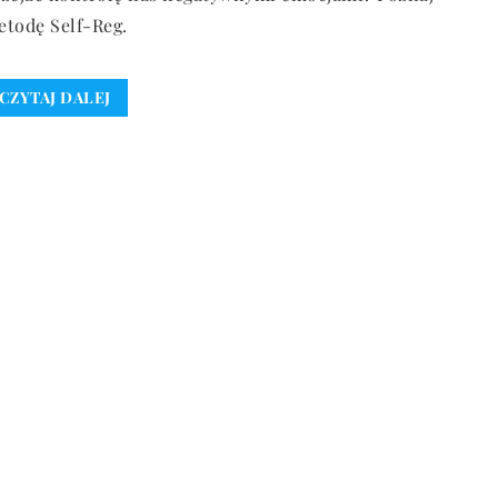
todę Self-Reg.
CZYTAJ DALEJ