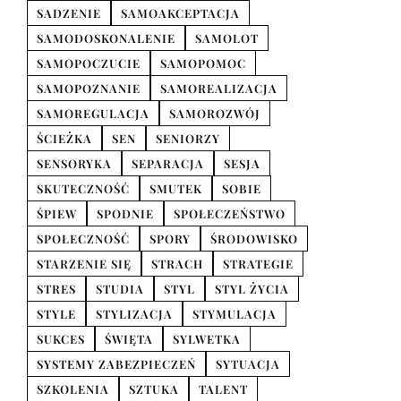
SADZENIE
SAMOAKCEPTACJA
SAMODOSKONALENIE
SAMOLOT
SAMOPOCZUCIE
SAMOPOMOC
SAMOPOZNANIE
SAMOREALIZACJA
SAMOREGULACJA
SAMOROZWÓJ
ŚCIEŻKA
SEN
SENIORZY
SENSORYKA
SEPARACJA
SESJA
SKUTECZNOŚĆ
SMUTEK
SOBIE
ŚPIEW
SPODNIE
SPOŁECZEŃSTWO
SPOŁECZNOŚĆ
SPORY
ŚRODOWISKO
STARZENIE SIĘ
STRACH
STRATEGIE
STRES
STUDIA
STYL
STYL ŻYCIA
STYLE
STYLIZACJA
STYMULACJA
SUKCES
ŚWIĘTA
SYLWETKA
SYSTEMY ZABEZPIECZEŃ
SYTUACJA
SZKOLENIA
SZTUKA
TALENT