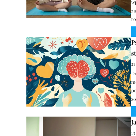
w
za
ro
P
s
21
Do
mo
po
so
J
13