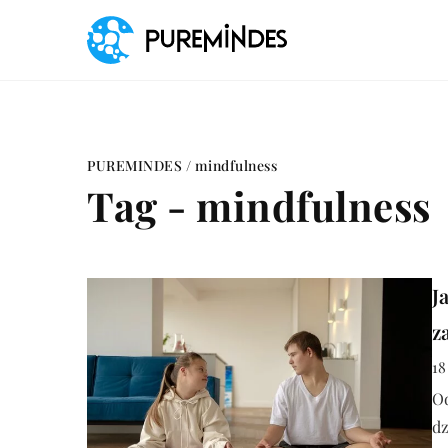
PUREMINDES
/
mindfulness
Tag - mindfulness
J
z
18
Od
d