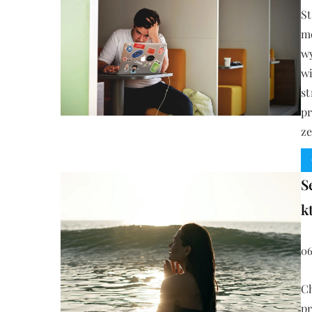
S
m
wy
wi
st
pr
ze
S
k
06
Ch
p