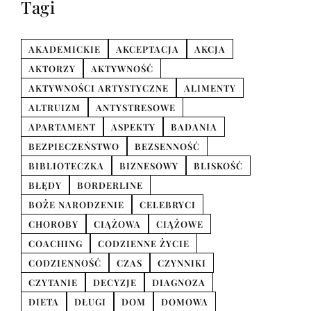
Tagi
AKADEMICKIE
AKCEPTACJA
AKCJA
AKTORZY
AKTYWNOŚĆ
AKTYWNOŚCI ARTYSTYCZNE
ALIMENTY
ALTRUIZM
ANTYSTRESOWE
APARTAMENT
ASPEKTY
BADANIA
BEZPIECZEŃSTWO
BEZSENNOŚĆ
BIBLIOTECZKA
BIZNESOWY
BLISKOŚĆ
BŁĘDY
BORDERLINE
BOŻE NARODZENIE
CELEBRYCI
CHOROBY
CIĄŻOWA
CIĄŻOWE
COACHING
CODZIENNE ŻYCIE
CODZIENNOŚĆ
CZAS
CZYNNIKI
CZYTANIE
DECYZJE
DIAGNOZA
DIETA
DŁUGI
DOM
DOMOWA