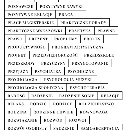
POZNAWCZE
POZYTYWNE NAWYKI
POZYTYWNE RELACJE
PRACA
PRACE MAGISTERSKIE
PRAKTYCZNE PORADY
PRAKTYCZNE WSKAZÓWKI
PRAKTYKA
PRAWNE
PRAWO
PREZENT
PROBLEMY
PROCES
PRODUKTYWNOŚĆ
PROGRAM ARTYSTYCZNY
PROJEKT
PRZEDSIĘBIORCZOŚĆ
PRZEDSZKOLE
PRZESZKODY
PRZYCZYNY
PRZYGOTOWANIE
PRZYJAŹŃ
PSYCHIATRA
PSYCHICZNE
PSYCHOLOGIA
PSYCHOLOGIA MUZYKI
PSYCHOLOGIA SPOŁECZNA
PSYCHOTERAPIA
RADOŚĆ
RADZENIE
RADZENIE SOBIE
RELACJE
RELAKS
RODZIC
RODZICE
RODZICIELSTWO
RODZINA
RODZINNE CHWILE
RÓWNOWAGA
ROZWIĄZANIE
ROZWÓD
ROZWÓJ
ROZWÓJ OSOBISTY
SADZENIE
SAMOAKCEPTACJA