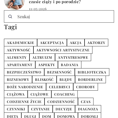
czasie ciąży i po porodzie?
11-05-2026
Tagi
AKADEMICKIE
AKCEPTACJA
AKCJA
AKTORZY
AKTYWNOŚĆ
AKTYWNOŚCI ARTYSTYCZNE
ALIMENTY
ALTRUIZM
ANTYSTRESOWE
APARTAMENT
ASPEKTY
BADANIA
BEZPIECZEŃSTWO
BEZSENNOŚĆ
BIBLIOTECZKA
BIZNESOWY
BLISKOŚĆ
BŁĘDY
BORDERLINE
BOŻE NARODZENIE
CELEBRYCI
CHOROBY
CIĄŻOWA
CIĄŻOWE
COACHING
CODZIENNE ŻYCIE
CODZIENNOŚĆ
CZAS
CZYNNIKI
CZYTANIE
DECYZJE
DIAGNOZA
DIETA
DŁUGI
DOM
DOMOWA
DOROSLI