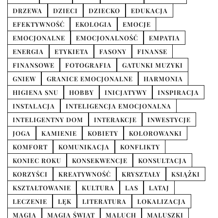
DRZEWA
DZIECI
DZIECKO
EDUKACJA
EFEKTYWNOŚĆ
EKOLOGIA
EMOCJE
EMOCJONALNE
EMOCJONALNOŚĆ
EMPATIA
ENERGIA
ETYKIETA
FASONY
FINANSE
FINANSOWE
FOTOGRAFIA
GATUNKI MUZYKI
GNIEW
GRANICE EMOCJONALNE
HARMONIA
HIGIENA SNU
HOBBY
INICJATYWY
INSPIRACJA
INSTALACJA
INTELIGENCJA EMOCJONALNA
INTELIGENTNY DOM
INTERAKCJE
INWESTYCJE
JOGA
KAMIENIE
KOBIETY
KOLOROWANKI
KOMFORT
KOMUNIKACJA
KONFLIKTY
KONIEC ROKU
KONSEKWENCJE
KONSULTACJA
KORZYŚCI
KREATYWNOŚĆ
KRYSZTAŁY
KSIĄŻKI
KSZTAŁTOWANIE
KULTURA
LAS
LATAJ
LECZENIE
LĘK
LITERATURA
LOKALIZACJA
MAGIA
MAGIA ŚWIĄT
MALUCH
MALUSZKI