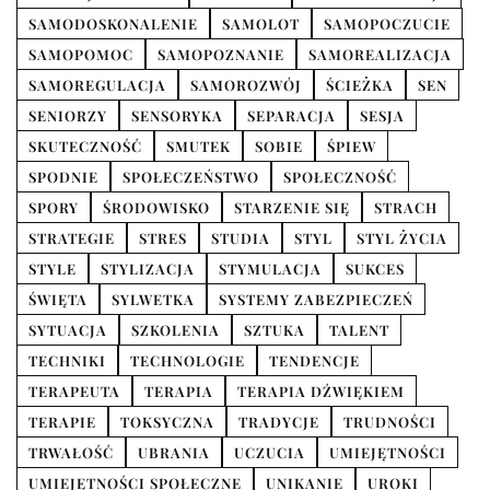
SAMODOSKONALENIE
SAMOLOT
SAMOPOCZUCIE
SAMOPOMOC
SAMOPOZNANIE
SAMOREALIZACJA
SAMOREGULACJA
SAMOROZWÓJ
ŚCIEŻKA
SEN
SENIORZY
SENSORYKA
SEPARACJA
SESJA
SKUTECZNOŚĆ
SMUTEK
SOBIE
ŚPIEW
SPODNIE
SPOŁECZEŃSTWO
SPOŁECZNOŚĆ
SPORY
ŚRODOWISKO
STARZENIE SIĘ
STRACH
STRATEGIE
STRES
STUDIA
STYL
STYL ŻYCIA
STYLE
STYLIZACJA
STYMULACJA
SUKCES
ŚWIĘTA
SYLWETKA
SYSTEMY ZABEZPIECZEŃ
SYTUACJA
SZKOLENIA
SZTUKA
TALENT
TECHNIKI
TECHNOLOGIE
TENDENCJE
TERAPEUTA
TERAPIA
TERAPIA DŹWIĘKIEM
TERAPIE
TOKSYCZNA
TRADYCJE
TRUDNOŚCI
TRWAŁOŚĆ
UBRANIA
UCZUCIA
UMIEJĘTNOŚCI
UMIEJĘTNOŚCI SPOŁECZNE
UNIKANIE
UROKI