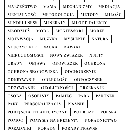
MAŁŻEŃSTWO
MAMA
MECHANIZMY
MEDIACJA
MENTALNOŚĆ
METODOLOGIA
METODY
MIŁOŚĆ
MINDFULNESS
MINERAŁY
MŁODE TALENTY
MŁODZIEŻ
MODA
MONTESSORI
MORZE
MOTYWACJA
MUZYKA
MYŚLENIE
NATURA
NAUCZYCIELE
NAUKA
NAWYKI
NIERUCHOMOŚCI
NOWY ZWIĄZEK
NURTY
OBAWY
OBJAWY
OBOWIĄZEK
OCHRONA
OCHRONA ŚRODOWISKA
ODCHODZENIE
ODKRYWANIE
ODLEGŁOŚĆ
ODPOCZYNEK
ODŻYWIANIE
OKOLICZNOŚCI
ORZEKANIE
OSOBA
OSOBISTY
PAMIĘĆ
PARA
PARTNER
PARY
PERSONALIZACJA
PISANIE
PODEJŚCIA TERAPEUTYCZNE
PODRÓŻE
POLSKA
POMOC
POMYSŁY NA PREZENTY
PORADNICTWO
PORADNIKI
PORADY
PORADY PRAWNE