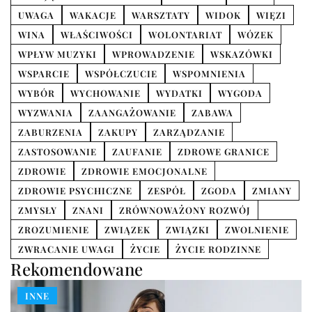
UWAGA
WAKACJE
WARSZTATY
WIDOK
WIĘZI
WINA
WŁAŚCIWOŚCI
WOLONTARIAT
WÓZEK
WPŁYW MUZYKI
WPROWADZENIE
WSKAZÓWKI
WSPARCIE
WSPÓŁCZUCIE
WSPOMNIENIA
WYBÓR
WYCHOWANIE
WYDATKI
WYGODA
WYZWANIA
ZAANGAŻOWANIE
ZABAWA
ZABURZENIA
ZAKUPY
ZARZĄDZANIE
ZASTOSOWANIE
ZAUFANIE
ZDROWE GRANICE
ZDROWIE
ZDROWIE EMOCJONALNE
ZDROWIE PSYCHICZNE
ZESPÓŁ
ZGODA
ZMIANY
ZMYSŁY
ZNANI
ZRÓWNOWAŻONY ROZWÓJ
ZROZUMIENIE
ZWIĄZEK
ZWIĄZKI
ZWOLNIENIE
ZWRACANIE UWAGI
ŻYCIE
ŻYCIE RODZINNE
Rekomendowane
INNE