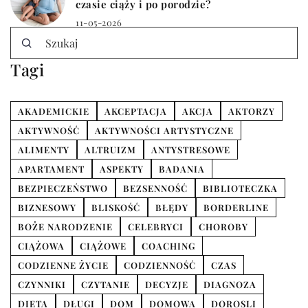
czasie ciąży i po porodzie?
11-05-2026
Tagi
AKADEMICKIE
AKCEPTACJA
AKCJA
AKTORZY
AKTYWNOŚĆ
AKTYWNOŚCI ARTYSTYCZNE
ALIMENTY
ALTRUIZM
ANTYSTRESOWE
APARTAMENT
ASPEKTY
BADANIA
BEZPIECZEŃSTWO
BEZSENNOŚĆ
BIBLIOTECZKA
BIZNESOWY
BLISKOŚĆ
BŁĘDY
BORDERLINE
BOŻE NARODZENIE
CELEBRYCI
CHOROBY
CIĄŻOWA
CIĄŻOWE
COACHING
CODZIENNE ŻYCIE
CODZIENNOŚĆ
CZAS
CZYNNIKI
CZYTANIE
DECYZJE
DIAGNOZA
DIETA
DŁUGI
DOM
DOMOWA
DOROSLI