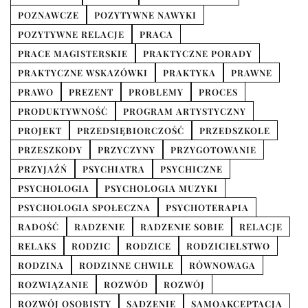
POZNAWCZE
POZYTYWNE NAWYKI
POZYTYWNE RELACJE
PRACA
PRACE MAGISTERSKIE
PRAKTYCZNE PORADY
PRAKTYCZNE WSKAZÓWKI
PRAKTYKA
PRAWNE
PRAWO
PREZENT
PROBLEMY
PROCES
PRODUKTYWNOŚĆ
PROGRAM ARTYSTYCZNY
PROJEKT
PRZEDSIĘBIORCZOŚĆ
PRZEDSZKOLE
PRZESZKODY
PRZYCZYNY
PRZYGOTOWANIE
PRZYJAŹŃ
PSYCHIATRA
PSYCHICZNE
PSYCHOLOGIA
PSYCHOLOGIA MUZYKI
PSYCHOLOGIA SPOŁECZNA
PSYCHOTERAPIA
RADOŚĆ
RADZENIE
RADZENIE SOBIE
RELACJE
RELAKS
RODZIC
RODZICE
RODZICIELSTWO
RODZINA
RODZINNE CHWILE
RÓWNOWAGA
ROZWIĄZANIE
ROZWÓD
ROZWÓJ
ROZWÓJ OSOBISTY
SADZENIE
SAMOAKCEPTACJA