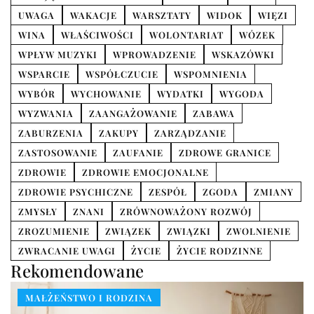
UWAGA
WAKACJE
WARSZTATY
WIDOK
WIĘZI
WINA
WŁAŚCIWOŚCI
WOLONTARIAT
WÓZEK
WPŁYW MUZYKI
WPROWADZENIE
WSKAZÓWKI
WSPARCIE
WSPÓŁCZUCIE
WSPOMNIENIA
WYBÓR
WYCHOWANIE
WYDATKI
WYGODA
WYZWANIA
ZAANGAŻOWANIE
ZABAWA
ZABURZENIA
ZAKUPY
ZARZĄDZANIE
ZASTOSOWANIE
ZAUFANIE
ZDROWE GRANICE
ZDROWIE
ZDROWIE EMOCJONALNE
ZDROWIE PSYCHICZNE
ZESPÓŁ
ZGODA
ZMIANY
ZMYSŁY
ZNANI
ZRÓWNOWAŻONY ROZWÓJ
ZROZUMIENIE
ZWIĄZEK
ZWIĄZKI
ZWOLNIENIE
ZWRACANIE UWAGI
ŻYCIE
ŻYCIE RODZINNE
Rekomendowane
MAŁŻEŃSTWO I RODZINA