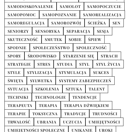
SAMODOSKONALENIE
SAMOLOT
SAMOPOCZUCIE
SAMOPOMOC
SAMOPOZNANIE
SAMOREALIZACJA
SAMOREGULACJA
SAMOROZWÓJ
ŚCIEŻKA
SEN
SENIORZY
SENSORYKA
SEPARACJA
SESJA
SKUTECZNOŚĆ
SMUTEK
SOBIE
ŚPIEW
SPODNIE
SPOŁECZEŃSTWO
SPOŁECZNOŚĆ
SPORY
ŚRODOWISKO
STARZENIE SIĘ
STRACH
STRATEGIE
STRES
STUDIA
STYL
STYL ŻYCIA
STYLE
STYLIZACJA
STYMULACJA
SUKCES
ŚWIĘTA
SYLWETKA
SYSTEMY ZABEZPIECZEŃ
SYTUACJA
SZKOLENIA
SZTUKA
TALENT
TECHNIKI
TECHNOLOGIE
TENDENCJE
TERAPEUTA
TERAPIA
TERAPIA DŹWIĘKIEM
TERAPIE
TOKSYCZNA
TRADYCJE
TRUDNOŚCI
TRWAŁOŚĆ
UBRANIA
UCZUCIA
UMIEJĘTNOŚCI
UMIEJĘTNOŚCI SPOŁECZNE
UNIKANIE
UROKI