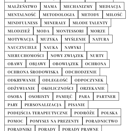
MAŁŻEŃSTWO
MAMA
MECHANIZMY
MEDIACJA
MENTALNOŚĆ
METODOLOGIA
METODY
MIŁOŚĆ
MINDFULNESS
MINERAŁY
MŁODE TALENTY
MŁODZIEŻ
MODA
MONTESSORI
MORZE
MOTYWACJA
MUZYKA
MYŚLENIE
NATURA
NAUCZYCIELE
NAUKA
NAWYKI
NIERUCHOMOŚCI
NOWY ZWIĄZEK
NURTY
OBAWY
OBJAWY
OBOWIĄZEK
OCHRONA
OCHRONA ŚRODOWISKA
ODCHODZENIE
ODKRYWANIE
ODLEGŁOŚĆ
ODPOCZYNEK
ODŻYWIANIE
OKOLICZNOŚCI
ORZEKANIE
OSOBA
OSOBISTY
PAMIĘĆ
PARA
PARTNER
PARY
PERSONALIZACJA
PISANIE
PODEJŚCIA TERAPEUTYCZNE
PODRÓŻE
POLSKA
POMOC
POMYSŁY NA PREZENTY
PORADNICTWO
PORADNIKI
PORADY
PORADY PRAWNE