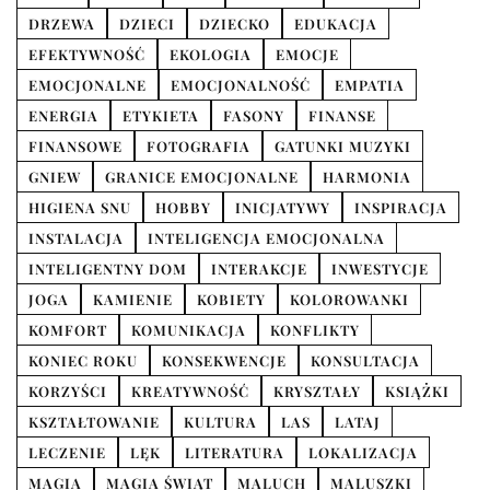
DRZEWA
DZIECI
DZIECKO
EDUKACJA
EFEKTYWNOŚĆ
EKOLOGIA
EMOCJE
EMOCJONALNE
EMOCJONALNOŚĆ
EMPATIA
ENERGIA
ETYKIETA
FASONY
FINANSE
FINANSOWE
FOTOGRAFIA
GATUNKI MUZYKI
GNIEW
GRANICE EMOCJONALNE
HARMONIA
HIGIENA SNU
HOBBY
INICJATYWY
INSPIRACJA
INSTALACJA
INTELIGENCJA EMOCJONALNA
INTELIGENTNY DOM
INTERAKCJE
INWESTYCJE
JOGA
KAMIENIE
KOBIETY
KOLOROWANKI
KOMFORT
KOMUNIKACJA
KONFLIKTY
KONIEC ROKU
KONSEKWENCJE
KONSULTACJA
KORZYŚCI
KREATYWNOŚĆ
KRYSZTAŁY
KSIĄŻKI
KSZTAŁTOWANIE
KULTURA
LAS
LATAJ
LECZENIE
LĘK
LITERATURA
LOKALIZACJA
MAGIA
MAGIA ŚWIĄT
MALUCH
MALUSZKI