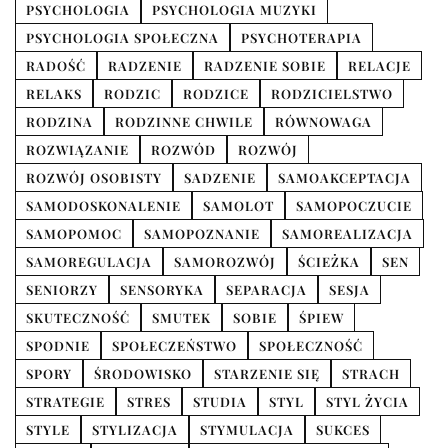
PSYCHOLOGIA
PSYCHOLOGIA MUZYKI
PSYCHOLOGIA SPOŁECZNA
PSYCHOTERAPIA
RADOŚĆ
RADZENIE
RADZENIE SOBIE
RELACJE
RELAKS
RODZIC
RODZICE
RODZICIELSTWO
RODZINA
RODZINNE CHWILE
RÓWNOWAGA
ROZWIĄZANIE
ROZWÓD
ROZWÓJ
ROZWÓJ OSOBISTY
SADZENIE
SAMOAKCEPTACJA
SAMODOSKONALENIE
SAMOLOT
SAMOPOCZUCIE
SAMOPOMOC
SAMOPOZNANIE
SAMOREALIZACJA
SAMOREGULACJA
SAMOROZWÓJ
ŚCIEŻKA
SEN
SENIORZY
SENSORYKA
SEPARACJA
SESJA
SKUTECZNOŚĆ
SMUTEK
SOBIE
ŚPIEW
SPODNIE
SPOŁECZEŃSTWO
SPOŁECZNOŚĆ
SPORY
ŚRODOWISKO
STARZENIE SIĘ
STRACH
STRATEGIE
STRES
STUDIA
STYL
STYL ŻYCIA
STYLE
STYLIZACJA
STYMULACJA
SUKCES