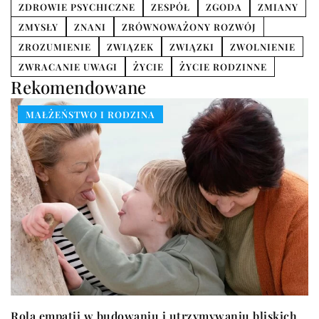
ZDROWIE PSYCHICZNE
ZESPÓŁ
ZGODA
ZMIANY
ZMYSŁY
ZNANI
ZRÓWNOWAŻONY ROZWÓJ
ZROZUMIENIE
ZWIĄZEK
ZWIĄZKI
ZWOLNIENIE
ZWRACANIE UWAGI
ŻYCIE
ŻYCIE RODZINNE
Rekomendowane
MAŁŻEŃSTWO I RODZINA
Rola empatii w budowaniu i utrzymywaniu bliskich