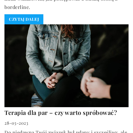
borderline.
CZYTAJ DALEJ
Terapia dla par – czy warto spróbować?
28-03-2023
Do niedawna Twój związek był udany i szczęśliwy, ale