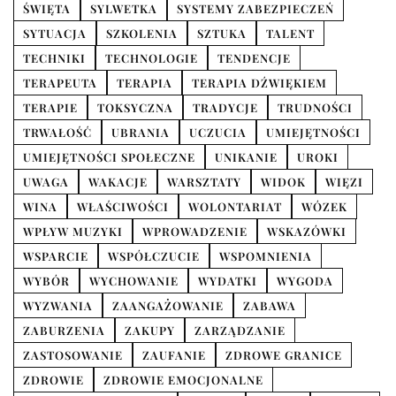
ŚWIĘTA
SYLWETKA
SYSTEMY ZABEZPIECZEŃ
SYTUACJA
SZKOLENIA
SZTUKA
TALENT
TECHNIKI
TECHNOLOGIE
TENDENCJE
TERAPEUTA
TERAPIA
TERAPIA DŹWIĘKIEM
TERAPIE
TOKSYCZNA
TRADYCJE
TRUDNOŚCI
TRWAŁOŚĆ
UBRANIA
UCZUCIA
UMIEJĘTNOŚCI
UMIEJĘTNOŚCI SPOŁECZNE
UNIKANIE
UROKI
UWAGA
WAKACJE
WARSZTATY
WIDOK
WIĘZI
WINA
WŁAŚCIWOŚCI
WOLONTARIAT
WÓZEK
WPŁYW MUZYKI
WPROWADZENIE
WSKAZÓWKI
WSPARCIE
WSPÓŁCZUCIE
WSPOMNIENIA
WYBÓR
WYCHOWANIE
WYDATKI
WYGODA
WYZWANIA
ZAANGAŻOWANIE
ZABAWA
ZABURZENIA
ZAKUPY
ZARZĄDZANIE
ZASTOSOWANIE
ZAUFANIE
ZDROWE GRANICE
ZDROWIE
ZDROWIE EMOCJONALNE