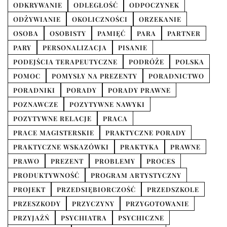
ODKRYWANIE
ODLEGŁOŚĆ
ODPOCZYNEK
ODŻYWIANIE
OKOLICZNOŚCI
ORZEKANIE
OSOBA
OSOBISTY
PAMIĘĆ
PARA
PARTNER
PARY
PERSONALIZACJA
PISANIE
PODEJŚCIA TERAPEUTYCZNE
PODRÓŻE
POLSKA
POMOC
POMYSŁY NA PREZENTY
PORADNICTWO
PORADNIKI
PORADY
PORADY PRAWNE
POZNAWCZE
POZYTYWNE NAWYKI
POZYTYWNE RELACJE
PRACA
PRACE MAGISTERSKIE
PRAKTYCZNE PORADY
PRAKTYCZNE WSKAZÓWKI
PRAKTYKA
PRAWNE
PRAWO
PREZENT
PROBLEMY
PROCES
PRODUKTYWNOŚĆ
PROGRAM ARTYSTYCZNY
PROJEKT
PRZEDSIĘBIORCZOŚĆ
PRZEDSZKOLE
PRZESZKODY
PRZYCZYNY
PRZYGOTOWANIE
PRZYJAŹŃ
PSYCHIATRA
PSYCHICZNE