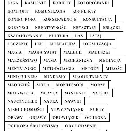
JOGA
KAMIENIE
KOBIETY
KOLOROWANKI
KOMFORT
KOMUNIKACJA
KONFLIKTY
KONIEC ROKU
KONSEKWENCJE
KONSULTACJA
KORZYŚCI
KREATYWNOŚĆ
KRYSZTAŁY
KSIĄŻKI
KSZTAŁTOWANIE
KULTURA
LAS
LATAJ
LECZENIE
LĘK
LITERATURA
LOKALIZACJA
MAGIA
MAGIA ŚWIĄT
MALUCH
MALUSZKI
MAŁŻEŃSTWO
MAMA
MECHANIZMY
MEDIACJA
MENTALNOŚĆ
METODOLOGIA
METODY
MIŁOŚĆ
MINDFULNESS
MINERAŁY
MŁODE TALENTY
MŁODZIEŻ
MODA
MONTESSORI
MORZE
MOTYWACJA
MUZYKA
MYŚLENIE
NATURA
NAUCZYCIELE
NAUKA
NAWYKI
NIERUCHOMOŚCI
NOWY ZWIĄZEK
NURTY
OBAWY
OBJAWY
OBOWIĄZEK
OCHRONA
OCHRONA ŚRODOWISKA
ODCHODZENIE