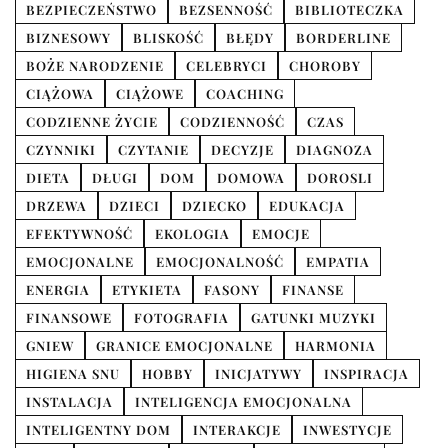
BEZPIECZEŃSTWO
BEZSENNOŚĆ
BIBLIOTECZKA
BIZNESOWY
BLISKOŚĆ
BŁĘDY
BORDERLINE
BOŻE NARODZENIE
CELEBRYCI
CHOROBY
CIĄŻOWA
CIĄŻOWE
COACHING
CODZIENNE ŻYCIE
CODZIENNOŚĆ
CZAS
CZYNNIKI
CZYTANIE
DECYZJE
DIAGNOZA
DIETA
DŁUGI
DOM
DOMOWA
DOROSLI
DRZEWA
DZIECI
DZIECKO
EDUKACJA
EFEKTYWNOŚĆ
EKOLOGIA
EMOCJE
EMOCJONALNE
EMOCJONALNOŚĆ
EMPATIA
ENERGIA
ETYKIETA
FASONY
FINANSE
FINANSOWE
FOTOGRAFIA
GATUNKI MUZYKI
GNIEW
GRANICE EMOCJONALNE
HARMONIA
HIGIENA SNU
HOBBY
INICJATYWY
INSPIRACJA
INSTALACJA
INTELIGENCJA EMOCJONALNA
INTELIGENTNY DOM
INTERAKCJE
INWESTYCJE