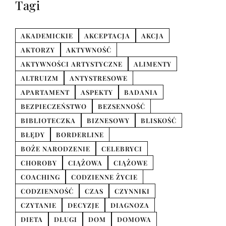
Tagi
AKADEMICKIE
AKCEPTACJA
AKCJA
AKTORZY
AKTYWNOŚĆ
AKTYWNOŚCI ARTYSTYCZNE
ALIMENTY
ALTRUIZM
ANTYSTRESOWE
APARTAMENT
ASPEKTY
BADANIA
BEZPIECZEŃSTWO
BEZSENNOŚĆ
BIBLIOTECZKA
BIZNESOWY
BLISKOŚĆ
BŁĘDY
BORDERLINE
BOŻE NARODZENIE
CELEBRYCI
CHOROBY
CIĄŻOWA
CIĄŻOWE
COACHING
CODZIENNE ŻYCIE
CODZIENNOŚĆ
CZAS
CZYNNIKI
CZYTANIE
DECYZJE
DIAGNOZA
DIETA
DŁUGI
DOM
DOMOWA