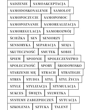
SADZENIE
SAMOAKCEPTACJA
SAMODOSKONALENIE
SAMOLOT
SAMOPOCZUCIE
SAMOPOMOC
SAMOPOZNANIE
SAMOREALIZACJA
SAMOREGULACJA
SAMOROZWÓJ
ŚCIEŻKA
SEN
SENIORZY
SENSORYKA
SEPARACJA
SESJA
SKUTECZNOŚĆ
SMUTEK
SOBIE
ŚPIEW
SPODNIE
SPOŁECZEŃSTWO
SPOŁECZNOŚĆ
SPORY
ŚRODOWISKO
STARZENIE SIĘ
STRACH
STRATEGIE
STRES
STUDIA
STYL
STYL ŻYCIA
STYLE
STYLIZACJA
STYMULACJA
SUKCES
ŚWIĘTA
SYLWETKA
SYSTEMY ZABEZPIECZEŃ
SYTUACJA
SZKOLENIA
SZTUKA
TALENT