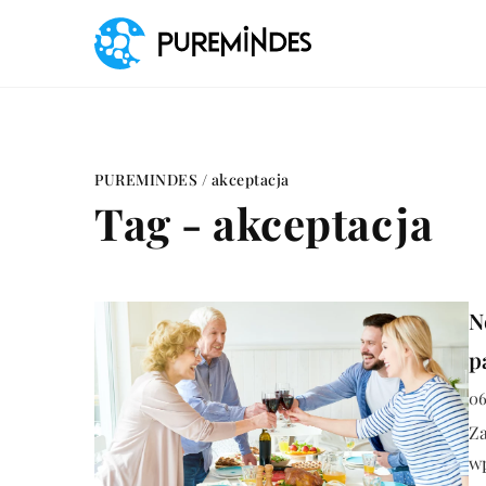
PUREMINDES
/
akceptacja
Tag - akceptacja
N
p
06
Z
w