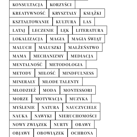
KONSULTACJA
KORZYŚCI
KREATYWNOŚĆ
KRYSZTAŁY
KSIĄŻKI
KSZTAŁTOWANIE
KULTURA
LAS
LATAJ
LECZENIE
LĘK
LITERATURA
LOKALIZACJA
MAGIA
MAGIA ŚWIĄT
MALUCH
MALUSZKI
MAŁŻEŃSTWO
MAMA
MECHANIZMY
MEDIACJA
MENTALNOŚĆ
METODOLOGIA
METODY
MIŁOŚĆ
MINDFULNESS
MINERAŁY
MŁODE TALENTY
MŁODZIEŻ
MODA
MONTESSORI
MORZE
MOTYWACJA
MUZYKA
MYŚLENIE
NATURA
NAUCZYCIELE
NAUKA
NAWYKI
NIERUCHOMOŚCI
NOWY ZWIĄZEK
NURTY
OBAWY
OBJAWY
OBOWIĄZEK
OCHRONA