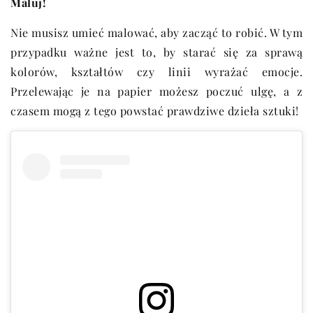
Maluj!
Nie musisz umieć malować, aby zacząć to robić. W tym
przypadku ważne jest to, by starać się za sprawą
kolorów, kształtów czy linii wyrażać emocje.
Przelewając je na papier możesz poczuć ulgę, a z
czasem mogą z tego powstać prawdziwe dzieła sztuki!