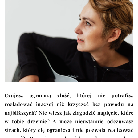
Czujesz ogromną złość, której nie potrafisz
rozładować inaczej niż krzyczeć bez powodu na
najbliższych? Nie wiesz jak złagodzić napięcie, które
w tobie drzemie? A może nieustannie odczuwasz
strach, który cię ogranicza i nie pozwala realizować