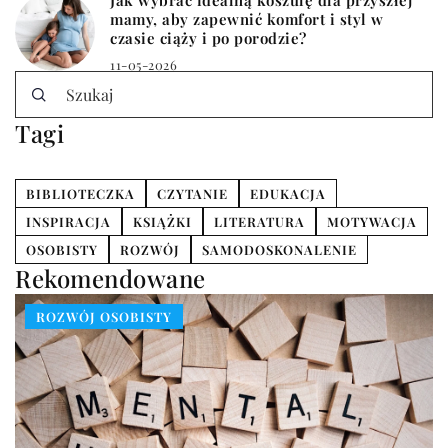
Jak wybrać idealną koszulę dla przyszłej
mamy, aby zapewnić komfort i styl w
czasie ciąży i po porodzie?
11-05-2026
Tagi
BIBLIOTECZKA
CZYTANIE
EDUKACJA
INSPIRACJA
KSIĄŻKI
LITERATURA
MOTYWACJA
OSOBISTY
ROZWÓJ
SAMODOSKONALENIE
Rekomendowane
ROZWÓJ OSOBISTY