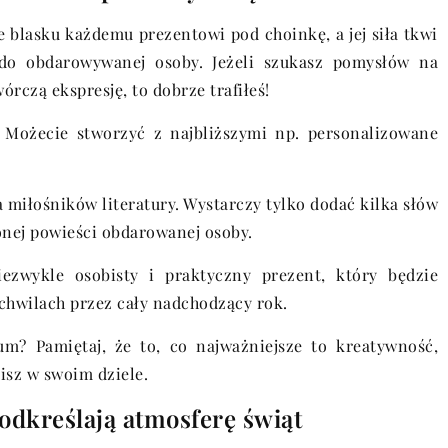
e blasku każdemu prezentowi pod choinkę, a jej siła tkwi
do obdarowywanej osoby. Jeżeli szukasz pomysłów na
órczą ekspresję, to dobrze trafiłeś!
 Możecie stworzyć z najbliższymi np. personalizowane
 miłośników literatury. Wystarczy tylko dodać kilka słów
onej powieści obdarowanej osoby.
ezwykle osobisty i praktyczny prezent, który będzie
chwilach przez cały nadchodzący rok.
m? Pamiętaj, że to, co najważniejsze to kreatywność,
cisz w swoim dziele.
odkreślają atmosferę świąt