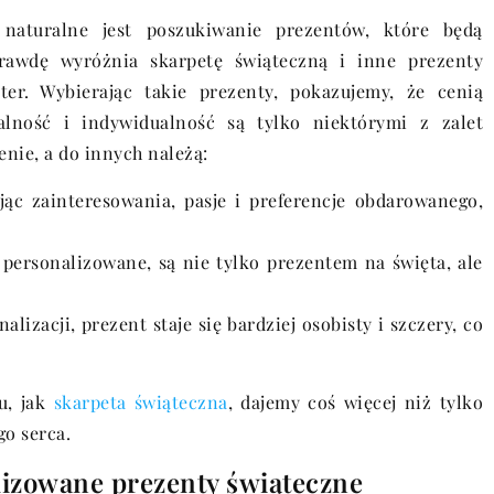
naturalne jest poszukiwanie prezentów, które będą
awdę wyróżnia skarpetę świąteczną i inne prezenty
ter. Wybierając takie prezenty, pokazujemy, że cenią
alność i indywidualność są tylko niektórymi z zalet
ie, a do innych należą:
ąc zainteresowania, pasje i preferencje obdarowanego,
personalizowane, są nie tylko prezentem na święta, ale
izacji, prezent staje się bardziej osobisty i szczery, co
u, jak
skarpeta świąteczna
, dajemy coś więcej niż tylko
o serca.
izowane prezenty świąteczne