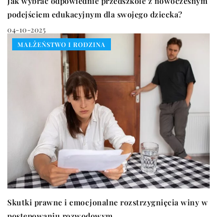
Jak wybrać odpowiednie przedszkole z nowoczesnym
podejściem edukacyjnym dla swojego dziecka?
04-10-2025
MAŁŻEŃSTWO I RODZINA
Skutki prawne i emocjonalne rozstrzygnięcia winy w
postępowaniu rozwodowym