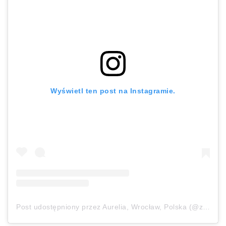
Wyświetl ten post na Instagramie.
Post udostępniony przez Aurelia, Wrocław, Polska (@zajrzyj_mi_w_talerz)