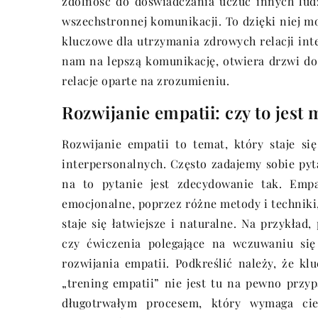
zdolność do doświadczania uczuć innych ludz
wszechstronnej komunikacji. To dzięki niej mo
kluczowe dla utrzymania zdrowych relacji in
nam na lepszą komunikację, otwiera drzwi d
relacje oparte na zrozumieniu.
Rozwijanie empatii: czy to jest
Rozwijanie empatii to temat, który staje si
interpersonalnych. Często zadajemy sobie pyt
na to pytanie jest zdecydowanie tak. Empa
emocjonalne, poprzez różne metody i techniki
staje się łatwiejsze i naturalne. Na przykład
czy ćwiczenia polegające na wczuwaniu się
rozwijania empatii. Podkreślić należy, że k
„trening empatii” nie jest tu na pewno przyp
długotrwałym procesem, który wymaga cier