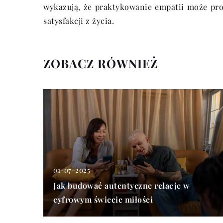
wykazują, że praktykowanie empatii może pr
satysfakcji z życia.
ZOBACZ RÓWNIEŻ
01-07-2025
Jak budować autentyczne relacje w
cyfrowym świecie miłości