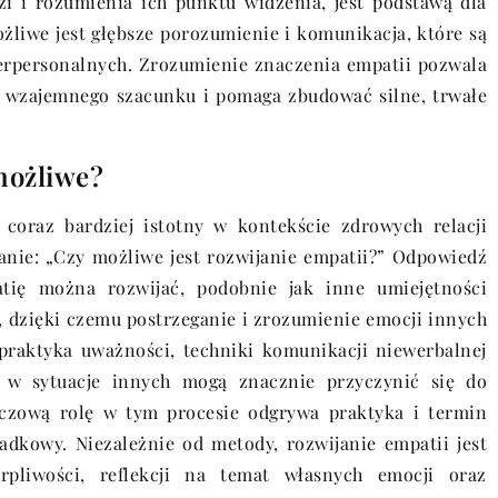
i i rozumienia ich punktu widzenia, jest podstawą dla
żliwe jest głębsze porozumienie i komunikacja, które są
terpersonalnych. Zrozumienie znaczenia empatii pozwala
o wzajemnego szacunku i pomaga zbudować silne, trwałe
 możliwe?
ę coraz bardziej istotny w kontekście zdrowych relacji
anie: „Czy możliwe jest rozwijanie empatii?” Odpowiedź
tię można rozwijać, podobnie jak inne umiejętności
, dzięki czemu postrzeganie i zrozumienie emocji innych
, praktyka uważności, techniki komunikacji niewerbalnej
 w sytuacje innych mogą znacznie przyczynić się do
luczową rolę w tym procesie odgrywa praktyka i termin
adkowy. Niezależnie od metody, rozwijanie empatii jest
pliwości, reflekcji na temat własnych emocji oraz