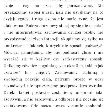
czuje i czy ma czas, aby porozmawiać. Nie
przekazujmy swojej uwagi, jeśli nie uzyskamy na to
czyjejś zgody. Druga osoba nie może czuć, że jest
atakowana. Podczas rozmowy starajmy się nie oceniać
i nie interpretować zachowania drugiej osoby, nie
przypisywać jej złych intencji. Skupiajmy się tylko na
konkretach i faktach, których nie sposób podważyć.
Mówiąc, pamiętajmy, aby nie podnosić głosu i nie
wyrażać się w kąśliwy czy sarkastyczny sposób.
Unikajmy również uogólniających określeń, takich jak
„zawsze” lub „nigdy”. Zachowajmy stabilną i
swobodną pozycję ciała, patrzmy prosto w oczy
rozmówcy i nie opuszczajmy przepraszająco wzroku.
Dzięki takiej postawie zostaniemy odebrani jako
asertywni, a nie agresywni, a odbiorca nie poczuje się
zaatakowany. Gdy nasza uwaga zostanie spokojnie