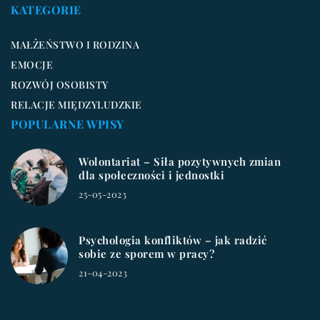
KATEGORIE
MAŁŻEŃSTWO I RODZINA
EMOCJE
ROZWÓJ OSOBISTY
RELACJE MIĘDZYLUDZKIE
POPULARNE WPISY
Wolontariat – Siła pozytywnych zmian
dla społeczności i jednostki
25-05-2023
Psychologia konfliktów – jak radzić
sobie ze sporem w pracy?
21-04-2023