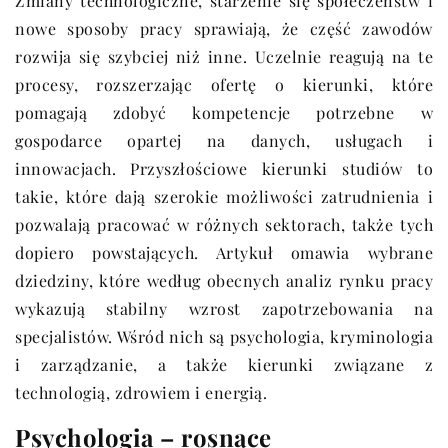
Zmiany technologiczne, starzenie się społeczeństw i
nowe sposoby pracy sprawiają, że część zawodów
rozwija się szybciej niż inne. Uczelnie reagują na te
procesy, rozszerzając ofertę o kierunki, które
pomagają zdobyć kompetencje potrzebne w
gospodarce opartej na danych, usługach i
innowacjach. Przyszłościowe kierunki studiów to
takie, które dają szerokie możliwości zatrudnienia i
pozwalają pracować w różnych sektorach, także tych
dopiero powstających. Artykuł omawia wybrane
dziedziny, które według obecnych analiz rynku pracy
wykazują stabilny wzrost zapotrzebowania na
specjalistów. Wśród nich są psychologia, kryminologia
i zarządzanie, a także kierunki związane z
technologią, zdrowiem i energią.
Psychologia – rosnące