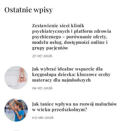
Ostatnie wpisy
Zestawienie sieci klinik
psychiatrycznych i platform zdrowia
psychicznego – porównanie oferty,
modelu usług, dostępności online i
grupy pacjentów
27-07-2026
Jak wybrać idealne wsparcie dla
kręgosłupa dziecka: kluczowe cechy
materacy dla najmłodszych
19-07-2026
Jak taniec wpływa na rozwój maluchów
w wieku przedszkolnym?
03-06-2026